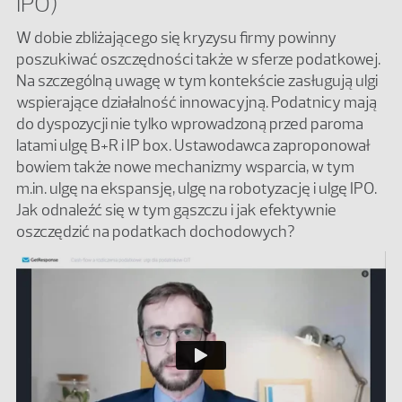
IPO)
W dobie zbliżającego się kryzysu firmy powinny
poszukiwać oszczędności także w sferze podatkowej.
Na szczególną uwagę w tym kontekście zasługują ulgi
wspierające działalność innowacyjną. Podatnicy mają
do dyspozycji nie tylko wprowadzoną przed paroma
latami ulgę B+R i IP box. Ustawodawca zaproponował
bowiem także nowe mechanizmy wsparcia, w tym
m.in. ulgę na ekspansję, ulgę na robotyzację i ulgę IPO.
Jak odnaleźć się w tym gąszczu i jak efektywnie
oszczędzić na podatkach dochodowych?