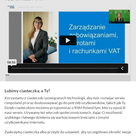
Uczestnicy webinaru dowiedzieli się:
Lubimy ciasteczka, a Ty?
na co zwrócić uwagę rozliczając VAT?
Korzystamy z ciasteczek i powiązanych technologii, aby móc rozwijać serwis
rsmpoland.pl oraz dostosowywać go do potrzeb użytkowników, takich jak Ty.
w jaki sposób zarządzać zwrotami i
Dzięki ciasteczkom możemy przypominać o RSM Poland tym, którzy opuścili
zobowiązaniami VAT?
nasz serwis. Używamy też wtyczek społecznościowych, dając Ci możliwość
szybkiego i łatwego dzielenia się wartościowymi treściami z innymi
na co można przeznaczyć środki
użytkownikami Internetu.
zgromadzone na rachunkach VAT?
Zaakceptuj ciasteczka albo przejdź do ustawień, aby szczegółowo określić swoje
jak odzyskać środki zgromadzone na