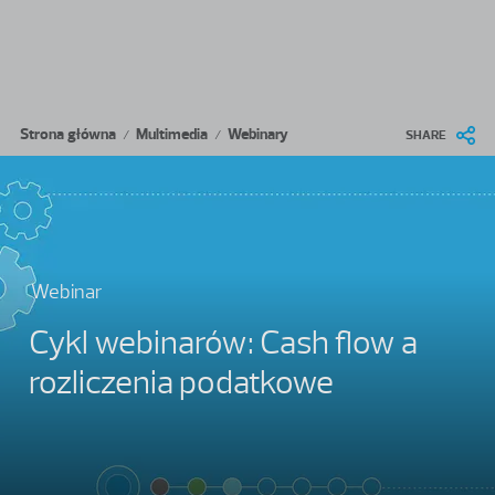
Przejdź do treści
Ścieżka nawigacyjna
Strona główna
Multimedia
Webinary
/
/
SHARE
Webinar
Cykl webinarów: Cash flow a
rozliczenia podatkowe