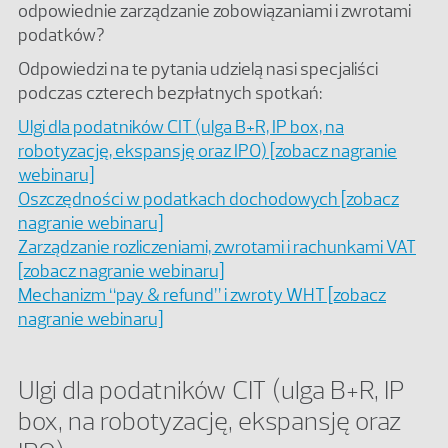
odpowiednie zarządzanie zobowiązaniami i zwrotami
podatków?
Odpowiedzi na te pytania udzielą nasi specjaliści
podczas czterech bezpłatnych spotkań:
Ulgi dla podatników CIT (ulga B+R, IP box, na
robotyzację, ekspansję oraz IPO) [zobacz nagranie
webinaru]
Oszczędności w podatkach dochodowych [zobacz
nagranie webinaru]
Zarządzanie rozliczeniami, zwrotami i rachunkami VAT
[zobacz nagranie webinaru]
Mechanizm “pay & refund” i zwroty WHT [zobacz
nagranie webinaru]
Ulgi dla podatników CIT (ulga B+R, IP
box, na robotyzację, ekspansję oraz