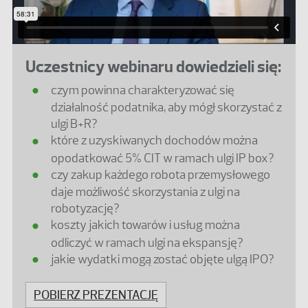
Uczestnicy webinaru dowiedzieli się:
czym powinna charakteryzować się
działalność podatnika, aby mógł skorzystać z
ulgi B+R?
które z uzyskiwanych dochodów można
opodatkować 5% CIT w ramach ulgi IP box?
czy zakup każdego robota przemysłowego
daje możliwość skorzystania z ulgi na
robotyzację?
koszty jakich towarów i usług można
odliczyć w ramach ulgi na ekspansję?
jakie wydatki mogą zostać objęte ulgą IPO?
POBIERZ PREZENTACJĘ