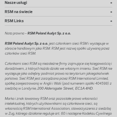
+
Nasze usługi
+
RSM na świecie
+
RSM Links
Nota prawna -
RSM Poland Audyt Sp. z o.o.
RSM Poland Audyt Sp. z o.o.
jest członkiem sieci RSM i występuje w
obrocie handlowym jako RSM. RSM jest nazwą spółki używaną przez
członków sieci RSM.
Członkami sieci RSM są niezależne firmy zajmujące się księgowością i
doradztwem, z których każda działa we własnym imieniu. Sieć RSM nie
występuje jako odrębny podmiot prawa na terytorium jakiegokolwiek
państwa. Sieć RSM jest zarządzana przez RSM International Limited,
spółkę zarejestrowaną w Anglii i Walii (pod numerem spółki 404598) z
siedzibą w Londynie,
200 Aldersgate Street, EC1A 4HD
.
Marka i znak towarowy RSM oraz pozostałe prawa własności
intelektualnej, których użytkownikami są członkowie sieci, są
własnością RSM International Association, stowarzyszenia z siedzibą
w Zug, którego działanie reguluje art. 60 i następne Kodeksu Cywilnego