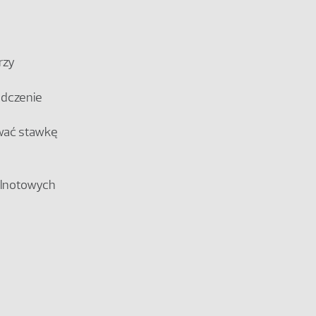
rzy
adczenie
ować stawkę
pólnotowych