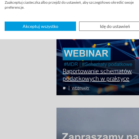
Zaakceptuj ciasteczka albo przejdź do ustawień, aby szczegółowo określić swoje
preferencje.
Akceptuj wszystko
Idę do ustawień
Raportowanie schematów
podatkowych w praktyce
WEBINARY