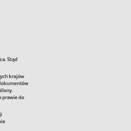
ca. Stąd
nych krajów
z dokumentów
ślony.
o prawie do
i
nia