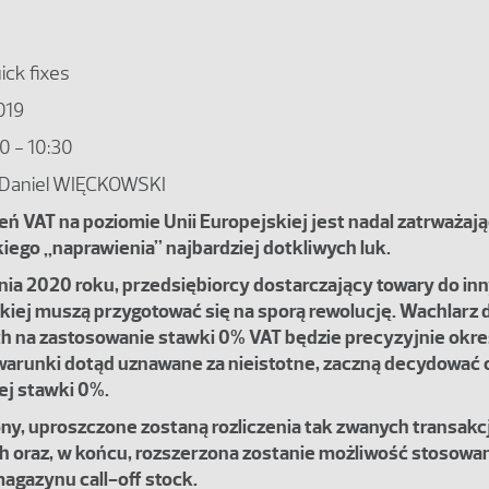
ick fixes
019
0 - 10:30
Daniel WIĘCKOWSKI
ń VAT na poziomie Unii Europejskiej jest nadal zatrważają
iego „naprawienia” najbardziej dotkliwych luk.
znia 2020 roku, przedsiębiorcy dostarczający towary do in
skiej muszą przygotować się na sporą rewolucję. Wachlar
h na zastosowanie stawki 0% VAT będzie precyzyjnie okre
arunki dotąd uznawane za nieistotne, zaczną decydować 
ej stawki 0%.
ony, uproszczone zostaną rozliczenia tak zwanych transakcj
 oraz, w końcu, rozszerzona zostanie możliwość stosowa
agazynu call-off stock.