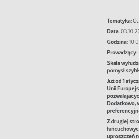
Tematyka:
Qu
Data:
03.10.2
Godzina:
10:0
Prowadzący:
Skala wyłudze
pomysł szybk
Już od 1 styc
Unii Europej
pozwalającyc
Dodatkowo, w
preferencyjn
Z drugiej str
łańcuchowych
uproszczeń m