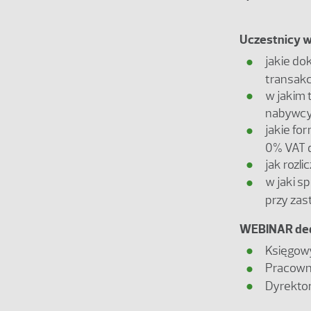
Uczestnicy we
jakie d
transak
w jakim 
nabywcy
jakie fo
0% VAT d
jak rozl
w jaki s
przy zast
WEBINAR ded
Księgow
Pracown
Dyrekto