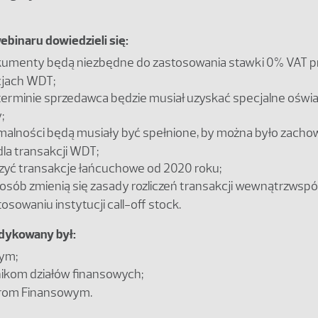
binaru dowiedzieli się:
okumenty będą niezbędne do zastosowania stawki 0% VAT p
cjach WDT;
terminie sprzedawca będzie musiał uzyskać specjalne oświ
;
rmalności będą musiały być spełnione, by można było zach
la transakcji WDT;
iczyć transakcje łańcuchowe od 2020 roku;
posób zmienią się zasady rozliczeń transakcji wewnątrzws
osowaniu instytucji call-off stock.
ykowany był:
ym;
ikom działów finansowych;
rom Finansowym.