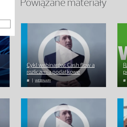
Powiązane materiały
Cykl webinarów: Cash flow a
R
rozliczenia podatkowe
p
WEBINARY