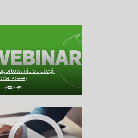
aportowanie strategii
odatkowej
WEBINARY