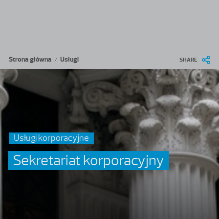
Przejdź do treści
Ścieżka nawigacyjna
Strona główna
Usługi
/
SHARE
Usługi korporacyjne
Sekretariat korporacyjny