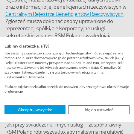
oraz o informacji o jej beneficjentach rzeczywistych w
Centralnym Rejestrze Beneficjentów Rzeczywistych
.
Zgłoszeń muszą dokonać osoby uprawnione do
reprezentacji spółki, ale korporacyjne usługi
sekretarskie zespołu RSM Poland uwzględniają
wsparcie Klientów w odpowiednim ich
Lubimy ciasteczka, a Ty?
przygotowywaniu.
Korzystamy z ciasteczek i powiązanych technologii, aby móc rozwijać serwis
rsmpoland.pl oraz dostosowywać go do potrzeb użytkowników, takich jak Ty.
Dzięki ciasteczkom możemy przypominać o RSM Poland tym, którzy opuścili
nasz serwis. Używamy też wtyczek społecznościowych, dając Ci możliwość
Skontaktuj się z nami i sprawdź
szybkiego i łatwego dzielenia się wartościowymi treściami z innymi
użytkownikami Internetu.
pełen zakres usług sekretariatu
Zaakceptuj ciasteczka albo przejdź do ustawień, aby szczegółowo określić swoje
korporacyjnego i obsługi prawnej
preferencje.
spółki w RSM Poland
Akceptuj wszystko
Idę do ustawień
Wspierając naszych klientów w wywiązywaniu się z
najważniejszych obowiązków korporacyjnych – tak,
jak i przy świadczeniu innych usług – zespół prawny
RSM Poland robi wszystko, aby maksymalnie ułatwić