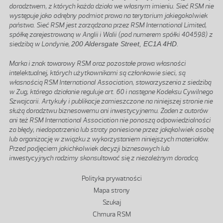
doradztwem, z których każda działa we własnym imieniu. Sieć RSM nie
występuje jako odrębny podmiot prawa na terytorium jakiegokolwiek
państwa. Sieć RSM jest zarządzana przez RSM International Limited,
spółkę zarejestrowaną w Anglii i Walii (pod numerem spółki 404598) z
siedzibą w Londynie,
200 Aldersgate Street, EC1A 4HD
.
Marka i znak towarowy RSM oraz pozostałe prawa własności
intelektualnej, których użytkownikami są członkowie sieci, są
własnością RSM International Association, stowarzyszenia z siedzibą
w Zug, którego działanie reguluje art. 60 i następne Kodeksu Cywilnego
Szwajcarii. Artykuły i publikacje zamieszczone na niniejszej stronie nie
służą doradztwu biznesowemu ani inwestycyjnemu. Żaden z autorów
ani też RSM International Association nie ponoszą odpowiedzialności
za błędy, niedopatrzenia lub straty poniesione przez jakąkolwiek osobę
lub organizację w związku z wykorzystaniem niniejszych materiałów.
Przed podjęciem jakichkolwiek decyzji biznesowych lub
inwestycyjnych radzimy skonsultować się z niezależnym doradcą.
Stopka
Polityka prywatności
Mapa strony
Szukaj
Chmura RSM