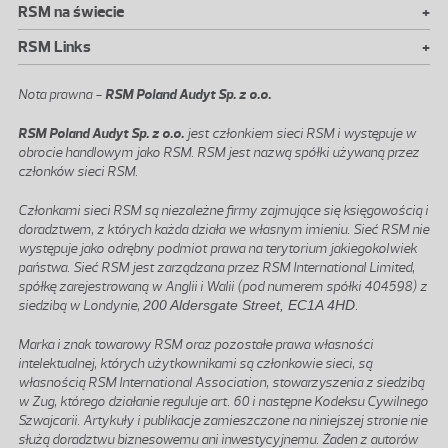
+
RSM na świecie
+
RSM Links
Nota prawna -
RSM Poland Audyt Sp. z o.o.
RSM Poland Audyt Sp. z o.o.
jest członkiem sieci RSM i występuje w
obrocie handlowym jako RSM. RSM jest nazwą spółki używaną przez
członków sieci RSM.
Członkami sieci RSM są niezależne firmy zajmujące się księgowością i
doradztwem, z których każda działa we własnym imieniu. Sieć RSM nie
występuje jako odrębny podmiot prawa na terytorium jakiegokolwiek
państwa. Sieć RSM jest zarządzana przez RSM International Limited,
spółkę zarejestrowaną w Anglii i Walii (pod numerem spółki 404598) z
siedzibą w Londynie,
200 Aldersgate Street, EC1A 4HD
.
Marka i znak towarowy RSM oraz pozostałe prawa własności
intelektualnej, których użytkownikami są członkowie sieci, są
własnością RSM International Association, stowarzyszenia z siedzibą
w Zug, którego działanie reguluje art. 60 i następne Kodeksu Cywilnego
Szwajcarii. Artykuły i publikacje zamieszczone na niniejszej stronie nie
służą doradztwu biznesowemu ani inwestycyjnemu. Żaden z autorów