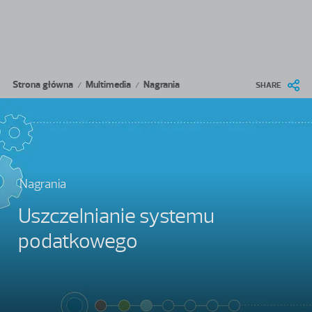
Przejdź do treści
Ścieżka nawigacyjna
Strona główna
Multimedia
Nagrania
/
/
SHARE
Nagrania
Uszczelnianie systemu
podatkowego