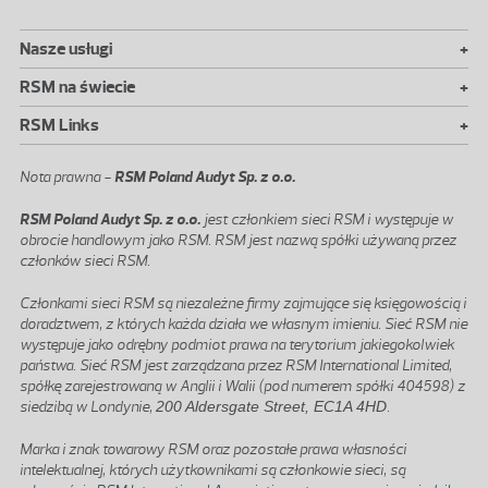
+
Nasze usługi
+
RSM na świecie
+
RSM Links
Nota prawna -
RSM Poland Audyt Sp. z o.o.
RSM Poland Audyt Sp. z o.o.
jest członkiem sieci RSM i występuje w
obrocie handlowym jako RSM. RSM jest nazwą spółki używaną przez
członków sieci RSM.
Członkami sieci RSM są niezależne firmy zajmujące się księgowością i
doradztwem, z których każda działa we własnym imieniu. Sieć RSM nie
występuje jako odrębny podmiot prawa na terytorium jakiegokolwiek
państwa. Sieć RSM jest zarządzana przez RSM International Limited,
spółkę zarejestrowaną w Anglii i Walii (pod numerem spółki 404598) z
siedzibą w Londynie,
200 Aldersgate Street, EC1A 4HD
.
Marka i znak towarowy RSM oraz pozostałe prawa własności
intelektualnej, których użytkownikami są członkowie sieci, są