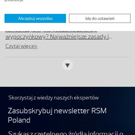
Czytaj więcej>
Akceptuj wszystko
Idę do ustawień
Jak obliczyć wynagrodzenie za urlop
wypoczynkowy? Najważniejsze zasady i
przykłady
Czytaj więcej>
Skorzystaj z wiedzy naszych ekspertów
Zasubskrybuj newsletter RSM
Poland
Szukasz rzetelnego źródła informacji o