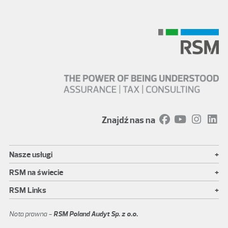
Znajdź nas na
+
Nasze usługi
+
RSM na świecie
+
RSM Links
Nota prawna -
RSM Poland Audyt Sp. z o.o.