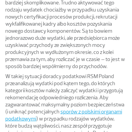
bardziej skomplikowane. Trudno aktywować tego
rodzaju wydatek chociażby w przypadku uzyskania
nowych certyfikacji procesów produkcji, rekrutacji
wykfalifikowanej kadry albo kosztów pozyskania
nowego dostawcy komponentów. Są to bowiem
jednorazowo duże wydatki, ale przedsiębiorca może
uzyskiwać przychody ze zwiększonych mocy
produkcyjnych w wydłużonym okresie, co z kolei
przemawia za tym, aby rozliczać je w czasie – to jest w
sposób bardziej współmierny do przychodów.
W takiej sytuacji doradcy podatkowi RSM Poland
przeanalizują wydatki pod kątem tego, do których
kategorii kosztów należy zaliczyć wydatki i przygotują
rekomendację odpowiedniego rozliczenia. Aby
zagwarantować maksymalny poziom bezpieczeństwa
(i uniknąć potencjalnych
sporów z polskimi organami
podatkowymi
) w przypadku rodzajów wydatków,
które budzą wątpliwości, nasz zespół przygotuje