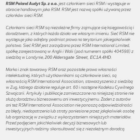
RSM Poland Audyt Sp. z o.o.
jest członkiem sieci RSM i występuje w
obrocie handlowym jako RSM. RSM jest nazwą spółki używaną przez
członków sieci RSM.
Członkami sieci RSM są niezależne firmy zajmujące się księgowością i
doradztwem, z których każda działa we własnym imieniu. Sieć RSM nie
występuje jako odrębny podmiot prawa na terytorium jakiegokolwiek
państwa. Sieć RSM jest zarządzana przez RSM International Limited,
spółkę zarejestrowaną w Anglii i Walii (pod numerem spółki 404598) z
siedzibą w Londynie,
200 Aldersgate Street, EC1A 4HD
.
Marka i znak towarowy RSM oraz pozostałe prawa własności
intelektualnej, których użytkownikami są członkowie sieci, są
własnością RSM International Association, stowarzyszenia z siedzibą
w Zug, którego działanie reguluje art. 60 i następne Kodeksu Cywilnego
Szwajcarii. Artykuły i publikacje zamieszczone na niniejszej stronie nie
służą doradztwu biznesowemu ani inwestycyjnemu. Żaden z autorów
ani też RSM International Association nie ponoszą odpowiedzialności
za błędy, niedopatrzenia lub straty poniesione przez jakąkolwiek osobę
lub organizację w związku z wykorzystaniem niniejszych materiałów.
Przed podjęciem jakichkolwiek decyzji biznesowych lub
inwestycyjnych radzimy skonsultować się z niezależnym doradcą.