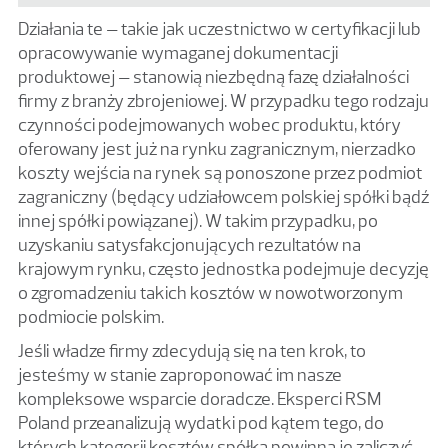
Działania te – takie jak uczestnictwo w certyfikacji lub
opracowywanie wymaganej dokumentacji
produktowej – stanowią niezbędną fazę działalności
firmy z branży zbrojeniowej. W przypadku tego rodzaju
czynności podejmowanych wobec produktu, który
oferowany jest już na rynku zagranicznym, nierzadko
koszty wejścia na rynek są ponoszone przez podmiot
zagraniczny (będący udziałowcem polskiej spółki bądź
innej spółki powiązanej). W takim przypadku, po
uzyskaniu satysfakcjonujących rezultatów na
krajowym rynku, często jednostka podejmuje decyzję
o zgromadzeniu takich kosztów w nowotworzonym
podmiocie polskim.
Jeśli władze firmy zdecydują się na ten krok, to
jesteśmy w stanie zaproponować im nasze
kompleksowe wsparcie doradcze. Eksperci RSM
Poland przeanalizują wydatki pod kątem tego, do
których kategorii kosztów spółka powinna je zaliczyć,