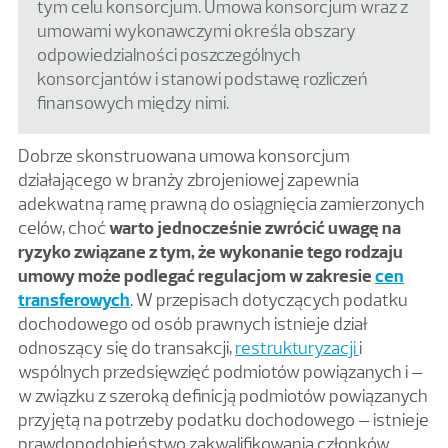
tym celu konsorcjum. Umowa konsorcjum wraz z
umowami wykonawczymi określa obszary
odpowiedzialności poszczególnych
konsorcjantów i stanowi podstawę rozliczeń
finansowych między nimi.
Dobrze skonstruowana umowa konsorcjum
działającego w branży zbrojeniowej zapewnia
adekwatną ramę prawną do osiągnięcia zamierzonych
celów, choć
warto jednocześnie zwrócić uwagę na
ryzyko związane z tym, że wykonanie tego rodzaju
umowy może podlegać regulacjom w zakresie
cen
transferowych
. W przepisach dotyczących podatku
dochodowego od osób prawnych istnieje dział
odnoszący się do transakcji,
restrukturyzacji
i
wspólnych przedsięwzięć podmiotów powiązanych i –
w związku z szeroką definicją podmiotów powiązanych
przyjętą na potrzeby podatku dochodowego – istnieje
prawdopodobieństwo zakwalifikowania członków