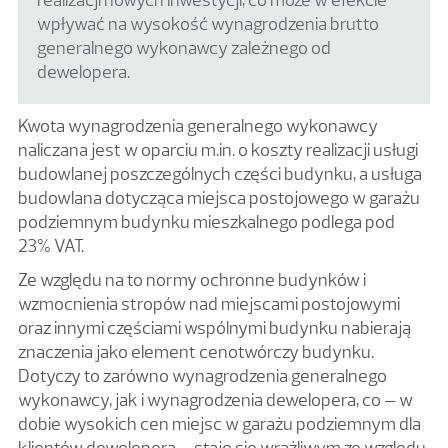
realizacji nowych inwestycji, co może w efekcie
wpływać na wysokość wynagrodzenia brutto
generalnego wykonawcy zależnego od
dewelopera.
Kwota wynagrodzenia generalnego wykonawcy
naliczana jest w oparciu m.in. o koszty realizacji usługi
budowlanej poszczególnych części budynku, a usługa
budowlana dotycząca miejsca postojowego w garażu
podziemnym budynku mieszkalnego podlega pod
23% VAT.
Ze względu na to normy ochronne budynków i
wzmocnienia stropów nad miejscami postojowymi
oraz innymi częściami wspólnymi budynku nabierają
znaczenia jako element cenotwórczy budynku.
Dotyczy to zarówno wynagrodzenia generalnego
wykonawcy, jak i wynagrodzenia dewelopera, co – w
dobie wysokich cen miejsc w garażu podziemnym dla
klientów dewelopera – staje się wrażliwym ze względu