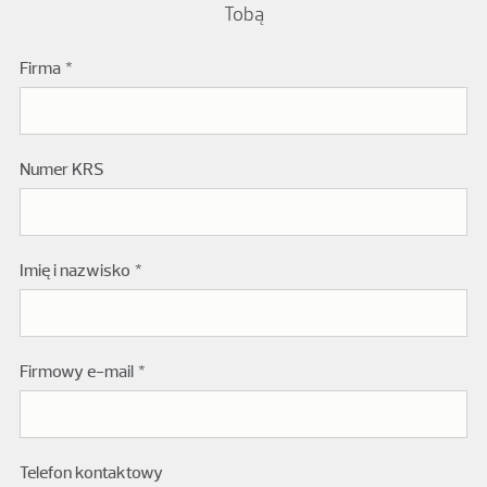
Tobą
Firma
Podaj numer KRS polskiego podmiotu.
Numer KRS
Imię i nazwisko
Firmowy e-mail
Telefon kontaktowy