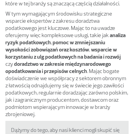
które w tej branży są znaczącą częścią działalności.
W tym wymagającym środowisku strategiczne
wsparcie ekspertów z zakresu doradztwa
podatkowego jest kluczowe. Mając to na uwadze
oferujemy więc kompleksowe usługi, takie jak
analiza
ryzyk podatkowych
,
pomoc w zmniejszaniu
wysokości zobowiązań oraz kosztów
,
wsparcie w
korzystaniu z ulg podatkowych na badania i rozwój
czy
doradztwo w zakresie międzynarodowego
opodatkowania i przepisów celnych
. Mając bogate
doświadczenie we współpracy z sektorem obronnym
z łatwością odnajdujemy się w świecie jego zawiłości
podatkowych, regularnie doradzając zarówno polskim,
jak i zagranicznym producentom, dostawcom oraz
podmiotom wspierającym innowacje w branży
zbrojeniowej.
Dążymy do tego, aby nasi klienci mogli skupić się