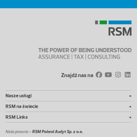
Znajdź nas na
+
Nasze usługi
+
RSM na świecie
+
RSM Links
Nota prawna -
RSM Poland Audyt Sp. z o.o.