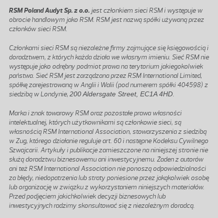
RSM Poland Audyt Sp. z o.o.
jest członkiem sieci RSM i występuje w
obrocie handlowym jako RSM. RSM jest nazwą spółki używaną przez
członków sieci RSM.
Członkami sieci RSM są niezależne firmy zajmujące się księgowością i
doradztwem, z których każda działa we własnym imieniu. Sieć RSM nie
występuje jako odrębny podmiot prawa na terytorium jakiegokolwiek
państwa. Sieć RSM jest zarządzana przez RSM International Limited,
spółkę zarejestrowaną w Anglii i Walii (pod numerem spółki 404598) z
siedzibą w Londynie,
200 Aldersgate Street, EC1A 4HD
.
Marka i znak towarowy RSM oraz pozostałe prawa własności
intelektualnej, których użytkownikami są członkowie sieci, są
własnością RSM International Association, stowarzyszenia z siedzibą
w Zug, którego działanie reguluje art. 60 i następne Kodeksu Cywilnego
Szwajcarii. Artykuły i publikacje zamieszczone na niniejszej stronie nie
służą doradztwu biznesowemu ani inwestycyjnemu. Żaden z autorów
ani też RSM International Association nie ponoszą odpowiedzialności
za błędy, niedopatrzenia lub straty poniesione przez jakąkolwiek osobę
lub organizację w związku z wykorzystaniem niniejszych materiałów.
Przed podjęciem jakichkolwiek decyzji biznesowych lub
inwestycyjnych radzimy skonsultować się z niezależnym doradcą.