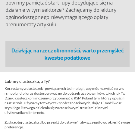
powinny pamiętać start-upy decydujące się na
działanie w tym sektorze? Zachęcamy do lektury
ogólnodostępnego, niewymagającego opłaty
prenumeraty artykułu!
Działając na rzecz obronności, warto przemyśleć
kwestie podatkowe
Lubimy ciasteczka, a Ty?
Przeczytaj również
Korzystamy z ciasteczek i powiązanych technologii, aby móc rozwijać serwis
rsmpoland.pl oraz dostosowywać go do potrzeb użytkowników, takich jak Ty.
Dzięki ciasteczkom możemy przypominać o RSM Poland tym, którzy opuścili
nasz serwis. Używamy też wtyczek społecznościowych, dając Ci możliwość
szybkiego i łatwego dzielenia się wartościowymi treściami z innymi
użytkownikami Internetu.
Rozliczenia w ramach konsorcjum a VAT
Zaakceptuj ciasteczka albo przejdź do ustawień, aby szczegółowo określić swoje
Czytaj więcej>
preferencje.