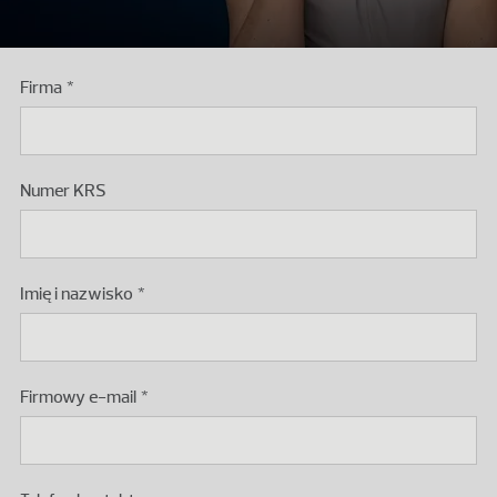
Firma
Podaj numer KRS polskiego podmiotu.
Numer KRS
Imię i nazwisko
Firmowy e-mail