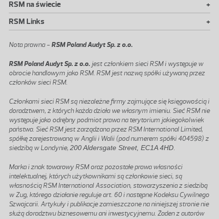
+
RSM na świecie
+
RSM Links
Nota prawna -
RSM Poland Audyt Sp. z o.o.
RSM Poland Audyt Sp. z o.o.
jest członkiem sieci RSM i występuje w
obrocie handlowym jako RSM. RSM jest nazwą spółki używaną przez
członków sieci RSM.
Członkami sieci RSM są niezależne firmy zajmujące się księgowością i
doradztwem, z których każda działa we własnym imieniu. Sieć RSM nie
występuje jako odrębny podmiot prawa na terytorium jakiegokolwiek
państwa. Sieć RSM jest zarządzana przez RSM International Limited,
spółkę zarejestrowaną w Anglii i Walii (pod numerem spółki 404598) z
siedzibą w Londynie,
200 Aldersgate Street, EC1A 4HD
.
Marka i znak towarowy RSM oraz pozostałe prawa własności
intelektualnej, których użytkownikami są członkowie sieci, są
własnością RSM International Association, stowarzyszenia z siedzibą
w Zug, którego działanie reguluje art. 60 i następne Kodeksu Cywilnego
Szwajcarii. Artykuły i publikacje zamieszczone na niniejszej stronie nie
służą doradztwu biznesowemu ani inwestycyjnemu. Żaden z autorów