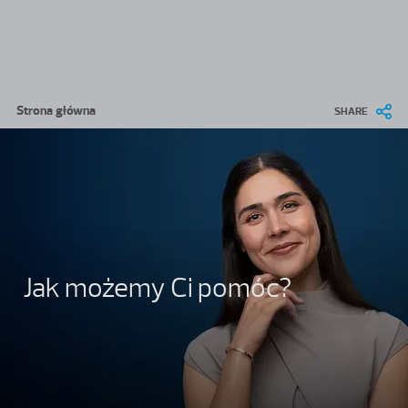
Przejdź do treści
Ścieżka nawigacyjna
Strona główna
SHARE
Jak możemy Ci pomóc?