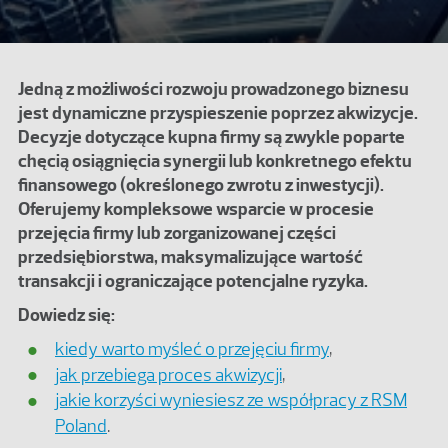
Jedną z możliwości rozwoju prowadzonego biznesu
jest dynamiczne przyspieszenie poprzez akwizycje.
Decyzje dotyczące kupna firmy są zwykle poparte
chęcią osiągnięcia synergii lub konkretnego efektu
finansowego (określonego zwrotu z inwestycji).
Oferujemy kompleksowe wsparcie w procesie
przejęcia firmy lub zorganizowanej części
przedsiębiorstwa, maksymalizujące wartość
transakcji i ograniczające potencjalne ryzyka.
Dowiedz się:
kiedy warto myśleć o przejęciu firmy
,
jak przebiega proces akwizycji
,
jakie korzyści wyniesiesz ze współpracy z RSM
Poland
.