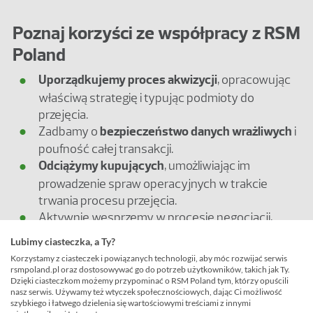
Poznaj korzyści ze współpracy z RSM
Poland
Uporządkujemy proces akwizycji
, opracowując
właściwą strategię i typując podmioty do
przejęcia.
Zadbamy o
bezpieczeństwo danych wrażliwych
i
poufność całej transakcji.
Odciążymy kupujących
, umożliwiając im
prowadzenie spraw operacyjnych w trakcie
trwania procesu przejęcia.
Aktywnie wesprzemy w procesie negocjacji,
dbając o
minimalizację potencjalnych ryzyk
.
Lubimy ciasteczka, a Ty?
Zapewnimy możliwość dotarcia do
targetów z
Korzystamy z ciasteczek i powiązanych technologii, aby móc rozwijać serwis
całego świata
– dzięki globalnemu zasięgowi sieci
rsmpoland.pl oraz dostosowywać go do potrzeb użytkowników, takich jak Ty.
Dzięki ciasteczkom możemy przypominać o RSM Poland tym, którzy opuścili
RSM.
nasz serwis. Używamy też wtyczek społecznościowych, dając Ci możliwość
szybkiego i łatwego dzielenia się wartościowymi treściami z innymi