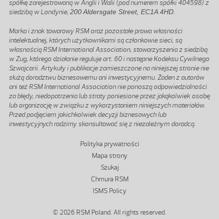
spółkę zarejestrowaną w Anglii i Walii (pod numerem spółki 404598) z
siedzibą w Londynie,
200 Aldersgate Street, EC1A 4HD
.
Marka i znak towarowy RSM oraz pozostałe prawa własności
intelektualnej, których użytkownikami są członkowie sieci, są
własnością RSM International Association, stowarzyszenia z siedzibą
w Zug, którego działanie reguluje art. 60 i następne Kodeksu Cywilnego
Szwajcarii. Artykuły i publikacje zamieszczone na niniejszej stronie nie
służą doradztwu biznesowemu ani inwestycyjnemu. Żaden z autorów
ani też RSM International Association nie ponoszą odpowiedzialności
za błędy, niedopatrzenia lub straty poniesione przez jakąkolwiek osobę
lub organizację w związku z wykorzystaniem niniejszych materiałów.
Przed podjęciem jakichkolwiek decyzji biznesowych lub
inwestycyjnych radzimy skonsultować się z niezależnym doradcą.
Stopka
Polityka prywatności
Mapa strony
Szukaj
Chmura RSM
ISMS Policy
© 2026 RSM Poland. All rights reserved.