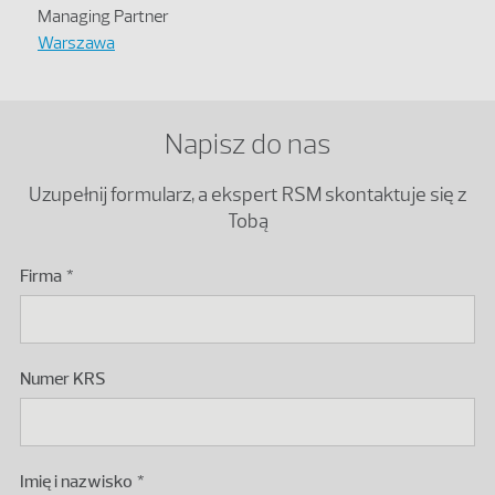
Managing Partner
Warszawa
Napisz do nas
Uzupełnij formularz, a ekspert RSM skontaktuje się z
Tobą
Firma
Podaj numer KRS polskiego podmiotu.
Numer KRS
Imię i nazwisko