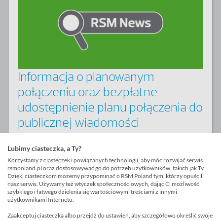
Informacja o planowanym
połączeniu oraz bezpłatne
udostępnienie planu połączenia do
publicznej wiadomości
27 września 2019
Lubimy ciasteczka, a Ty?
Szanowni Państwo, Mamy przyjemność poinformować,
Korzystamy z ciasteczek i powiązanych technologii, aby móc rozwijać serwis
rsmpoland.pl oraz dostosowywać go do potrzeb użytkowników, takich jak Ty.
że 23 września 2019 r., w związku z zamiarem
Dzięki ciasteczkom możemy przypominać o RSM Poland tym, którzy opuścili
połączenia spółek: RSM POLAND SPÓŁKA
nasz serwis. Używamy też wtyczek społecznościowych, dając Ci możliwość
szybkiego i łatwego dzielenia się wartościowymi treściami z innymi
DORADZTWA PODATKOWEGO SPÓŁKA AKCYJNA z
użytkownikami Internetu.
siedzibą w Poznaniu oraz DENZEL POLSKA SPÓŁKA Z
Zaakceptuj ciasteczka albo przejdź do ustawień, aby szczegółowo określić swoje
OGRANICZONĄ ODPOWIEDZIALNOSCIĄ z siedzibą w