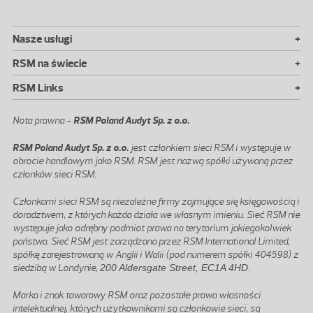
+
Nasze usługi
+
RSM na świecie
+
RSM Links
Nota prawna -
RSM Poland Audyt Sp. z o.o.
RSM Poland Audyt Sp. z o.o.
jest członkiem sieci RSM i występuje w
obrocie handlowym jako RSM. RSM jest nazwą spółki używaną przez
członków sieci RSM.
Członkami sieci RSM są niezależne firmy zajmujące się księgowością i
doradztwem, z których każda działa we własnym imieniu. Sieć RSM nie
występuje jako odrębny podmiot prawa na terytorium jakiegokolwiek
państwa. Sieć RSM jest zarządzana przez RSM International Limited,
spółkę zarejestrowaną w Anglii i Walii (pod numerem spółki 404598) z
siedzibą w Londynie,
200 Aldersgate Street, EC1A 4HD
.
Marka i znak towarowy RSM oraz pozostałe prawa własności
intelektualnej, których użytkownikami są członkowie sieci, są