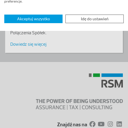
preferencje.
Katowicach oraz FAK SPÓŁKA Z OGRANICZONĄ
ODPOWIEDZIALNOSCIĄ z siedzibą w Szczecinie
Akceptuj wszystko
Idę do ustawień
Zarządy w/w spółek wspólnie uzgodniły, sporządziły na
piśmie i udostępniają do publicznej wiadomości Plan
Połączenia Spółek.
Dowiedz się więcej
Znajdź nas na