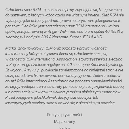
Członkami sieci RSM są niezależne firmy zajmujące się księgowością i
doradztwem, z których każda działa we własnym imieniu. Sieć RSM nie
występuje jako odrębny podmiot prawa na terytorium jakiegokolwiek
państwa. Sieć RSM jest zarządzana przez RSM International Limited,
spółkę zarejestrowaną w Anglii i Walii (pod numerem spółki 404598) z
siedzibą w Londynie,
200 Aldersgate Street, EC1A 4HD
.
Marka i znak towarowy RSM oraz pozostałe prawa własności
intelektualnej, których użytkownikami są członkowie sieci, są
własnością RSM International Association, stowarzyszenia z siedzibą
w Zug, którego działanie reguluje art. 60 i następne Kodeksu Cywilnego
Szwajcarii. Artykuły i publikacje zamieszczone na niniejszej stronie nie
służą doradztwu biznesowemu ani inwestycyjnemu. Żaden z autorów
ani też RSM International Association nie ponoszą odpowiedzialności
za błędy, niedopatrzenia lub straty poniesione przez jakąkolwiek osobę
lub organizację w związku z wykorzystaniem niniejszych materiałów.
Przed podjęciem jakichkolwiek decyzji biznesowych lub
inwestycyjnych radzimy skonsultować się z niezależnym doradcą.
Stopka
Polityka prywatności
Mapa strony
Szukaj