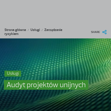
Przejdź do treści
Ścieżka nawigacyjna
Strona główna
Usługi
Zarządzanie
/
/
SHARE
ryzykiem
Usługi
Audyt projektów unijnych