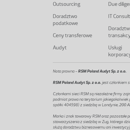
Outsourcing
Due dilig
Doradztwo
IT Consul
podatkowe
Doradztw
Ceny transferowe
transakc
Audyt
Usługi
korporac
Nota prawna -
RSM Poland Audyt Sp. z o.o.
RSM Poland Audyt Sp. z o.o.
jest członkiem 
Członkami sieci RSM są niezależne firmy zaj
podmiot prawa na terytorium jakiegokolwiek p
spółki 404598) z siedzibą w Londynie,
200 A
Marka i znak towarowy RSM oraz pozostałe pra
stowarzyszenia z siedzibą w Zug, którego dział
służą doradztwu biznesowemu ani inwestycyjn