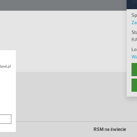
Sp
Za
St
RA
Lo
Wa
land.pl
RSM na świecie