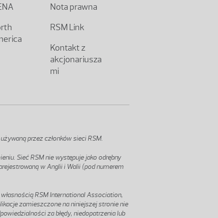
ENA
Nota prawna
rth
RSM Link
erica
Kontakt z
akcjonariusza
mi
i używaną przez członków sieci RSM.
ieniu. Sieć RSM nie występuje jako odrębny
arejestrowaną w Anglii i Walii (pod numerem
 własnością RSM International Association,
likacje zamieszczone na niniejszej stronie nie
owiedzialności za błędy, niedopatrzenia lub