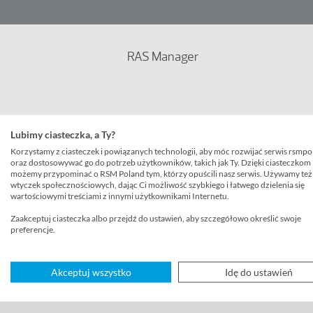
RAS Manager
Lubimy ciasteczka, a Ty?
Korzystamy z ciasteczek i powiązanych technologii, aby móc rozwijać serwis rsmpo
oraz dostosowywać go do potrzeb użytkowników, takich jak Ty. Dzięki ciasteczkom
możemy przypominać o RSM Poland tym, którzy opuścili nasz serwis. Używamy też
wtyczek społecznościowych, dając Ci możliwość szybkiego i łatwego dzielenia się
wartościowymi treściami z innymi użytkownikami Internetu.
Zaakceptuj ciasteczka albo przejdź do ustawień, aby szczegółowo określić swoje
preferencje.
Akceptuj wszystko
Idę do ustawień
Nasze usługi