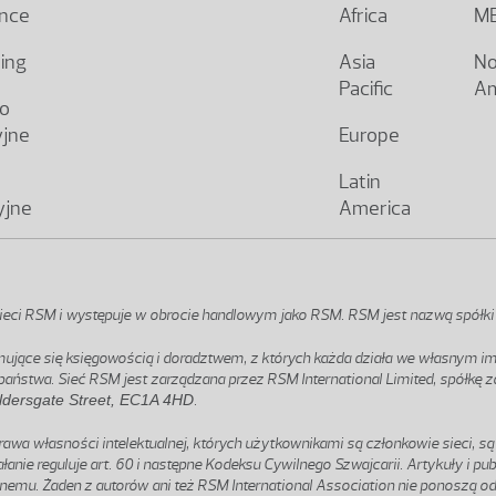
ence
Africa
M
ting
Asia
No
Pacific
Am
o
yjne
Europe
Latin
yjne
America
sieci RSM i występuje w obrocie handlowym jako RSM. RSM jest nazwą spółk
mujące się księgowością i doradztwem, z których każda działa we własnym im
aństwa. Sieć RSM jest zarządzana przez RSM International Limited, spółkę z
ldersgate Street, EC1A 4HD
.
wa własności intelektualnej, których użytkownikami są członkowie sieci, są
anie reguluje art. 60 i następne Kodeksu Cywilnego Szwajcarii. Artykuły i pub
emu. Żaden z autorów ani też RSM International Association nie ponoszą odp