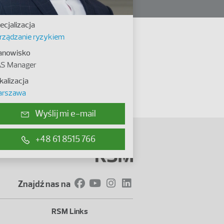
ecjalizacja
rządzanie ryzykiem
anowisko
S Manager
kalizacja
rszawa
Wyślij mi e-mail
+48 61 8515 766
Znajdź nas na
RSM Links