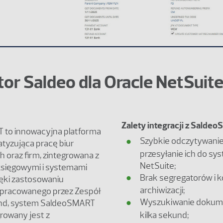
or Saldeo dla Oracle NetSuit
Zalety integracji z Salde
to innowacyjna platforma
Szybkie odczytywanie 
tyzująca pracę biur
przesyłanie ich do sy
 oraz firm, zintegrowana z
NetSuite;
sięgowymi i systemami
Brak segregatorów i k
ięki zastosowaniu
archiwizacji;
pracowanego przez Zespół
Wyszukiwanie doku
and, system SaldeoSMART
kilka sekund;
growany jest z