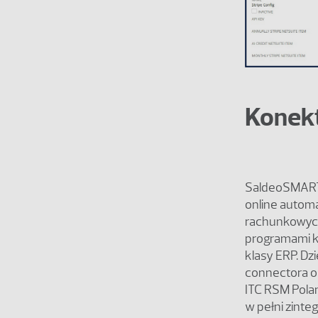
Konekt
SaldeoSMART 
online automa
rachunkowych
programami k
klasy ERP. Dz
connectora o
ITC RSM Pol
w pełni zinte