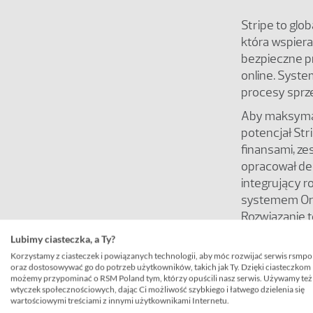
Stripe to glob
która wspier
bezpieczne p
online. Syste
procesy sprz
Aby maksyma
potencjał Str
finansami, ze
opracował d
integrujący r
systemem Ora
Rozwiązanie t
danych kontr
Lubimy ciasteczka, a Ty?
faktur korygu
Korzystamy z ciasteczek i powiązanych technologii, aby móc rozwijać serwis rsmpo
bezpośrednio
oraz dostosowywać go do potrzeb użytkowników, takich jak Ty. Dzięki ciasteczkom
możemy przypominać o RSM Poland tym, którzy opuścili nasz serwis. Używamy też
NetSuite. Sy
wtyczek społecznościowych, dając Ci możliwość szybkiego i łatwego dzielenia się
odbywać się 
wartościowymi treściami z innymi użytkownikami Internetu.