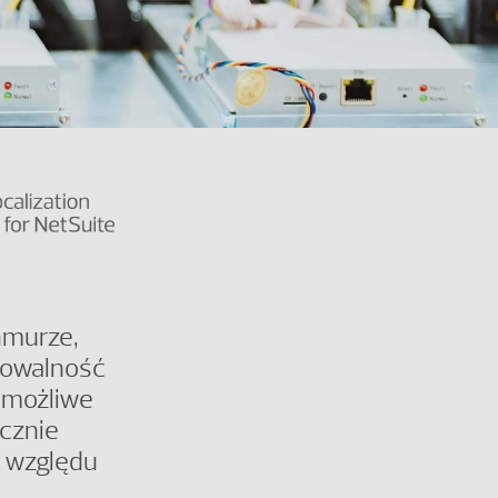
hmurze,
alowalność
t możliwe
ycznie
z względu