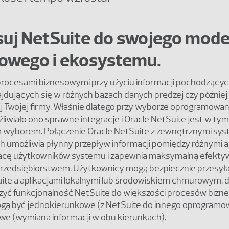
uj NetSuite do swojego mode
owego i ekosystemu.
procesami biznesowymi przy użyciu informacji pochodzących
 znajdujących się w różnych bazach danych prędzej czy późnie
ój Twojej firmy. Właśnie dlatego przy wyborze oprogramowa
żliwiało ono sprawne integracje i Oracle NetSuite jest w t
wyborem. Połączenie Oracle NetSuite z zewnętrznymi sys
 umożliwia płynny przepływ informacji pomiędzy różnymi ap
acę użytkowników systemu i zapewnia maksymalną efekt
przedsiębiorstwem. Użytkownicy mogą bezpiecznie przesył
ite a aplikacjami lokalnymi lub środowiskiem chmurowym, 
zyć funkcjonalność NetSuite do większości procesów bizn
ogą być jednokierunkowe (z NetSuite do innego oprogramow
e (wymiana informacji w obu kierunkach).