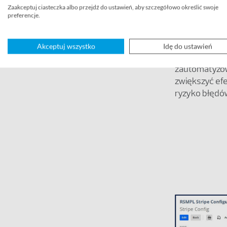
harmonogram
Zaakceptuj ciasteczka albo przejdź do ustawień, aby szczegółowo określić swoje
bieżącą aktua
preferencje.
rozrachunkam
Dzięki naszem
Akceptuj wszystko
Idę do ustawień
korzystające
zautomatyzow
zwiększyć ef
ryzyko błędó