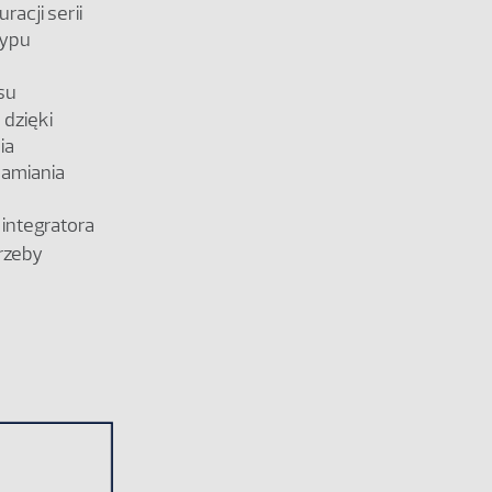
racji serii
typu
su
 dzięki
ia
amiania
integratora
rzeby