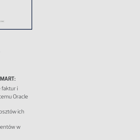
e
oSMART:
faktur i
stemu Oracle
osztów ich
mentów w