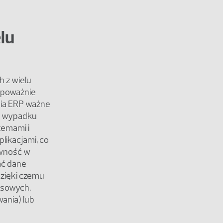
lu
 z wielu
j poważnie
nia ERP ważne
ym wypadku
temami i
likacjami, co
ywność w
ać dane
dzięki czemu
esowych.
ania) lub