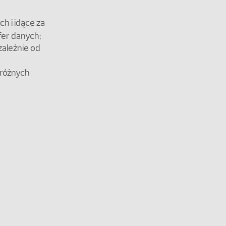
h i idące za
fer danych;
zależnie od
 różnych