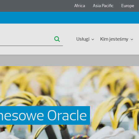
Header region menu
Africa
Asia Pacific
Europe
Główna nawigacja
Usługi
Kim jesteśmy
znesowe Oracle