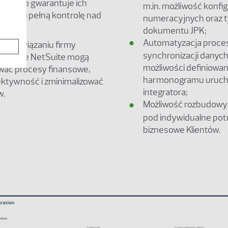
em, co gwarantuje ich
m.in. możliwość konfigu
lizację i pełną kontrolę nad
numeracyjnych oraz 
i.
dokumentu JPK;
Automatyzacja proce
u rozwiązaniu firmy
synchronizacji danych
 z Oracle NetSuite mogą
możliwości definiowan
ać procesy finansowe,
harmonogramu uruch
ektywność i zminimalizować
integratora;
w.
Możliwość rozbudowy 
pod indywidualne pot
biznesowe Klientów.