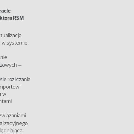
racle
ektora RSM
tualizacja
 w systemie
nie
żowych –
ie rozliczania
importowi
h w
ntami
związaniami
alizacyjnego
lędniająca