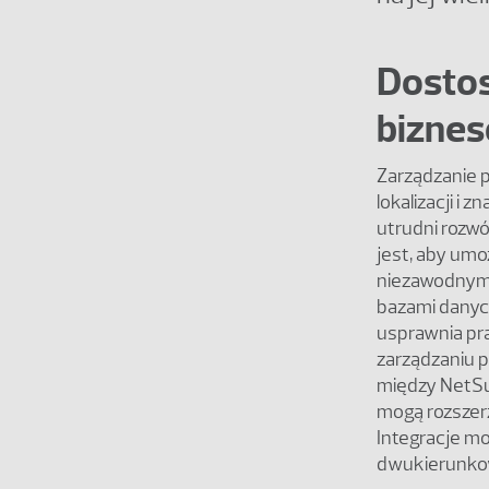
Dostos
biznes
Zarządzanie 
lokalizacji i
utrudni rozw
jest, aby umo
niezawodnym 
bazami danych
usprawnia pr
zarządzaniu 
między NetSu
mogą rozszer
Integracje m
dwukierunkow