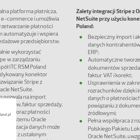
alna platforma płatnicza,
Zalety integracji Stripe z O
a e-commerce i umożliwia
NetSuite przy użyciu kon
rzetwarzanie płatności
Poland:
m automatyzuje i wspiera
Bezpieczny import i ak
edażowe przedsiębiorstw.
danych kontrahentów
lnie wykorzystać
ERP;
ipe w zarządzaniu
Automatyczne tworze
spół ITC RSM Poland
dokumentów sprzeda
edykowany konektor
faktur VAT i korekt;
ozwiązanie Stripe z
Usprawnienia w zakres
cle NetSuite.
rozrachunków dzięki 
o pozwala na import
danych o płatnościac
ahentów, faktur sprzedaży,
powiązaniu z dokume
jących oraz płatności
źródłowymi;
land.pl
 do systemu Oracle
Pełna współpraca z ro
nchronizacja danych może
Polskiego Pakietu Lok
zgodnie z ustalonym
Oracle NetSuite, uwzg