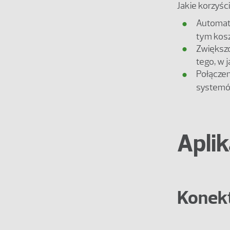
Jakie korzyści
Automaty
tym kosz
Zwiększo
tego, w j
Połączen
systemów
Apli
Konekt