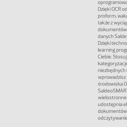
oprogramowan
Dzięki OCR od
proform, walu
także z wyci
dokumentów.
danych Salde
Dzięki techno
learning prog
Ciebie. Stosu
kategoryzacj
niezbędnych i
wprowadzisz 
środowiska O
SaldeoSMART 
wielostronne,
udostępnia e
dokumentów, 
odczytywani