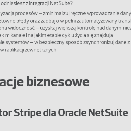
 odniesiesz z integracji NetSuite?
zacja procesów – zminimalizuj ręczne wprowadzanie danyc
towne błędy oraz zadbaj o w pełni zautomatyzowany trans
na widoczność – uzyskaj większą kontrolę nad danymi nie
akim kanale i na jakim etapie cyklu życia się znajdują
ie systemów – w bezpieczny sposób zsynchronizuj dane z
 i aplikacji zewnętrznych.
kacje biznesowe
or Stripe dla Oracle NetSuite