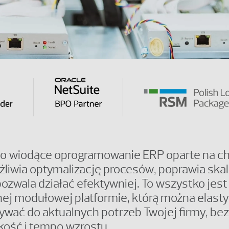
to wiodące oprogramowanie ERP oparte na c
żliwia optymalizację procesów, poprawia sk
pozwala działać efektywniej. To wszystko jes
nej modułowej platformie, którą można elast
wać do aktualnych potrzeb Twojej firmy, be
lkość i tempo wzrostu.