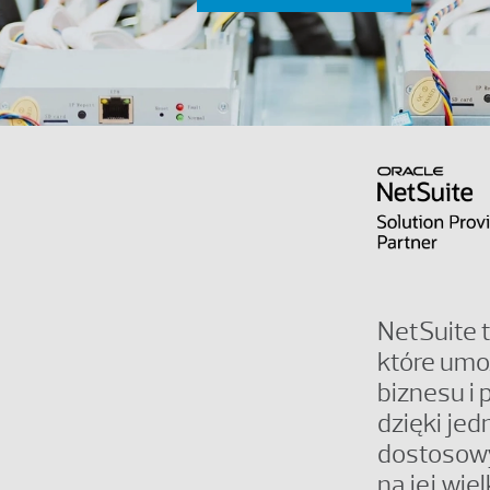
NetSuite 
które umo
biznesu i 
dzięki jed
dostosowy
na jej wie