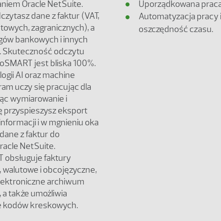
Uporządkowana praca 
iem Oracle NetSuite.
czytasz dane z faktur (VAT,
Automatyzacja pracy 
towych, zagranicznych), a
oszczędność czasu.
ągów bankowych i innych
 Skuteczność odczytu
oSMART jest bliska 100%.
logii AI oraz machine
ram uczy się pracując dla
jąc wymiarowanie i
ę przyspieszysz eksport
nformacji i w mgnieniu oka
dane z faktur do
racle NetSuite.
obsługuje faktury
 walutowe i obcojęzyczne,
lektroniczne archiwum
a także umożliwia
e kodów kreskowych.