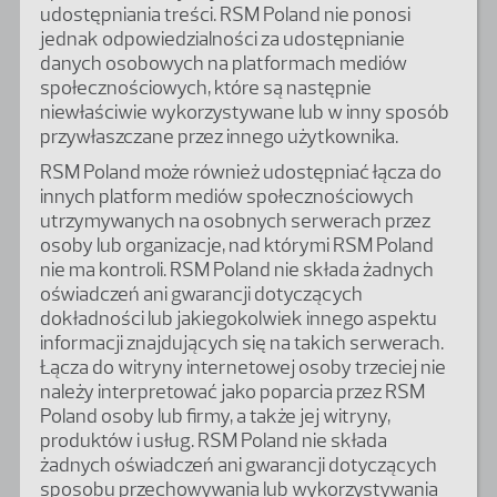
udostępniania treści. RSM Poland nie ponosi
jednak odpowiedzialności za udostępnianie
danych osobowych na platformach mediów
społecznościowych, które są następnie
niewłaściwie wykorzystywane lub w inny sposób
przywłaszczane przez innego użytkownika.
RSM Poland może również udostępniać łącza do
innych platform mediów społecznościowych
utrzymywanych na osobnych serwerach przez
osoby lub organizacje, nad którymi RSM Poland
nie ma kontroli. RSM Poland nie składa żadnych
oświadczeń ani gwarancji dotyczących
dokładności lub jakiegokolwiek innego aspektu
informacji znajdujących się na takich serwerach.
Łącza do witryny internetowej osoby trzeciej nie
należy interpretować jako poparcia przez RSM
Poland osoby lub firmy, a także jej witryny,
produktów i usług. RSM Poland nie składa
żadnych oświadczeń ani gwarancji dotyczących
sposobu przechowywania lub wykorzystywania