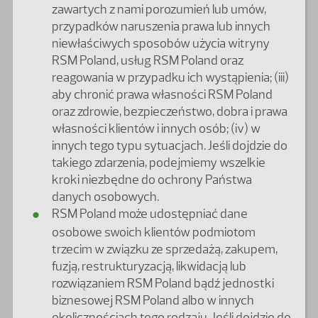
zawartych z nami porozumień lub umów,
przypadków naruszenia prawa lub innych
niewłaściwych sposobów użycia witryny
RSM Poland, usług RSM Poland oraz
reagowania w przypadku ich wystąpienia; (iii)
aby chronić prawa własności RSM Poland
oraz zdrowie, bezpieczeństwo, dobra i prawa
własności klientów i innych osób; (iv) w
innych tego typu sytuacjach. Jeśli dojdzie do
takiego zdarzenia, podejmiemy wszelkie
kroki niezbędne do ochrony Państwa
danych osobowych.
RSM Poland może udostępniać dane
osobowe swoich klientów podmiotom
trzecim w związku ze sprzedażą, zakupem,
fuzją, restrukturyzacją, likwidacją lub
rozwiązaniem RSM Poland bądź jednostki
biznesowej RSM Poland albo w innych
okolicznościach tego rodzaju. Jeśli dojdzie do