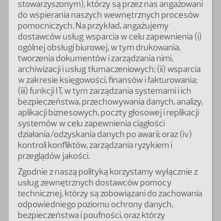
stowarzyszonym), którzy są przez nas angażowani
do wspierania naszych wewnętrznych procesów
pomocniczych. Na przykład, angażujemy
dostawców usług wsparcia w celu zapewnienia (i)
ogólnej obsługi biurowej, w tym drukowania,
tworzenia dokumentów i zarządzania nimi,
archiwizacji i usług tłumaczeniowych; (ii) wsparcia
w zakresie księgowości, finansów i fakturowania;
(iii) funkcji IT, w tym zarządzania systemami i ich
bezpieczeństwa, przechowywania danych, analizy,
aplikacji biznesowych, poczty głosowej i replikacji
systemów w celu zapewnienia ciągłości
działania/odzyskania danych po awarii; oraz (iv)
kontroli konfliktów, zarządzania ryzykiem i
przeglądów jakości.
Zgodnie z naszą polityką korzystamy wyłącznie z
usług zewnętrznych dostawców pomocy
technicznej, którzy są zobowiązani do zachowania
odpowiedniego poziomu ochrony danych,
bezpieczeństwa i poufności, oraz którzy