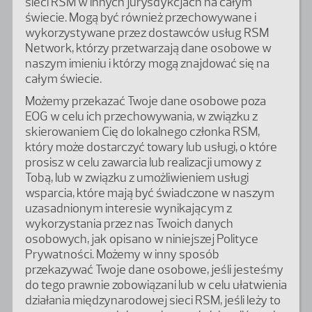
sieci RSM w innych jurysdykcjach na całym
świecie. Mogą być również przechowywane i
wykorzystywane przez dostawców usług RSM
Network, którzy przetwarzają dane osobowe w
naszym imieniu i którzy mogą znajdować się na
całym świecie.
Możemy przekazać Twoje dane osobowe poza
EOG w celu ich przechowywania, w związku z
skierowaniem Cię do lokalnego członka RSM,
który może dostarczyć towary lub usługi, o które
prosisz w celu zawarcia lub realizacji umowy z
Tobą, lub w związku z umożliwieniem usługi
wsparcia, które mają być świadczone w naszym
uzasadnionym interesie wynikającym z
wykorzystania przez nas Twoich danych
osobowych, jak opisano w niniejszej Polityce
Prywatności. Możemy w inny sposób
przekazywać Twoje dane osobowe, jeśli jesteśmy
do tego prawnie zobowiązani lub w celu ułatwienia
działania międzynarodowej sieci RSM, jeśli leży to