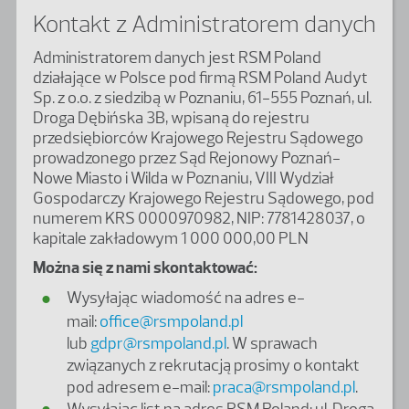
Kontakt z Administratorem danych
Administratorem danych jest RSM Poland
działające w Polsce pod firmą RSM Poland Audyt
Sp. z o.o. z siedzibą w Poznaniu, 61-555 Poznań, ul.
Droga Dębińska 3B, wpisaną do rejestru
przedsiębiorców Krajowego Rejestru Sądowego
prowadzonego przez Sąd Rejonowy Poznań-
Nowe Miasto i Wilda w Poznaniu, VIII Wydział
Gospodarczy Krajowego Rejestru Sądowego, pod
numerem KRS 0000970982, NIP: 7781428037, o
kapitale zakładowym 1 000 000,00 PLN
Można się z nami skontaktować:
Wysyłając wiadomość na adres e-
mail:
office@rsmpoland.pl
lub
gdpr@rsmpoland.pl
. W sprawach
związanych z rekrutacją prosimy o kontakt
pod adresem e-mail:
praca@rsmpoland.pl
.
Wysyłając list na adres RSM Poland: ul. Droga