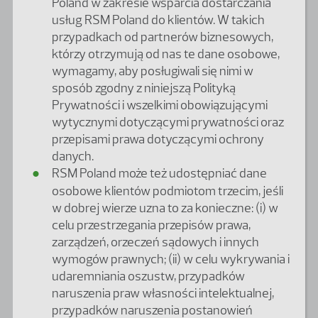
Poland w zakresie wsparcia dostarczania
usług RSM Poland do klientów. W takich
przypadkach od partnerów biznesowych,
którzy otrzymują od nas te dane osobowe,
wymagamy, aby posługiwali się nimi w
sposób zgodny z niniejszą Polityką
Prywatności i wszelkimi obowiązującymi
wytycznymi dotyczącymi prywatności oraz
przepisami prawa dotyczącymi ochrony
danych.
RSM Poland może też udostępniać dane
osobowe klientów podmiotom trzecim, jeśli
w dobrej wierze uzna to za konieczne: (i) w
celu przestrzegania przepisów prawa,
zarządzeń, orzeczeń sądowych i innych
wymogów prawnych; (ii) w celu wykrywania i
udaremniania oszustw, przypadków
naruszenia praw własności intelektualnej,
przypadków naruszenia postanowień