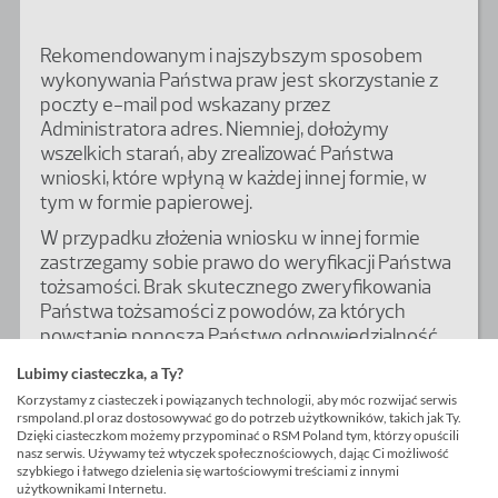
Rekomendowanym i najszybszym sposobem
wykonywania Państwa praw jest skorzystanie z
poczty e-mail pod wskazany przez
Administratora adres. Niemniej, dołożymy
wszelkich starań, aby zrealizować Państwa
wnioski, które wpłyną w każdej innej formie, w
tym w formie papierowej.
W przypadku złożenia wniosku w innej formie
zastrzegamy sobie prawo do weryfikacji Państwa
tożsamości. Brak skutecznego zweryfikowania
Państwa tożsamości z powodów, za których
powstanie ponoszą Państwo odpowiedzialność
oznacza brak realizowania przez nas złożonego
Lubimy ciasteczka, a Ty?
wniosku, o czym zostaną Państwo poinformowani
Korzystamy z ciasteczek i powiązanych technologii, aby móc rozwijać serwis
w sposób niezwłoczny.
rsmpoland.pl oraz dostosowywać go do potrzeb użytkowników, takich jak Ty.
Dzięki ciasteczkom możemy przypominać o RSM Poland tym, którzy opuścili
Złożenie wniosku w innej formie niż poczta e-mail
nasz serwis. Używamy też wtyczek społecznościowych, dając Ci możliwość
może przedłużyć czas udzielenia odpowiedzi do
szybkiego i łatwego dzielenia się wartościowymi treściami z innymi
użytkownikami Internetu.
30 dni. W przypadkach obiektywnie