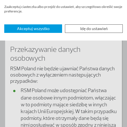
skomplikowanych, tj. wymagających po naszej
Zaakceptuj ciasteczka albo przejdź do ustawień, aby szczegółowo określić swoje
stronie dużego nakładu pracy powyższy termin
preferencje.
może ulec przedłużeniu do dwóch miesięcy, o
czym zostaną Państwo niezwłocznie
Akceptuj wszystko
Idę do ustawień
poinformowani.
Przekazywanie danych
osobowych
RSM Poland nie będzie ujawniać Państwa danych
osobowych z wyłączeniem następujących
przypadków:
RSM Poland może udostępniać Państwa
dane osobowe innym podmiotom, włączając
w to podmioty mające siedzibę w innych
krajach Unii Europejskiej. W takim przypadku
podmioty, które otrzymały dane będą się
nimi posługiwać w sposób zgodny z niniejszą