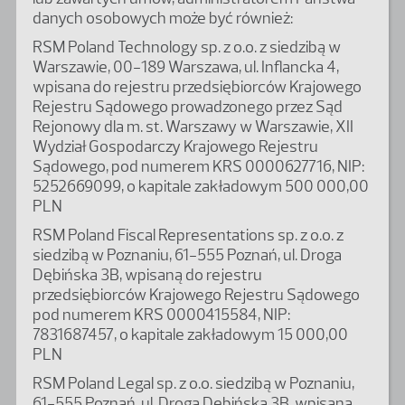
danych osobowych może być również:
RSM Poland Technology sp. z o.o. z siedzibą w
Warszawie, 00-189 Warszawa, ul. Inflancka 4,
wpisana do rejestru przedsiębiorców Krajowego
Rejestru Sądowego prowadzonego przez Sąd
Rejonowy dla m. st. Warszawy w Warszawie, XII
Wydział Gospodarczy Krajowego Rejestru
Sądowego, pod numerem KRS 0000627716, NIP:
5252669099, o kapitale zakładowym 500 000,00
PLN
RSM Poland Fiscal Representations sp. z o.o. z
siedzibą w Poznaniu, 61-555 Poznań, ul. Droga
Dębińska 3B, wpisaną do rejestru
przedsiębiorców Krajowego Rejestru Sądowego
pod numerem KRS 0000415584, NIP:
7831687457, o kapitale zakładowym 15 000,00
PLN
RSM Poland Legal sp. z o.o. siedzibą w Poznaniu,
61-555 Poznań, ul. Droga Dębińska 3B, wpisaną