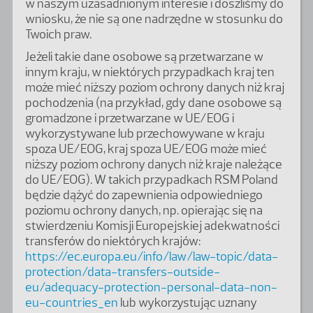
w naszym uzasadnionym interesie i doszliśmy do
wniosku, że nie są one nadrzędne w stosunku do
Twoich praw.
Jeżeli takie dane osobowe są przetwarzane w
innym kraju, w niektórych przypadkach kraj ten
może mieć niższy poziom ochrony danych niż kraj
pochodzenia (na przykład, gdy dane osobowe są
gromadzone i przetwarzane w UE/EOG i
wykorzystywane lub przechowywane w kraju
spoza UE/EOG, kraj spoza UE/EOG może mieć
niższy poziom ochrony danych niż kraje należące
do UE/EOG). W takich przypadkach RSM Poland
będzie dążyć do zapewnienia odpowiedniego
poziomu ochrony danych, np. opierając się na
stwierdzeniu Komisji Europejskiej adekwatności
transferów do niektórych krajów:
https://ec.europa.eu/info/law/law-topic/data-
protection/data-transfers-outside-
eu/adequacy-protection-personal-data-non-
eu-countries_en
lub wykorzystując uznany