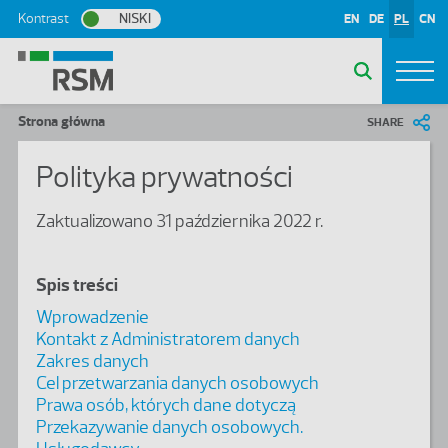
Przejdź do treści
Kontrast
NISKI
EN
DE
PL
CN
Ścieżka nawigacyjna
Strona główna
SHARE
Polityka prywatności
Zaktualizowano 31 października 2022 r.
Spis treści
Wprowadzenie
Kontakt z Administratorem danych
Zakres danych
Cel przetwarzania danych osobowych
Prawa osób, których dane dotyczą
Przekazywanie danych osobowych.