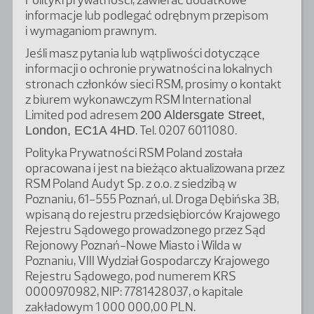
Polityki prywatności, zawierać dodatkowe
informacje lub podlegać odrębnym przepisom
i wymaganiom prawnym.
Jeśli masz pytania lub wątpliwości dotyczące
informacji o ochronie prywatności na lokalnych
stronach członków sieci RSM, prosimy o kontakt
z biurem wykonawczym RSM International
Limited pod adresem
200 Aldersgate Street,
. Tel. 0207 6011080.
London, EC1A 4HD
Polityka Prywatności RSM Poland została
opracowana i jest na bieżąco aktualizowana przez
RSM Poland Audyt Sp. z o.o. z siedzibą w
Poznaniu, 61-555 Poznań, ul. Droga Dębińska 3B,
wpisaną do rejestru przedsiębiorców Krajowego
Rejestru Sądowego prowadzonego przez Sąd
Rejonowy Poznań-Nowe Miasto i Wilda w
Poznaniu, VIII Wydział Gospodarczy Krajowego
Rejestru Sądowego, pod numerem KRS
0000970982, NIP: 7781428037, o kapitale
zakładowym 1 000 000,00 PLN.