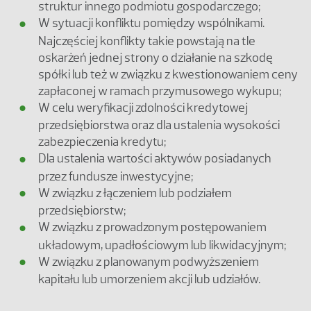
struktur innego podmiotu gospodarczego;
W sytuacji konfliktu pomiędzy wspólnikami.
Najczęściej konflikty takie powstają na tle
oskarżeń jednej strony o działanie na szkodę
spółki lub też w związku z kwestionowaniem ceny
zapłaconej w ramach przymusowego wykupu;
W celu weryfikacji zdolności kredytowej
przedsiębiorstwa oraz dla ustalenia wysokości
zabezpieczenia kredytu;
Dla ustalenia wartości aktywów posiadanych
przez fundusze inwestycyjne;
W związku z łączeniem lub podziałem
przedsiębiorstw;
W związku z prowadzonym postępowaniem
układowym, upadłościowym lub likwidacyjnym;
W związku z planowanym podwyższeniem
kapitału lub umorzeniem akcji lub udziałów.