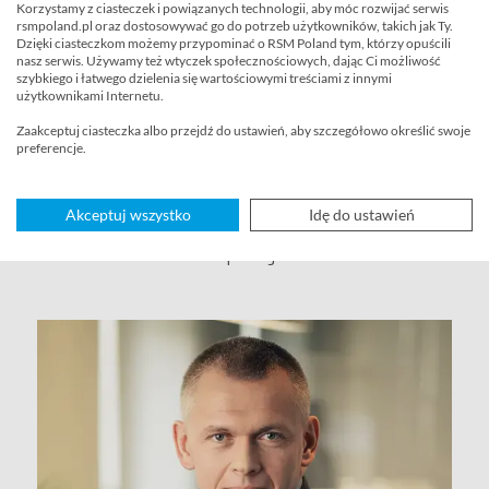
kompleksowych zleceń tego typu. Wśród naszych
Korzystamy z ciasteczek i powiązanych technologii, aby móc rozwijać serwis
Klientów są zarówno niewielkie przedsiębiorstwa
rsmpoland.pl oraz dostosowywać go do potrzeb użytkowników, takich jak Ty.
Dzięki ciasteczkom możemy przypominać o RSM Poland tym, którzy opuścili
rodzinne, jak i koncerny o międzynarodowym zasięgu.
nasz serwis. Używamy też wtyczek społecznościowych, dając Ci możliwość
W ramach realizowanych wycen mieliśmy okazję
szybkiego i łatwego dzielenia się wartościowymi treściami z innymi
użytkownikami Internetu.
dogłębnie poznać specyfikę spółek funkcjonujących
w obrębie różnych branż, w tym również podmiotów
Zaakceptuj ciasteczka albo przejdź do ustawień, aby szczegółowo określić swoje
preferencje.
mających międzynarodowy charakter.
Akceptuj wszystko
Idę do ustawień
Nasi specjaliści