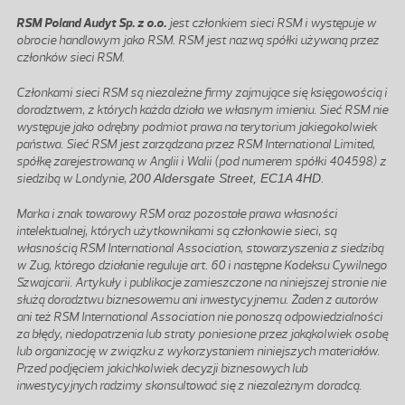
RSM Poland Audyt Sp. z o.o.
jest członkiem sieci RSM i występuje w
obrocie handlowym jako RSM. RSM jest nazwą spółki używaną przez
członków sieci RSM.
Członkami sieci RSM są niezależne firmy zajmujące się księgowością i
doradztwem, z których każda działa we własnym imieniu. Sieć RSM nie
występuje jako odrębny podmiot prawa na terytorium jakiegokolwiek
państwa. Sieć RSM jest zarządzana przez RSM International Limited,
spółkę zarejestrowaną w Anglii i Walii (pod numerem spółki 404598) z
siedzibą w Londynie,
200 Aldersgate Street, EC1A 4HD
.
Marka i znak towarowy RSM oraz pozostałe prawa własności
intelektualnej, których użytkownikami są członkowie sieci, są
własnością RSM International Association, stowarzyszenia z siedzibą
w Zug, którego działanie reguluje art. 60 i następne Kodeksu Cywilnego
Szwajcarii. Artykuły i publikacje zamieszczone na niniejszej stronie nie
służą doradztwu biznesowemu ani inwestycyjnemu. Żaden z autorów
ani też RSM International Association nie ponoszą odpowiedzialności
za błędy, niedopatrzenia lub straty poniesione przez jakąkolwiek osobę
lub organizację w związku z wykorzystaniem niniejszych materiałów.
Przed podjęciem jakichkolwiek decyzji biznesowych lub
inwestycyjnych radzimy skonsultować się z niezależnym doradcą.