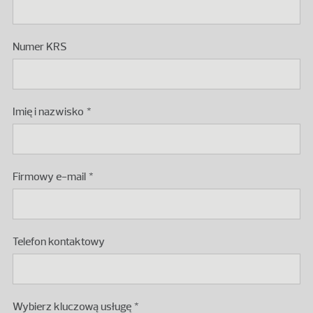
Podaj numer KRS polskiego podmiotu.
Numer KRS
Imię i nazwisko
Firmowy e-mail
Telefon kontaktowy
Wybierz kluczową usługę