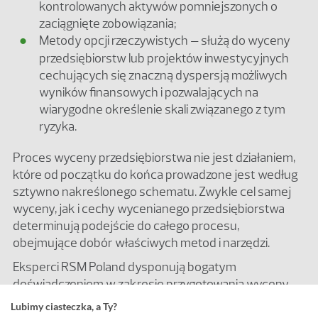
kontrolowanych aktywów pomniejszonych o
zaciągnięte zobowiązania;
Metody opcji rzeczywistych – służą do wyceny
przedsiębiorstw lub projektów inwestycyjnych
cechujących się znaczną dyspersją możliwych
wyników finansowych i pozwalających na
wiarygodne określenie skali związanego z tym
ryzyka.
Proces wyceny przedsiębiorstwa nie jest działaniem,
które od początku do końca prowadzone jest według
sztywno nakreślonego schematu. Zwykle cel samej
wyceny, jak i cechy wycenianego przedsiębiorstwa
determinują podejście do całego procesu,
obejmujące dobór właściwych metod i narzędzi.
Eksperci RSM Poland dysponują bogatym
doświadczeniem w zakresie przygotowania wyceny
przedsiębiorstwa. Dotychczas zrealizowaliśmy ok. 100
Lubimy ciasteczka, a Ty?