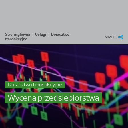
Przejdź do treści
Ścieżka nawigacyjna
Strona główna
Usługi
Doradztwo
/
/
SHARE
transakcyjne
Doradztwo transakcyjne
Wycena przedsiębiorstwa