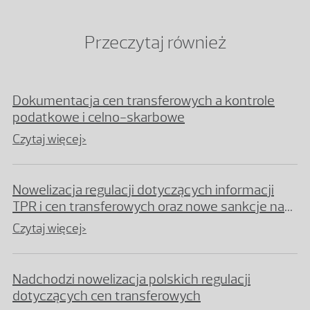
Przeczytaj również
Dokumentacja cen transferowych a kontrole
podatkowe i celno-skarbowe
Czytaj więcej>
Nowelizacja regulacji dotyczących informacji
TPR i cen transferowych oraz nowe sankcje na
gruncie Kodeksu karnego skarbowego
Czytaj więcej>
Nadchodzi nowelizacja polskich regulacji
dotyczących cen transferowych