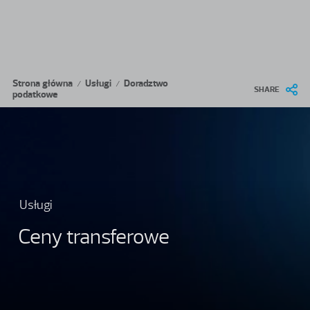
Przejdź do treści
Ścieżka nawigacyjna
Strona główna
Usługi
Doradztwo
/
/
SHARE
podatkowe
Usługi
Ceny transferowe