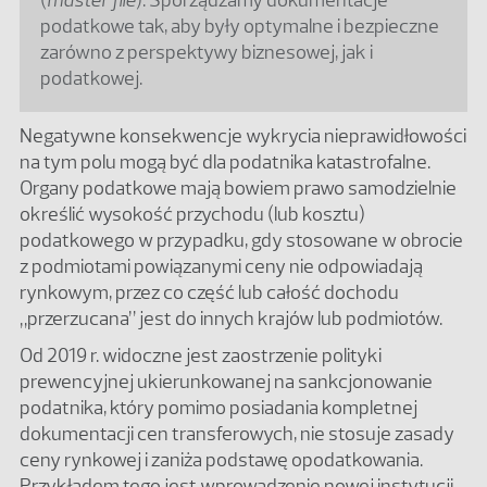
(
master file
). Sporządzamy dokumentacje
podatkowe tak, aby były optymalne i bezpieczne
zarówno z perspektywy biznesowej, jak i
podatkowej.
Negatywne konsekwencje wykrycia nieprawidłowości
na tym polu mogą być dla podatnika katastrofalne.
Organy podatkowe mają bowiem prawo samodzielnie
określić wysokość przychodu (lub kosztu)
podatkowego w przypadku, gdy stosowane w obrocie
z podmiotami powiązanymi ceny nie odpowiadają
rynkowym, przez co część lub całość dochodu
„przerzucana” jest do innych krajów lub podmiotów.
Od 2019 r. widoczne jest zaostrzenie polityki
prewencyjnej ukierunkowanej na sankcjonowanie
podatnika, który pomimo posiadania kompletnej
dokumentacji cen transferowych, nie stosuje zasady
ceny rynkowej i zaniża podstawę opodatkowania.
Przykładem tego jest wprowadzenie nowej instytucji