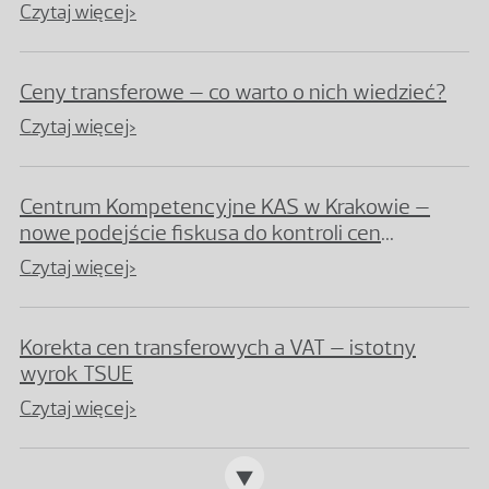
Czytaj więcej>
Ceny transferowe – co warto o nich wiedzieć?
Czytaj więcej>
Centrum Kompetencyjne KAS w Krakowie –
nowe podejście fiskusa do kontroli cen
transferowych
Czytaj więcej>
Korekta cen transferowych a VAT – istotny
wyrok TSUE
Czytaj więcej>