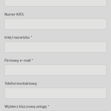
Podaj numer KRS polskiego podmiotu.
Numer KRS
Imię i nazwisko
Firmowy e-mail
Telefon kontaktowy
Wybierz kluczową usługę