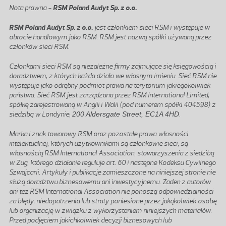
Nota prawna -
RSM Poland Audyt Sp. z o.o.
RSM Poland Audyt Sp. z o.o.
jest członkiem sieci RSM i występuje w
obrocie handlowym jako RSM. RSM jest nazwą spółki używaną przez
członków sieci RSM.
Członkami sieci RSM są niezależne firmy zajmujące się księgowością i
doradztwem, z których każda działa we własnym imieniu. Sieć RSM nie
występuje jako odrębny podmiot prawa na terytorium jakiegokolwiek
państwa. Sieć RSM jest zarządzana przez RSM International Limited,
spółkę zarejestrowaną w Anglii i Walii (pod numerem spółki 404598) z
siedzibą w Londynie,
200 Aldersgate Street, EC1A 4HD
.
Marka i znak towarowy RSM oraz pozostałe prawa własności
intelektualnej, których użytkownikami są członkowie sieci, są
własnością RSM International Association, stowarzyszenia z siedzibą
w Zug, którego działanie reguluje art. 60 i następne Kodeksu Cywilnego
Szwajcarii. Artykuły i publikacje zamieszczone na niniejszej stronie nie
służą doradztwu biznesowemu ani inwestycyjnemu. Żaden z autorów
ani też RSM International Association nie ponoszą odpowiedzialności
za błędy, niedopatrzenia lub straty poniesione przez jakąkolwiek osobę
lub organizację w związku z wykorzystaniem niniejszych materiałów.
Przed podjęciem jakichkolwiek decyzji biznesowych lub