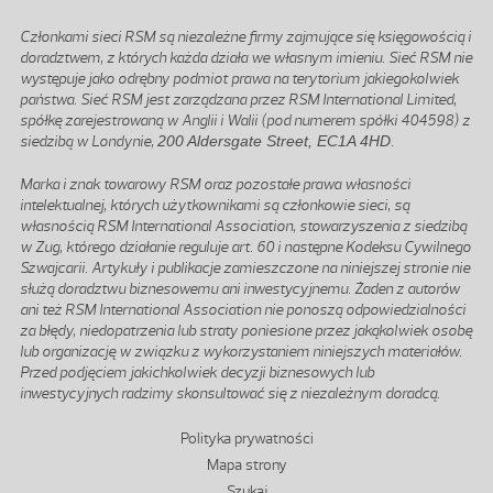
Członkami sieci RSM są niezależne firmy zajmujące się księgowością i
doradztwem, z których każda działa we własnym imieniu. Sieć RSM nie
występuje jako odrębny podmiot prawa na terytorium jakiegokolwiek
państwa. Sieć RSM jest zarządzana przez RSM International Limited,
spółkę zarejestrowaną w Anglii i Walii (pod numerem spółki 404598) z
siedzibą w Londynie,
200 Aldersgate Street, EC1A 4HD
.
Marka i znak towarowy RSM oraz pozostałe prawa własności
intelektualnej, których użytkownikami są członkowie sieci, są
własnością RSM International Association, stowarzyszenia z siedzibą
w Zug, którego działanie reguluje art. 60 i następne Kodeksu Cywilnego
Szwajcarii. Artykuły i publikacje zamieszczone na niniejszej stronie nie
służą doradztwu biznesowemu ani inwestycyjnemu. Żaden z autorów
ani też RSM International Association nie ponoszą odpowiedzialności
za błędy, niedopatrzenia lub straty poniesione przez jakąkolwiek osobę
lub organizację w związku z wykorzystaniem niniejszych materiałów.
Przed podjęciem jakichkolwiek decyzji biznesowych lub
inwestycyjnych radzimy skonsultować się z niezależnym doradcą.
Stopka
Polityka prywatności
Mapa strony
Szukaj