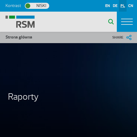
Przejdź do treści
Kontrast
NISKI
EN
DE
PL
CN
Ścieżka nawigacyjna
Strona główna
SHARE
Raporty