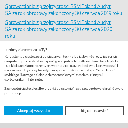
Sprawozdanie z przejrzystości RSM Poland Audyt
SA za rok obrotowy zakończony 30 czerwca 2019 roku
Sprawozdanie z przejrzystości RSM Poland Audyt
SA za rok obrotowy zakończony 30 czerwca 2020
roku
Sprawozdanie z przejrzystości RSM Poland Sp. z o.o.
Lubimy ciasteczka, a Ty?
Sp.k. za rok obrotowy zakończony 30 czerwca 2021
Korzystamy z ciasteczek i powiązanych technologii, aby móc rozwijać serwis
roku
rsmpoland.pl oraz dostosowywać go do potrzeb użytkowników, takich jak Ty.
Dzięki ciasteczkom możemy przypominać o RSM Poland tym, którzy opuścili
Sprawozdanie z przejrzystości RSM Poland Audyt Sp. z
nasz serwis. Używamy też wtyczek społecznościowych, dając Ci możliwość
o.o. za rok obrotowy zakończony 30 czerwca 2022
szybkiego i łatwego dzielenia się wartościowymi treściami z innymi
użytkownikami Internetu.
roku
Zaakceptuj ciasteczka albo przejdź do ustawień, aby szczegółowo określić swoje
Sprawozdanie z przejrzystości RSM Poland Audyt Sp. z
preferencje.
o.o. za rok obrotowy zakończony 30 czerwca 2022
roku - aktualizacja
Akceptuj wszystko
Idę do ustawień