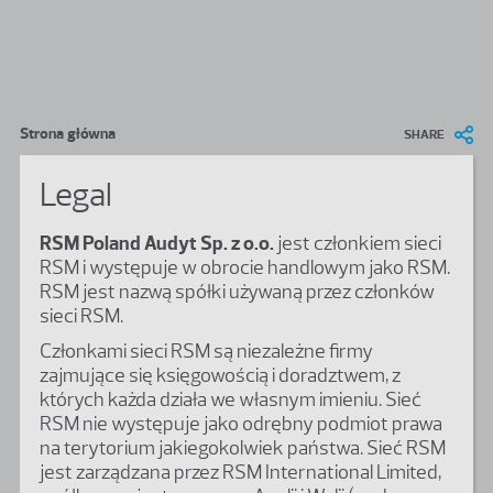
Przejdź do treści
Ścieżka nawigacyjna
Strona główna
SHARE
Legal
RSM Poland Audyt Sp. z o.o.
jest członkiem sieci
RSM i występuje w obrocie handlowym jako RSM.
RSM jest nazwą spółki używaną przez członków
sieci RSM.
Członkami sieci RSM są niezależne firmy
zajmujące się księgowością i doradztwem, z
których każda działa we własnym imieniu. Sieć
RSM nie występuje jako odrębny podmiot prawa
na terytorium jakiegokolwiek państwa. Sieć RSM
jest zarządzana przez RSM International Limited,