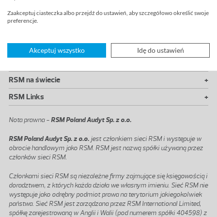
Zaakceptuj ciasteczka albo przejdź do ustawień, aby szczegółowo określić swoje
preferencje.
Znajdź nas na
Akceptuj wszystko
Idę do ustawień
+
Nasze usługi
+
RSM na świecie
+
RSM Links
Nota prawna -
RSM Poland Audyt Sp. z o.o.
RSM Poland Audyt Sp. z o.o.
jest członkiem sieci RSM i występuje w
obrocie handlowym jako RSM. RSM jest nazwą spółki używaną przez
członków sieci RSM.
Członkami sieci RSM są niezależne firmy zajmujące się księgowością i
doradztwem, z których każda działa we własnym imieniu. Sieć RSM nie
występuje jako odrębny podmiot prawa na terytorium jakiegokolwiek
państwa. Sieć RSM jest zarządzana przez RSM International Limited,
spółkę zarejestrowaną w Anglii i Walii (pod numerem spółki 404598) z