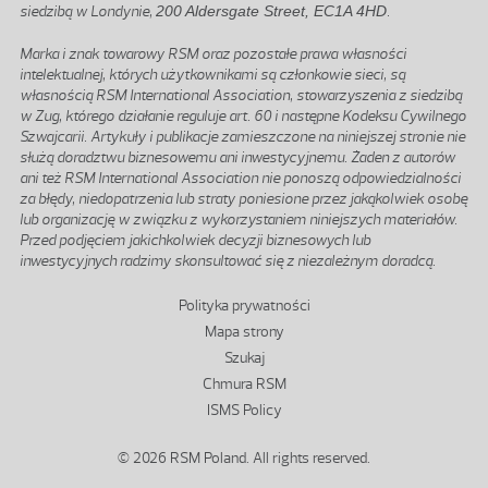
siedzibą w Londynie,
200 Aldersgate Street, EC1A 4HD
.
Marka i znak towarowy RSM oraz pozostałe prawa własności
intelektualnej, których użytkownikami są członkowie sieci, są
własnością RSM International Association, stowarzyszenia z siedzibą
w Zug, którego działanie reguluje art. 60 i następne Kodeksu Cywilnego
Szwajcarii. Artykuły i publikacje zamieszczone na niniejszej stronie nie
służą doradztwu biznesowemu ani inwestycyjnemu. Żaden z autorów
ani też RSM International Association nie ponoszą odpowiedzialności
za błędy, niedopatrzenia lub straty poniesione przez jakąkolwiek osobę
lub organizację w związku z wykorzystaniem niniejszych materiałów.
Przed podjęciem jakichkolwiek decyzji biznesowych lub
inwestycyjnych radzimy skonsultować się z niezależnym doradcą.
Stopka
Polityka prywatności
Mapa strony
Szukaj
Chmura RSM
ISMS Policy
© 2026 RSM Poland. All rights reserved.