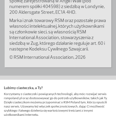
spółkę zarejestrowaną w Anglii i Walii (pod
numerem spółki 404598) z siedzibą w Londynie,
200 Aldersgate Street, EC1A 4HD.
Marka i znak towarowy RSM oraz pozostałe prawa
własności intelektualnej, których użytkownikami
są członkowie sieci, są własnością RSM
International Association, stowarzyszenia z
siedzibą w Zug, którego działanie reguluje art. 60 i
następne Kodeksu Cywilnego Szwajcarii.
© RSM International Association, 2026
Lubimy ciasteczka, a Ty?
Korzystamy z ciasteczek i powiązanych technologii, aby móc rozwijać serwis
rsmpoland.pl oraz dostosowywać go do potrzeb użytkowników, takich jak Ty.
Dzięki ciasteczkom możemy przypominać o RSM Poland tym, którzy opuścili
nasz serwis. Używamy też wtyczek społecznościowych, dając Ci możliwość
szybkiego i łatwego dzielenia się wartościowymi treściami z innymi
użytkownikami Internetu.