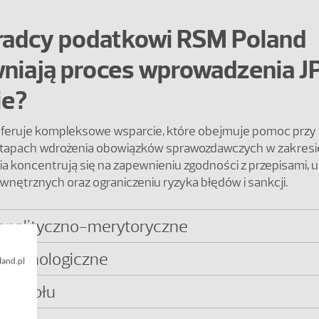
radcy podatkowi RSM Poland
niają proces wprowadzenia J
ie?
feruje kompleksowe wsparcie, które obejmuje pomoc przy
tapach wdrożenia obowiązków sprawozdawczych w zakresie
ia koncentrują się na zapewnieniu zgodności z przepisami, 
nętrznych oraz ograniczeniu ryzyka błędów i sankcji.
analityczno-merytoryczne
technologiczne
land.pl
 zespołu