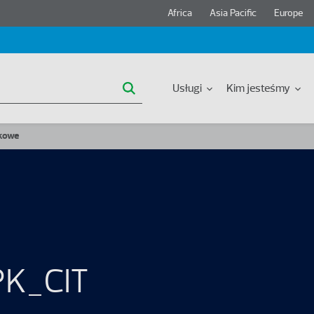
Header region menu
Africa
Asia Pacific
Europe
Główna nawigacja
Usługi
Kim jesteśmy
kowe
PK_CIT