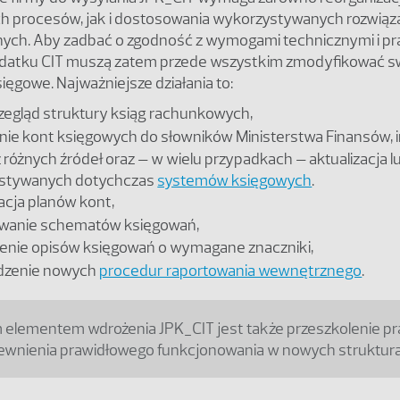
 procesów, jak i dostosowania wykorzystywanych rozwiąz
nych. Aby zadbać o zgodność z wymogami technicznymi i p
datku CIT muszą zatem przede wszystkim zmodyfikować s
ęgowe. Najważniejsze działania to:
zegląd struktury ksiąg rachunkowych,
e kont księgowych do słowników Ministerstwa Finansów, i
 różnych źródeł oraz – w wielu przypadkach – aktualizacja 
stywanych dotychczas
systemów księgowych
.
cja planów kont,
wanie schematów księgowań,
enie opisów księgowań o wymagane znaczniki,
zenie nowych
procedur raportowania wewnętrznego
.
elementem wdrożenia JPK_CIT jest także przeszkolenie p
ewnienia prawidłowego funkcjonowania w nowych struktura