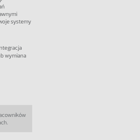
ań
rawnymi
woje systemy
ntegracja
lub wymiana
racowników
ch.