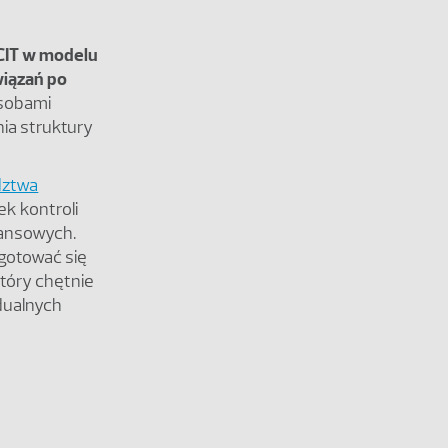
CIT w modelu
wiązań po
asobami
ia struktury
dztwa
k kontroli
nansowych.
ygotować się
tóry chętnie
dualnych