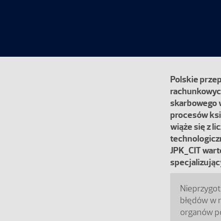
Polskie prze
rachunkowych
skarbowego w
procesów ksi
wiąże się z l
technologicz
JPK_CIT wart
specjalizują
Nieprzygot
błędów w r
organów p