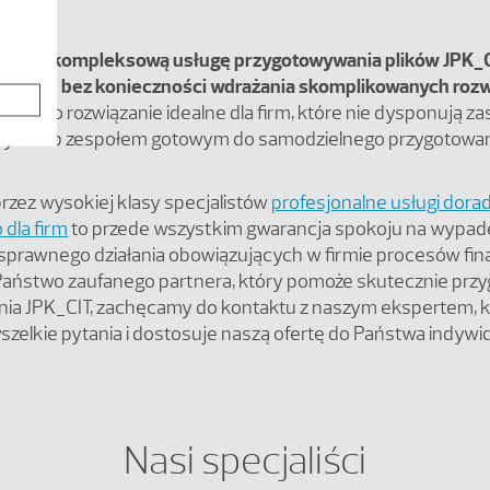
wnież kompleksową usługę przygotowywania plików JPK_
owym
– bez konieczności wdrażania skomplikowanych roz
tnika
. To rozwiązanie idealne dla firm, które nie dysponują z
nymi lub zespołem gotowym do samodzielnego przygotowan
rzez wysokiej klasy specjalistów
profesjonalne usługi dora
dla firm
to przede wszystkim gwarancja spokoju na wypade
 sprawnego działania obowiązujących w firmie procesów fi
 Państwo zaufanego partnera, który pomoże skutecznie prz
nia JPK_CIT, zachęcamy do kontaktu z naszym ekspertem, k
zelkie pytania i dostosuje naszą ofertę do Państwa indywi
Nasi specjaliści