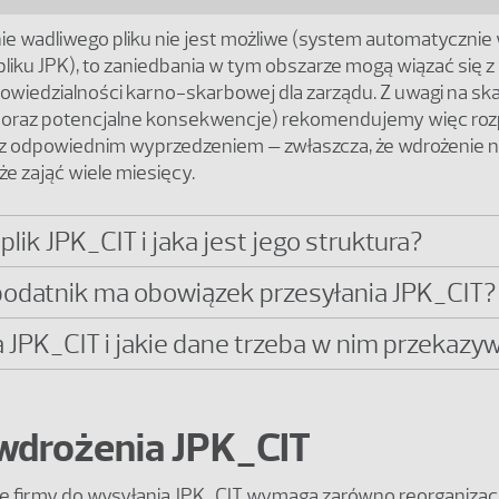
nie wadliwego pliku nie jest możliwe (system automatycznie
liku JPK), to zaniedbania w tym obszarze mogą wiązać się 
wiedzialności karno-skarbowej dla zarządu. Z uwagi na ska
oraz potencjalne konsekwencje) rekomendujemy więc roz
z odpowiednim wyprzedzeniem – zwłaszcza, że wdrożenie
e zająć wiele miesięcy.
plik JPK_CIT i jaka jest jego struktura?
podatnik ma obowiązek przesyłania JPK_CIT?
a JPK_CIT i jakie dane trzeba w nim przekazy
wdrożenia JPK_CIT
e firmy do wysyłania JPK_CIT wymaga zarówno reorganizacj