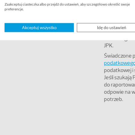
Zaakceptuj ciasteczka albo przejdź do ustawień, aby szczegółowo określić swoje
preferencje.
Oferujemy ró
outsourcing
Akceptuj wszystko
Idę do ustawień
stronie poda
technologicz
JPK.
Świadczone p
podatkowego 
podatkowej i
Jeśli szukają
do raportowa
odpowie na ws
potrzeb.