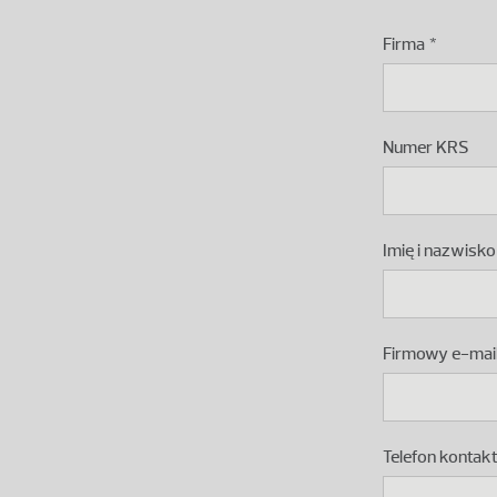
Firma
Podaj numer KR
Numer KRS
Imię i nazwisko
Firmowy e-mai
Telefon kontak