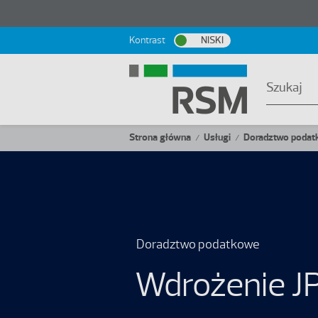
Przejdź do treści
Kontrast
NISKI
Ścieżka nawigacyjna
Strona główna
Usługi
Doradztwo podat
/
/
Doradztwo podatkowe
Wdrożenie J