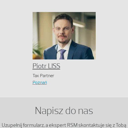
Piotr LISS
Tax Partner
Poznań
Napisz do nas
Uzupełnij formularz, a ekspert RSM skontaktuje się z Tobą