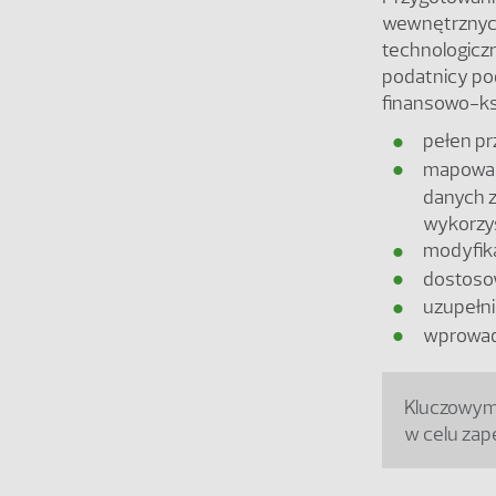
wewnętrznych
technologicz
podatnicy po
finansowo-ksi
pełen pr
mapowani
danych z
wykorzy
modyfika
dostoso
uzupełni
wprowad
Kluczowym 
w celu zap