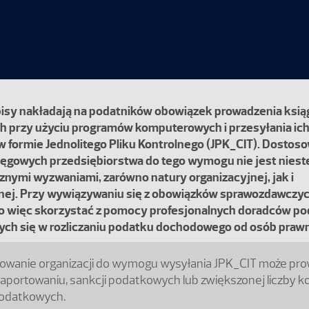
pisy nakładają na podatników obowiązek prowadzenia ksią
 przy użyciu programów komputerowych i przesyłania ich
 formie Jednolitego Pliku Kontrolnego (JPK_CIT). Dostos
ęgowych przedsiębiorstwa do tego wymogu nie jest nieste
icznymi wyzwaniami, zarówno natury organizacyjnej, jak i
nej. Przy wywiązywaniu się z obowiązków sprawozdawczyc
o więc skorzystać z pomocy profesjonalnych doradców p
cych się w rozliczaniu podatku dochodowego od osób praw
owanie organizacji do wymogu wysyłania JPK_CIT może pro
aportowaniu, sankcji podatkowych lub zwiększonej liczby ko
odatkowych.