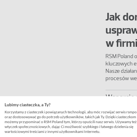
Jak do
uspraw
w firm
RSM Poland o
kluczowych e
Nasze działan
procesów wew
Wsparcie 
Lubimy ciasteczka, a Ty?
Wsparcie 
Korzystamy z ciasteczek i powiązanych technologii, aby móc rozwijać serwis rsmpo
oraz dostosowywać go do potrzeb użytkowników, takich jak Ty. Dzięki ciasteczkom
możemy przypominać o RSM Poland tym, którzy opuścili nasz serwis. Używamy też
Szkolenie
wtyczek społecznościowych, dając Ci możliwość szybkiego i łatwego dzielenia się
wartościowymi treściami z innymi użytkownikami Internetu.