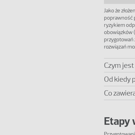
Jako że złoże
poprawność p
ryzykiem odpo
obowiązków (
przygotowań 
rozwiązań moż
Czym jest 
Od kiedy 
Co zawier
Etapy 
Przygotowani