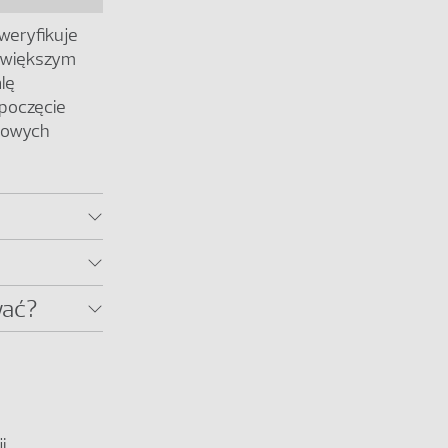
 weryfikuje
z większym
lę
poczęcie
 nowych
wać?
i