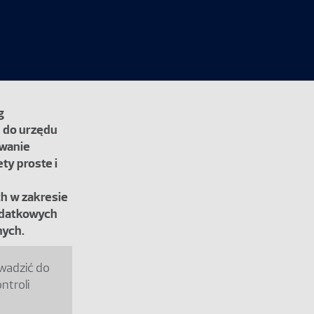
g
 do urzędu
owanie
ty proste i
h w zakresie
odatkowych
nych.
wadzić do
ntroli