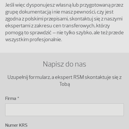
Jeśli więc dysponujesz własną lub przygotowaną przez
grupę dokumentacją i nie masz pewności, czy jest
zgodna z polskimi przepisami, skontaktuj się z naszymi
ekspertami z zakresu cen transferowych, którzy
pomogą to sprawdzić – nie tylko szybko, ale też przede
wszystkim profesjonalnie.
Napisz do nas
Uzupełnij formularz, a ekspert RSM skontaktuje się z
Tobą
Firma
Podaj numer KRS polskiego podmiotu.
Numer KRS