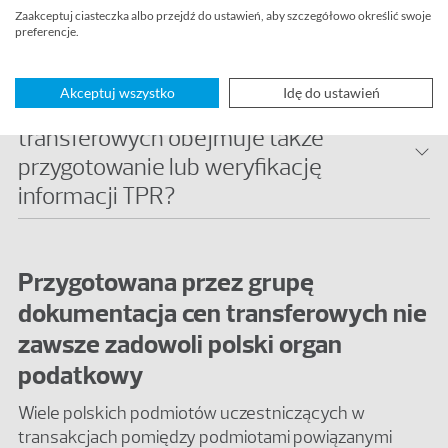
Czym weryfikacja dokumentacji cen
Zaakceptuj ciasteczka albo przejdź do ustawień, aby szczegółowo określić swoje
transferowych różni się od audytu cen
preferencje.
transferowych?
Akceptuj wszystko
Idę do ustawień
Czy weryfikacja dokumentacji cen
transferowych obejmuje także
przygotowanie lub weryfikację
informacji TPR?
Przygotowana przez grupę
dokumentacja cen transferowych nie
zawsze zadowoli polski organ
podatkowy
Wiele polskich podmiotów uczestniczących w
transakcjach pomiędzy podmiotami powiązanymi