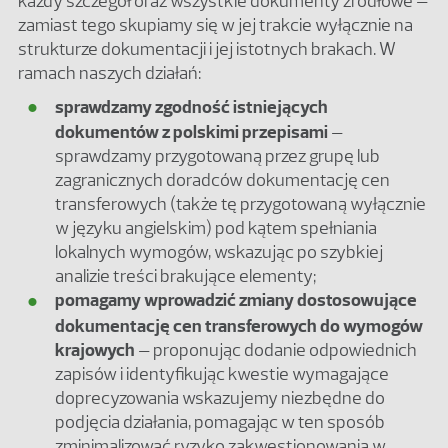
każdy szczegół oraz wszystkie dokumenty źródłowe –
zamiast tego skupiamy się w jej trakcie wyłącznie na
strukturze dokumentacji i jej istotnych brakach. W
ramach naszych działań:
sprawdzamy zgodność istniejących
dokumentów z polskimi przepisami
–
sprawdzamy przygotowaną przez grupę lub
zagranicznych doradców dokumentację cen
transferowych (także tę przygotowaną wyłącznie
w języku angielskim) pod kątem spełniania
lokalnych wymogów, wskazując po szybkiej
analizie treści brakujące elementy;
pomagamy wprowadzić zmiany dostosowujące
dokumentację cen transferowych do wymogów
krajowych
– proponując dodanie odpowiednich
zapisów i identyfikując kwestie wymagające
doprecyzowania wskazujemy niezbędne do
podjęcia działania, pomagając w ten sposób
zminimalizować ryzyko zakwestionowania w