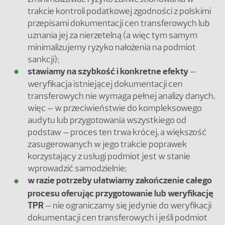
trakcie kontroli podatkowej zgodności z polskimi
przepisami dokumentacji cen transferowych lub
uznania jej za nierzetelną (a więc tym samym
minimalizujemy ryzyko nałożenia na podmiot
sankcji);
stawiamy na szybkość i konkretne efekty
–
weryfikacja istniejącej dokumentacji cen
transferowych nie wymaga pełnej analizy danych,
więc – w przeciwieństwie do kompleksowego
audytu lub przygotowania wszystkiego od
podstaw – proces ten trwa krócej, a większość
zasugerowanych w jego trakcie poprawek
korzystający z usługi podmiot jest w stanie
wprowadzić samodzielnie;
w razie potrzeby ułatwiamy zakończenie całego
procesu oferując przygotowanie lub weryfikację
TPR
– nie ograniczamy się jedynie do weryfikacji
dokumentacji cen transferowych i jeśli podmiot