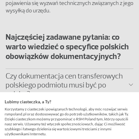
pojawienia się wyzwań technicznych związanych z jego
wysyłką do urzędu.
Najczęściej zadawane pytania: co
warto wiedzieć o specyfice polskich
obowiązków dokumentacyjnych?
Czy dokumentacja cen transferowych
polskiego podmiotu musi być po
polsku?
Lubimy ciasteczka, a Ty?
Czy dokumentacja TP przygotowana
Korzystamy z ciasteczek i powiązanych technologii, aby móc rozwijać serwis
rsmpoland.pl oraz dostosowywać go do potrzeb użytkowników, takich jak Ty.
zgodnie z wytycznymi OECD będzie
Dzięki ciasteczkom możemy przypominać o RSM Poland tym, którzy opuścili
spełniać wszystkie polskie przepisy?
nasz serwis. Używamy też wtyczek społecznościowych, dając Ci możliwość
szybkiego i łatwego dzielenia się wartościowymi treściami z innymi
użytkownikami Internetu.