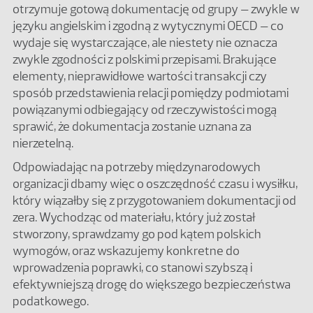
otrzymuje gotową dokumentację od grupy – zwykle w
języku angielskim i zgodną z wytycznymi OECD – co
wydaje się wystarczające, ale niestety nie oznacza
zwykle zgodności z polskimi przepisami. Brakujące
elementy, nieprawidłowe wartości transakcji czy
sposób przedstawienia relacji pomiędzy podmiotami
powiązanymi odbiegający od rzeczywistości mogą
sprawić, że dokumentacja zostanie uznana za
nierzetelną.
Odpowiadając na potrzeby międzynarodowych
organizacji dbamy więc o oszczędność czasu i wysiłku,
który wiązałby się z przygotowaniem dokumentacji od
zera. Wychodząc od materiału, który już został
stworzony, sprawdzamy go pod kątem polskich
wymogów, oraz wskazujemy konkretne do
wprowadzenia poprawki, co stanowi szybszą i
efektywniejszą drogę do większego bezpieczeństwa
podatkowego.