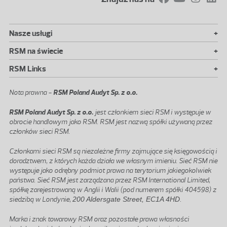
+
Nasze usługi
+
RSM na świecie
+
RSM Links
Nota prawna -
RSM Poland Audyt Sp. z o.o.
RSM Poland Audyt Sp. z o.o.
jest członkiem sieci RSM i występuje w
obrocie handlowym jako RSM. RSM jest nazwą spółki używaną przez
członków sieci RSM.
Członkami sieci RSM są niezależne firmy zajmujące się księgowością i
doradztwem, z których każda działa we własnym imieniu. Sieć RSM nie
występuje jako odrębny podmiot prawa na terytorium jakiegokolwiek
państwa. Sieć RSM jest zarządzana przez RSM International Limited,
spółkę zarejestrowaną w Anglii i Walii (pod numerem spółki 404598) z
siedzibą w Londynie,
200 Aldersgate Street, EC1A 4HD
.
Marka i znak towarowy RSM oraz pozostałe prawa własności