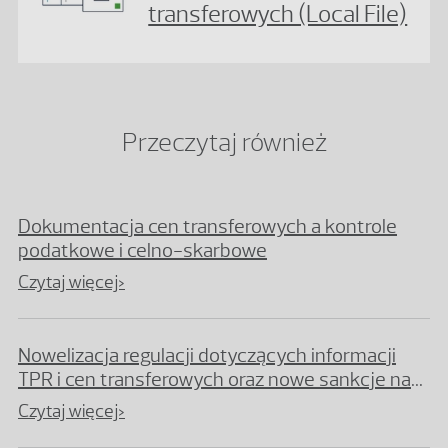
transferowych (Local File)
Przeczytaj również
Dokumentacja cen transferowych a kontrole
podatkowe i celno-skarbowe
Czytaj więcej>
Nowelizacja regulacji dotyczących informacji
TPR i cen transferowych oraz nowe sankcje na
gruncie Kodeksu karnego skarbowego
Czytaj więcej>