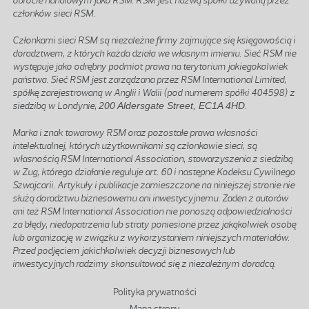
obrocie handlowym jako RSM. RSM jest nazwą spółki używaną przez
członków sieci RSM.
Członkami sieci RSM są niezależne firmy zajmujące się księgowością i
doradztwem, z których każda działa we własnym imieniu. Sieć RSM nie
występuje jako odrębny podmiot prawa na terytorium jakiegokolwiek
państwa. Sieć RSM jest zarządzana przez RSM International Limited,
spółkę zarejestrowaną w Anglii i Walii (pod numerem spółki 404598) z
siedzibą w Londynie,
200 Aldersgate Street, EC1A 4HD
.
Marka i znak towarowy RSM oraz pozostałe prawa własności
intelektualnej, których użytkownikami są członkowie sieci, są
własnością RSM International Association, stowarzyszenia z siedzibą
w Zug, którego działanie reguluje art. 60 i następne Kodeksu Cywilnego
Szwajcarii. Artykuły i publikacje zamieszczone na niniejszej stronie nie
służą doradztwu biznesowemu ani inwestycyjnemu. Żaden z autorów
ani też RSM International Association nie ponoszą odpowiedzialności
za błędy, niedopatrzenia lub straty poniesione przez jakąkolwiek osobę
lub organizację w związku z wykorzystaniem niniejszych materiałów.
Przed podjęciem jakichkolwiek decyzji biznesowych lub
inwestycyjnych radzimy skonsultować się z niezależnym doradcą.
Stopka
Polityka prywatności
Mapa strony