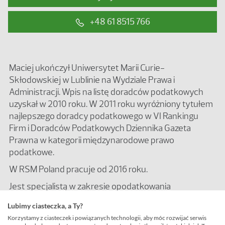
+48 61 8515 766
Maciej ukończył Uniwersytet Marii Curie-
Skłodowskiej w Lublinie na Wydziale Prawa i
Administracji. Wpis na listę doradców podatkowych
uzyskał w 2010 roku. W 2011 roku wyróżniony tytułem
najlepszego doradcy podatkowego w VI Rankingu
Firm i Doradców Podatkowych Dziennika Gazeta
Prawna w kategorii międzynarodowe prawo
podatkowe.
W RSM Poland pracuje od 2016 roku.
Jest specjalistą w zakresie opodatkowania
przedsiębiorstw z branży FMCG, budowlanej i
Lubimy ciasteczka, a Ty?
deweloperskiej. Jego głównym obszarem
Korzystamy z ciasteczek i powiązanych technologii, aby móc rozwijać serwis
zainteresowań jest podatek od towarów i usług ze