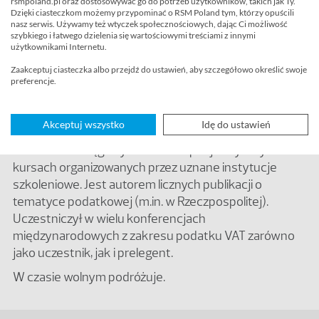
rsmpoland.pl oraz dostosowywać go do potrzeb użytkowników, takich jak Ty.
szczególnym uwzględnieniem transakcji
Dzięki ciasteczkom możemy przypominać o RSM Poland tym, którzy opuścili
nasz serwis. Używamy też wtyczek społecznościowych, dając Ci możliwość
międzynarodowych. Doradza w zakresie planowania
szybkiego i łatwego dzielenia się wartościowymi treściami z innymi
podatkowego, przekształceń spółek oraz
użytkownikami Internetu.
sprawozdawczości podatkowej procesów w
Zaakceptuj ciasteczka albo przejdź do ustawień, aby szczegółowo określić swoje
przedsiębiorstwach. Prowadzi także audyty
preferencje.
podatkowe oraz due diligence. Jako praktyk swoją
wiedzą i doświadczeniem z zakresu podatków dzieli
Akceptuj wszystko
Idę do ustawień
się m.in. w trakcie szkoleń dla zarządów i służb
finansowo-księgowych oraz na specjalistycznych
kursach organizowanych przez uznane instytucje
szkoleniowe. Jest autorem licznych publikacji o
tematyce podatkowej (m.in. w Rzeczpospolitej).
Uczestniczył w wielu konferencjach
międzynarodowych z zakresu podatku VAT zarówno
jako uczestnik, jak i prelegent.
W czasie wolnym podróżuje.