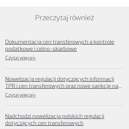
Przeczytaj również
Dokumentacja cen transferowych a kontrole
podatkowe i celno-skarbowe
Czytaj więcej>
Nowelizacja regulacji dotyczących informacji
TPR i cen transferowych oraz nowe sankcje na
gruncie Kodeksu karnego skarbowego
Czytaj więcej>
Nadchodzi nowelizacja polskich regulacji
dotyczących cen transferowych