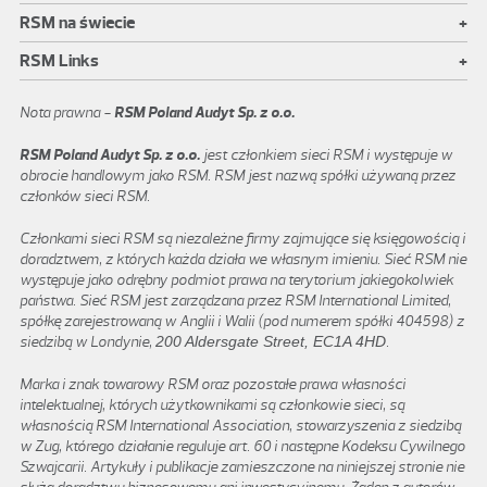
+
RSM na świecie
+
RSM Links
Nota prawna -
RSM Poland Audyt Sp. z o.o.
RSM Poland Audyt Sp. z o.o.
jest członkiem sieci RSM i występuje w
obrocie handlowym jako RSM. RSM jest nazwą spółki używaną przez
członków sieci RSM.
Członkami sieci RSM są niezależne firmy zajmujące się księgowością i
doradztwem, z których każda działa we własnym imieniu. Sieć RSM nie
występuje jako odrębny podmiot prawa na terytorium jakiegokolwiek
państwa. Sieć RSM jest zarządzana przez RSM International Limited,
spółkę zarejestrowaną w Anglii i Walii (pod numerem spółki 404598) z
siedzibą w Londynie,
200 Aldersgate Street, EC1A 4HD
.
Marka i znak towarowy RSM oraz pozostałe prawa własności
intelektualnej, których użytkownikami są członkowie sieci, są
własnością RSM International Association, stowarzyszenia z siedzibą
w Zug, którego działanie reguluje art. 60 i następne Kodeksu Cywilnego
Szwajcarii. Artykuły i publikacje zamieszczone na niniejszej stronie nie