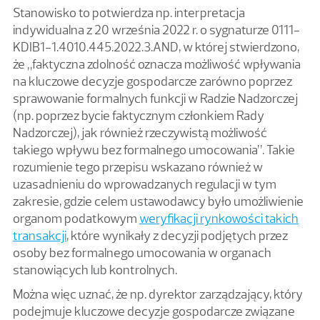
Stanowisko to potwierdza np. interpretacja
indywidualna z 20 września 2022 r. o sygnaturze 0111-
KDIB1-1.4010.445.2022.3.AND, w której stwierdzono,
że „faktyczna zdolność oznacza możliwość wpływania
na kluczowe decyzje gospodarcze zarówno poprzez
sprawowanie formalnych funkcji w Radzie Nadzorczej
(np. poprzez bycie faktycznym członkiem Rady
Nadzorczej), jak również rzeczywistą możliwość
takiego wpływu bez formalnego umocowania”. Takie
rozumienie tego przepisu wskazano również w
uzasadnieniu do wprowadzanych regulacji w tym
zakresie, gdzie celem ustawodawcy było umożliwienie
organom podatkowym
weryfikacji rynkowości takich
transakcji
, które wynikały z decyzji podjętych przez
osoby bez formalnego umocowania w organach
stanowiących lub kontrolnych.
Można więc uznać, że np. dyrektor zarządzający, który
podejmuje kluczowe decyzje gospodarcze związane