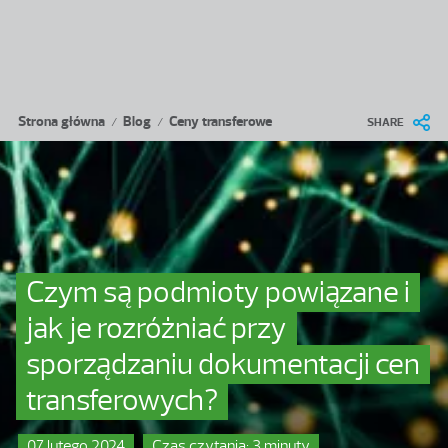
Przejdź do treści
Ścieżka nawigacyjna
Strona główna
Blog
Ceny transferowe
/
/
SHARE
Czym są podmioty powiązane i
jak je rozróżniać przy
sporządzaniu dokumentacji cen
transferowych?
07 lutego 2024
Czas czytania: 3 minuty