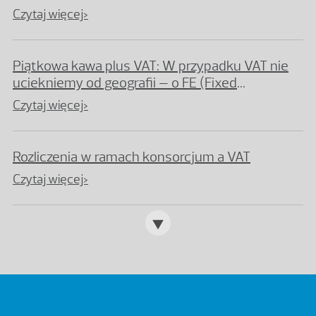
może pomóc wielu podatnikom
Czytaj więcej>
Piątkowa kawa plus VAT: W przypadku VAT nie
uciekniemy od geografii – o FE (Fixed
Establishment) słów kilka
Czytaj więcej>
Rozliczenia w ramach konsorcjum a VAT
Czytaj więcej>