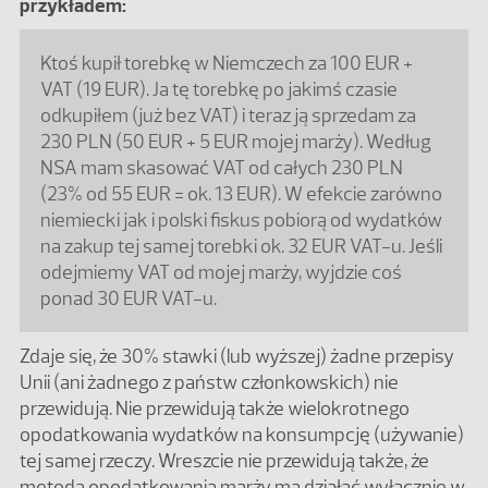
przykładem:
Ktoś kupił torebkę w Niemczech za 100 EUR +
VAT (19 EUR). Ja tę torebkę po jakimś czasie
odkupiłem (już bez VAT) i teraz ją sprzedam za
230 PLN (50 EUR + 5 EUR mojej marży). Według
NSA mam skasować VAT od całych 230 PLN
(23% od 55 EUR = ok. 13 EUR). W efekcie zarówno
niemiecki jak i polski fiskus pobiorą od wydatków
na zakup tej samej torebki ok. 32 EUR VAT-u. Jeśli
odejmiemy VAT od mojej marży, wyjdzie coś
ponad 30 EUR VAT-u.
Zdaje się, że 30% stawki (lub wyższej) żadne przepisy
Unii (ani żadnego z państw członkowskich) nie
przewidują. Nie przewidują także wielokrotnego
opodatkowania wydatków na konsumpcję (używanie)
tej samej rzeczy. Wreszcie nie przewidują także, że
metoda opodatkowania marży ma działać wyłącznie w