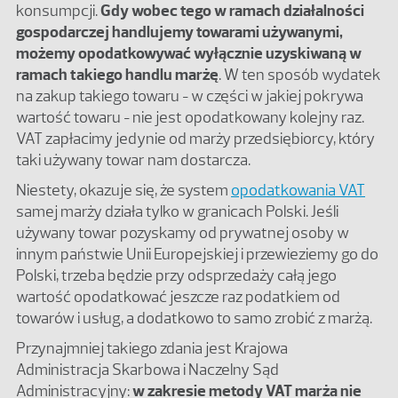
konsumpcji.
Gdy wobec tego w ramach działalności
gospodarczej handlujemy towarami używanymi,
możemy opodatkowywać wyłącznie uzyskiwaną w
ramach takiego handlu marżę
. W ten sposób wydatek
na zakup takiego towaru
w części w jakiej pokrywa
–
wartość towaru
nie jest opodatkowany kolejny raz.
–
VAT zapłacimy jedynie od marży przedsiębiorcy, który
taki używany towar nam dostarcza.
Niestety, okazuje się, że system
opodatkowania VAT
samej marży działa tylko w granicach Polski. Jeśli
używany towar pozyskamy od prywatnej osoby w
innym państwie Unii Europejskiej i przewieziemy go do
Polski, trzeba będzie przy odsprzedaży całą jego
wartość opodatkować jeszcze raz podatkiem od
towarów i usług, a dodatkowo to samo zrobić z marżą.
Przynajmniej takiego zdania jest Krajowa
Administracja Skarbowa i Naczelny Sąd
Administracyjny:
w zakresie metody VAT marża nie