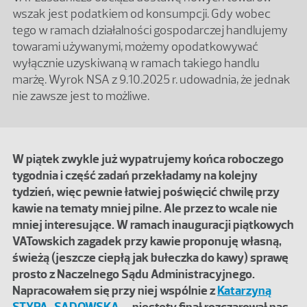
wszak jest podatkiem od konsumpcji. Gdy wobec
tego w ramach działalności gospodarczej handlujemy
towarami używanymi, możemy opodatkowywać
wyłącznie uzyskiwaną w ramach takiego handlu
marżę. Wyrok NSA z 9.10.2025 r. udowadnia, że jednak
nie zawsze jest to możliwe.
W piątek zwykle już wypatrujemy końca roboczego
tygodnia i część zadań przekładamy na kolejny
tydzień, więc pewnie łatwiej poświęcić chwilę przy
kawie na tematy mniej pilne. Ale przez to wcale nie
mniej interesujące. W ramach inauguracji piątkowych
VATowskich zagadek przy kawie proponuję własną,
świeżą (jeszcze ciepłą jak bułeczka do kawy) sprawę
prosto z Naczelnego Sądu Administracyjnego.
Napracowałem się przy niej wspólnie z
Katarzyną
STYPĄ-SADOWSKĄ
– niestety finał rozczarował nas