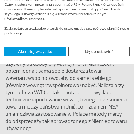
wydatki na ich konsumpcję w państwie
Dzięki ciasteczkom możemy przypominać o RSM Poland tym, którzy opuścili
nasz serwis. Używamy też wtyczek społecznościowych, dając Ci możliwość
faktycznej konsumpcji.
szybkiego i łatwego dzielenia się wartościowymi treściami z innymi
użytkownikami Internetu.
Tymczasem
NSA twierdzi, że takie techniczne WDT i
Zaakceptuj ciasteczka albo przejdź do ustawień, aby szczegółowo określić swoje
preferencje.
WNT jest przedziwnym podatkowym szpagatem
:
podmiot sam sobie sprzedaje towar w Niemczech,
żeby kupić go w Polsce (oczywiście od siebie). Czyli,
Akceptuj wszystko
Idę do ustawień
według NSA, niemiecka spółka najpierw nabywa towar
używany od osoby prywatnej (np. w Niemczech),
potem jednak sama sobie dostarcza towar
wewnątrzwspólnotowo, aby od samej siebie go
(również wewnątrzwspólnotowo) nabyć. Nalicza przy
tym i odlicza VAT (bo tak – nota bene – wygląda
techniczne raportowanie wewnętrznego przesunięcia
towaru między państwami Unii), co – zdaniem NSA –
uniemożliwia zastosowanie w Polsce metody marży
do odsprzedaży tak sprowadzonego z Niemiec towaru
używanego.