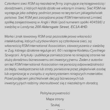
Członkami sieci RSM są niezależne firmy zajmujące się księgowością i
doradztwem, z których każda działa we własnym imieniu. Sieć RSM nie
występuje jako odrębny podmiot prawa na terytorium jakiegokolwiek
państwa. Sieć RSM jest zarządzana przez RSM International Limited,
spółkę zarejestrowaną w Anglii i Walii (pod numerem spółki 404598) z
siedzibą w Londynie,
200 Aldersgate Street, EC1A 4HD
.
Marka i znak towarowy RSM oraz pozostałe prawa własności
intelektualnej, których użytkownikami są członkowie sieci, są
własnością RSM International Association, stowarzyszenia z siedzibą
w Zug, którego działanie reguluje art. 60 i następne Kodeksu Cywilnego
Szwajcarii. Artykuły i publikacje zamieszczone na niniejszej stronie nie
służą doradztwu biznesowemu ani inwestycyjnemu. Żaden z autorów
ani też RSM International Association nie ponoszą odpowiedzialności
za błędy, niedopatrzenia lub straty poniesione przez jakąkolwiek osobę
lub organizację w związku z wykorzystaniem niniejszych materiałów.
Przed podjęciem jakichkolwiek decyzji biznesowych lub
inwestycyjnych radzimy skonsultować się z niezależnym doradcą.
Stopka
Polityka prywatności
Mapa strony
Szukaj