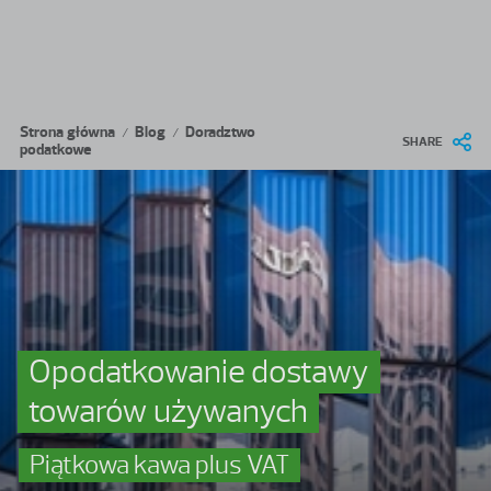
Przejdź do treści
Ścieżka nawigacyjna
Strona główna
Blog
Doradztwo
/
/
SHARE
podatkowe
Opodatkowanie dostawy
towarów używanych
Piątkowa kawa plus VAT