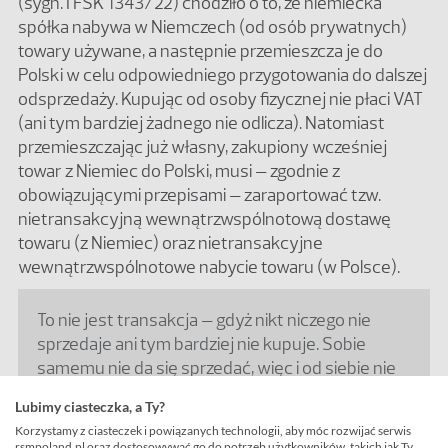
(sygn. I FSK 1343/22) chodziło o to, że niemiecka
spółka nabywa w Niemczech (od osób prywatnych)
towary używane, a następnie przemieszcza je do
Polski w celu odpowiedniego przygotowania do dalszej
odsprzedaży. Kupując od osoby fizycznej nie płaci VAT
(ani tym bardziej żadnego nie odlicza). Natomiast
przemieszczając już własny, zakupiony wcześniej
towar z Niemiec do Polski, musi – zgodnie z
obowiązującymi przepisami – zaraportować tzw.
nietransakcyjną wewnątrzwspólnotową dostawę
towaru (z Niemiec) oraz nietransakcyjne
wewnątrzwspólnotowe nabycie towaru (w Polsce).
To nie jest transakcja – gdyż nikt niczego nie
sprzedaje ani tym bardziej nie kupuje. Sobie
samemu nie da się sprzedać, więc i od siebie nie
da się kupić. Takie nietransakcyjne WDT i WNT
Lubimy ciasteczka, a Ty?
raportuje się wyłącznie po to, aby śledzić ruch
Korzystamy z ciasteczek i powiązanych technologii, aby móc rozwijać serwis
towarów po Unii i prawidłowo opodatkować
rsmpoland.pl oraz dostosowywać go do potrzeb użytkowników, takich jak Ty.