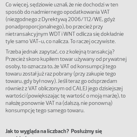
Co więcej, sędziowie uznali, że nie dochodzi w ten
sposób do nadmiernego opodatkowania VAT
(niezgodnego z Dyrektywą 2006/112/WE, gdyż
ponadproporcjonalnego), bo przecież przy
nietransakcyjnym WDT i WNT odlicza się dokładnie
tyle samo VAT-u, co nalicza. To raczej oczywiste.
Trzeba jednak zapytać, co z kolejną transakcją?
Przecież skoro kupiłem towar używany od prywatnej
osoby, to oznacza to, że VAT od konsumpcji tego
towaru został już raz pobrany (przy zakupie tego
towaru, gdy był nowy). Jeśli teraz go odsprzedam
również z VAT obliczonym od CAŁEJ jego dzisiejszej
wartości (powiększając tę wartość o moją marżę), to
nałożę ponownie VAT na (dalszą, nie ponowną)
konsumpcję tego samego towaru.
Jak to wygląda na liczbach? Posłużmy się