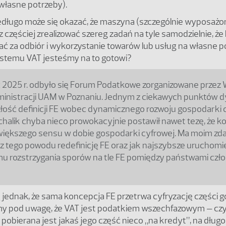
 własne potrzeby).
edługo może się okazać, że maszyna (szczególnie wyposażon
z częściej zrealizować szereg zadań na tyle samodzielnie, że
ć za odbiór i wykorzystanie towarów lub usług na własne p
ystemu VAT jesteśmy na to gotowi?
 2025 r. odbyło się Forum Podatkowe zorganizowane przez 
ministracji UAM w Poznaniu. Jednym z ciekawych punktów d
złość definicji FE wobec dynamicznego rozwoju gospodarki c
halik chyba nieco prowokacyjnie postawił nawet tezę, że k
większego sensu w dobie gospodarki cyfrowej. Ma moim zda
 z tego powodu redefinicję FE oraz jak najszybsze uruchomi
 rozstrzygania sporów na tle FE pomiędzy państwami czł
 jednak, że sama koncepcja FE przetrwa cyfryzację części g
my pod uwagę, że VAT jest podatkiem wszechfazowym – czy
 pobierana jest jakaś jego część nieco „na kredyt”, na dług