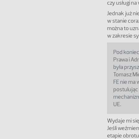
czy usługi na
Jednak już ni
w stanie cora
można to uzna
w zakresie s
Pod koniec
Prawa i Ad
była przys
Tomasz Mic
FE nie ma 
postulując
mechanizmu
UE.
Wydaje mi się
Jeśli weźmie
etapie obrotu