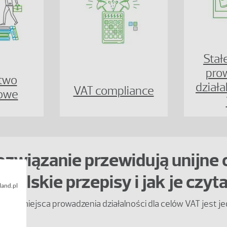
Stał
pro
two
działa
VAT compliance
owe
rozwiązanie przewidują unijne 
 polskie przepisy i jak je czy
land.pl
łego miejsca prowadzenia działalności dla celów VAT jest je