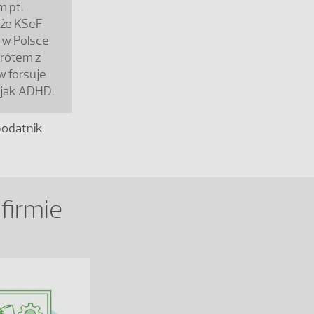
m pt.
, że KSeF
i w Polsce
rótem z
w forsuje
 jak ADHD.
podatnik
firmie