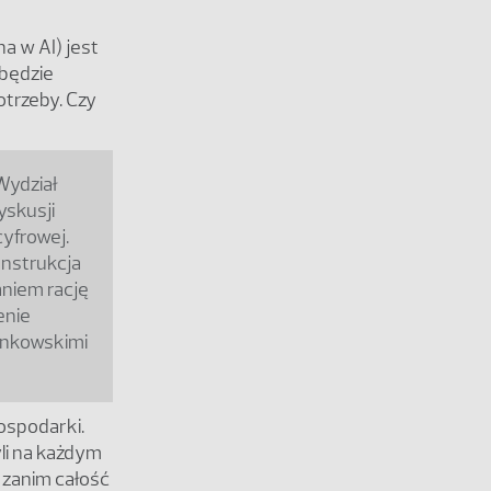
a w AI) jest
 będzie
otrzeby. Czy
Wydział
yskusji
yfrowej.
onstrukcja
niem rację
enie
onkowskimi
ospodarki.
li na każdym
o zanim całość