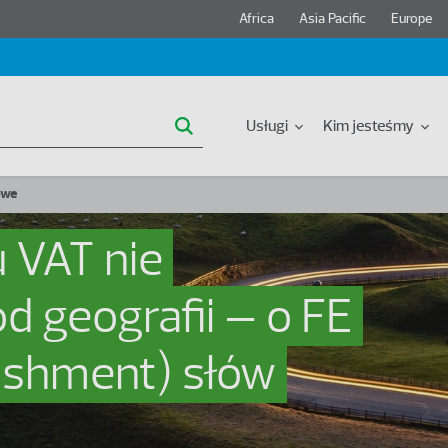
Header region menu
Africa
Asia Pacific
Europe
Główna nawigacja
Usługi
Kim jesteśmy
owe
 VAT nie
d geografii – o FE
lishment) słów