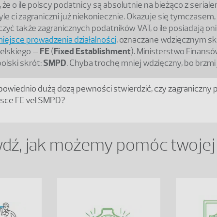
że o ile polscy podatnicy są absolutnie na bieżąco z seriale
yle ci zagraniczni już niekoniecznie. Okazuje się tymczasem
zyć także zagranicznych podatników VAT, o ile posiadają on
miejsce prowadzenia działalności
, oznaczane wdzięcznym sk
ielskiego –
FE
(
Fixed Establishment
). Ministerstwo Finansó
olski skrót:
SMPD
. Chyba trochę mniej wdzięczny, bo brzmi
dpowiednio dużą dozą pewności stwierdzić, czy zagraniczny 
lsce FE vel SMPD?
dź, jak możemy pomóc twojej 