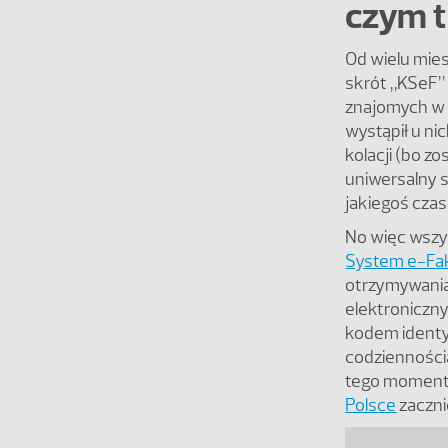
czym 
Od wielu mi
skrót „KSeF”
znajomych w 
wystąpił u ni
kolacji (bo zo
uniwersalny s
jakiegoś czas
No więc wszys
System e-Fa
otrzymywania 
elektroniczny
kodem identyf
codziennością
tego moment
Polsce
zaczni