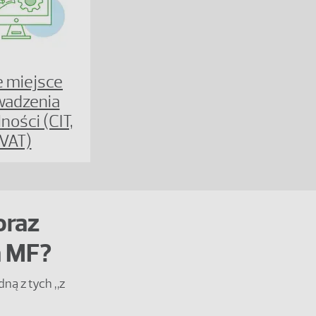
e miejsce
wadzenia
lności (CIT,
VAT)
oraz
ta MF?
dną z tych „z