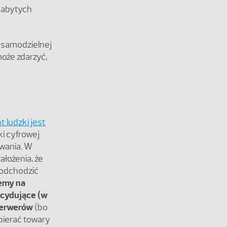
 nabytych
do samodzielnej
może zdarzyć,
t ludzki jest
ki cyfrowej
owania. W
łożenia, że
podchodzić
emy na
decydujące (w
 serwerów
(bo
bierać towary