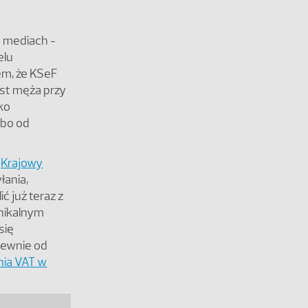
u mediach
–
elu
em, że KSeF
ast męża przy
ako
(bo od
i
Krajowy
łania,
ć już teraz z
unikalnym
się
 pewnie od
ania VAT w