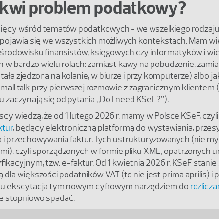
tkwi problem podatkowy?
esięcy wśród tematów podatkowych
we wszelkiego rodzaj
–
 pojawia się we wszystkich możliwych kontekstach. Mam wi
środowisku finansistów, księgowych czy informatyków i wi
ch w bardzo wielu rolach: zamiast kawy na pobudzenie, zami
stała zjedzona na kolanie, w biurze i przy komputerze) albo j
mall talk przy pierwszej rozmowie z zagranicznym klientem 
u zaczynają się od pytania „Do I need KSeF?”).
cy wiedzą, że od 1 lutego 2026 r. mamy w Polsce KSeF, czyl
ktur
, będący elektroniczną platformą do wystawiania, przesy
i przechowywania faktur. Tych ustrukturyzowanych (nie myli
mi), czyli sporządzonych w formie pliku XML, opatrzonych 
ikacyjnym, tzw. e-faktur. Od 1 kwietnia 2026 r. KSeF stanie 
 dla większości podatników VAT (to nie jest prima aprilis) i
u ekscytacja tym nowym cyfrowym narzędziem do
rozlicz
e stopniowo spadać.