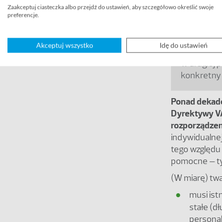
Zaakceptuj ciasteczka albo przejdź do ustawień, aby szczegółowo określić swoje
Potrzebę w
preferencje.
siedzibę w
prowadzi c
Akceptuj wszystko
Idę do ustawień
państwie c
w drugiej 
konkretny 
Ponad dekadę
Dyrektywy VA
rozporządzen
indywidualnej 
tego względu
pomocne – ty
(W miarę) twa
musi ist
stałe (d
personal