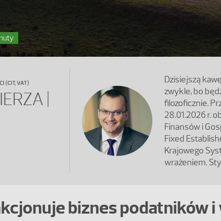
inuty
Dzisiejszą kaw
(CIT, VAT)
zwykle, bo będz
ERZA |
filozoficznie. 
28.01.2026 r. 
Finansów i Gos
Fixed Establis
Krajowego Syst
wrażeniem. Styl
nkcjonuje biznes podatników i