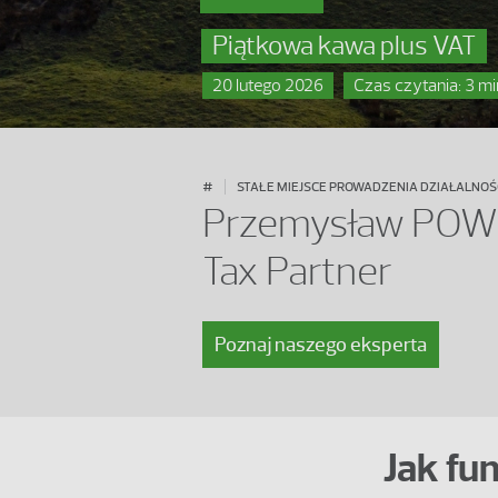
Piątkowa kawa plus VAT
20 lutego 2026
Czas czytania: 3 m
#
STAŁE MIEJSCE PROWADZENIA DZIAŁALNOŚCI 
Przemysław POWI
Tax Partner
Poznaj naszego eksperta
Jak fu