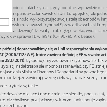
yodrębnienia takich sytuacji, gdy podatnik wprawdzie ma 
 jednym z państw członkowskich Unii Europejskiej, ale jedn
zęść działalności wykorzystując swoją stałą obecność w in
złonkowskim, zauważył Trybunał Sprawiedliwości Unii Europe
połowie lat dziewięćdziesiątych ubiegłego wieku, wydając pi
wyrok w sprawie FE w 1997 r. (C-190/95, Aro Lease).
 później dopracowaliśmy się w Unii rozporządzenia wyko
T (2006/112/WE), które zawiera definicję FE w swoim art. 
ie 282/2011)
. Dysponujemy zestawem kryteriów, ale i tak 
sytuacji nadal trzeba się mocno zastanawiać, czy FE istnieje,
 objaśnienia Ministra Finansów i Gospodarki na pewno będą
m bardziej, że zawierają szereg ciekawych, praktycznych p
rde kryteria są takie:
nieć dowolne miejsce (inne niż miejsce siedziby podatnika),
łużej niż chwilowo, przejściowo), w którym funkcjonuje zaple
ne i techniczne,