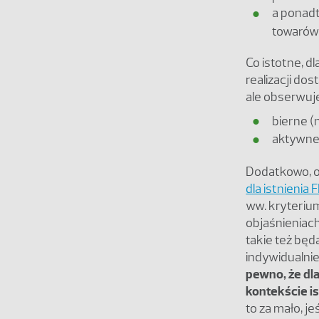
a ponadt
towarów 
Co istotne, dl
realizacji do
ale obserwuj
bierne (
aktywne 
Dodatkowo, od
dla istnienia
ww. kryterium
objaśnieniac
takie też bę
indywidualni
pewno, że dla
kontekście is
to za mało, j