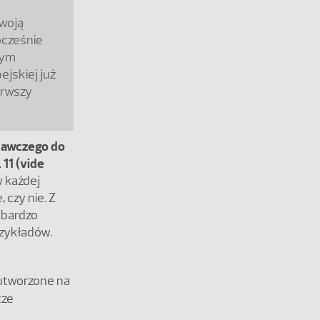
swoją
ocześnie
nym
jskiej już
erwszy
nawczego do
11 (vide
w każdej
 czy nie. Z
 bardzo
rzykładów.
 utworzone na
cze