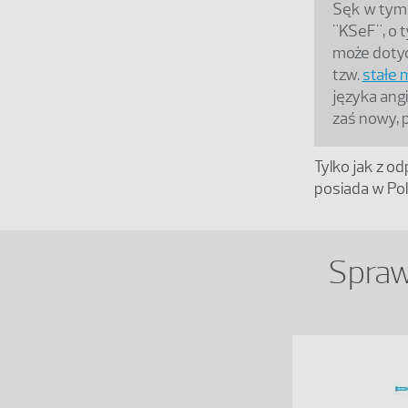
Sęk w tym, 
"KSeF", o t
może dotyc
tzw.
stałe 
języka ang
zaś nowy, p
Tylko jak z o
posiada w Po
Spraw