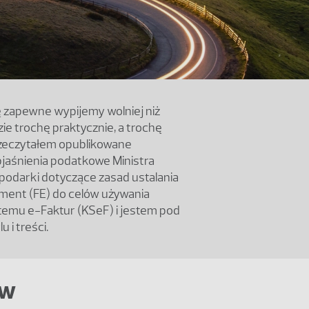
ę zapewne wypijemy wolniej niż
ie trochę praktycznie, a trochę
Przeczytałem opublikowane
objaśnienia podatkowe Ministra
podarki dotyczące zasad ustalania
hment (FE) do celów używania
emu e-Faktur (KSeF) i jestem pod
u i treści.
 w