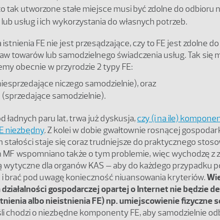
o tak utworzone stałe miejsce musi być zdolne do odbioru
lub usług i ich wykorzystania do własnych potrzeb.
a istnienia FE nie jest przesądzające, czy to FE jest zdolne 
staw towarów lub samodzielnego świadczenia usług. Tak się 
emy obecnie w przyrodzie 2 typy FE:
niesprzedające niczego samodzielnie), oraz
(sprzedające samodzielnie).
 ładnych paru lat, trwa już dyskusja,
czy (i na ile) komponen
 FE niezbędny
. Z kolei w dobie gwałtownie rosnącej gospodar
 stałości staje się coraz trudniejsze do praktycznego stos
h MF wspomniano także o tym problemie, więc wychodzę z za
dą wytyczne dla organów KAS – aby do każdego przypadku 
e i brać pod uwagę konieczność niuansowania kryteriów.
Wi
 działalności gospodarczej opartej o Internet nie będzie 
tnienia albo nieistnienia FE) np. umiejscowienie fizyczne
eśli chodzi o niezbędne komponenty FE, aby samodzielnie od