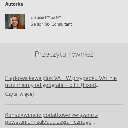
Autorka
Claudia PYSZNY
Senior Tax Consultant
Przeczytaj również
Piątkowa kawa plus VAT: W przypadku VAT nie
uciekniemy od geografii – o FE (Fixed
Establishment) słów kilka
Czytaj więcej>
Konsekwencje podatkowe związane z
powstaniem zakładu zagranicznego