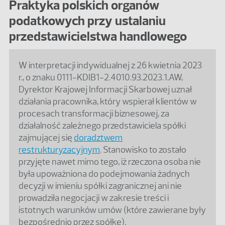
Praktyka polskich organów
podatkowych przy ustalaniu
przedstawicielstwa handlowego
W interpretacji indywidualnej z 26 kwietnia 2023
r., o znaku 0111-KDIB1-2.4010.93.2023.1.AW,
Dyrektor Krajowej Informacji Skarbowej uznał
działania pracownika, który wspierał klientów w
procesach transformacji biznesowej, za
działalność zależnego przedstawiciela spółki
zajmującej się
doradztwem
restrukturyzacyjnym
. Stanowisko to zostało
przyjęte nawet mimo tego, iż rzeczona osoba nie
była upoważniona do podejmowania żadnych
decyzji w imieniu spółki zagranicznej ani nie
prowadziła negocjacji w zakresie treści i
istotnych warunków umów (które zawierane były
bezpośrednio przez spółkę).