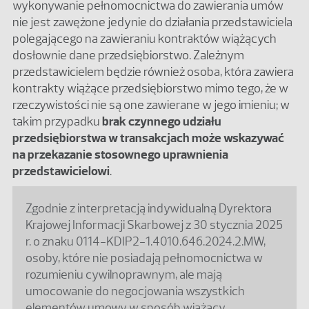
wykonywanie pełnomocnictwa do zawierania umów
nie jest zawężone jedynie do działania przedstawiciela
polegającego na zawieraniu kontraktów wiążących
dosłownie dane przedsiębiorstwo. Zależnym
przedstawicielem będzie również osoba, która zawiera
kontrakty wiążące przedsiębiorstwo mimo tego, że w
rzeczywistości nie są one zawierane w jego imieniu; w
takim przypadku
brak czynnego udziału
przedsiębiorstwa w transakcjach może wskazywać
na przekazanie stosownego uprawnienia
przedstawicielowi
.
Zgodnie z interpretacją indywidualną Dyrektora
Krajowej Informacji Skarbowej z 30 stycznia 2025
r. o znaku 0114-KDIP2-1.4010.646.2024.2.MW,
osoby, które nie posiadają pełnomocnictwa w
rozumieniu cywilnoprawnym, ale mają
umocowanie do negocjowania wszystkich
elementów umowy w sposób wiążący