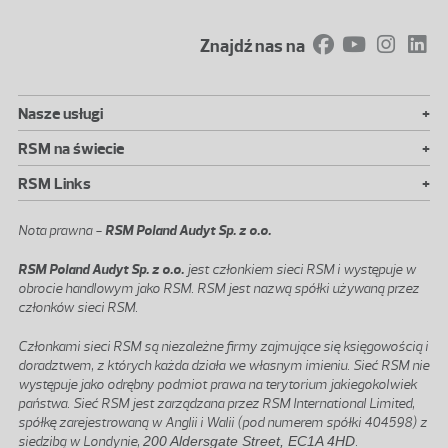
Znajdź nas na
+
Nasze usługi
+
RSM na świecie
+
RSM Links
Nota prawna -
RSM Poland Audyt Sp. z o.o.
RSM Poland Audyt Sp. z o.o.
jest członkiem sieci RSM i występuje w
obrocie handlowym jako RSM. RSM jest nazwą spółki używaną przez
członków sieci RSM.
Członkami sieci RSM są niezależne firmy zajmujące się księgowością i
doradztwem, z których każda działa we własnym imieniu. Sieć RSM nie
występuje jako odrębny podmiot prawa na terytorium jakiegokolwiek
państwa. Sieć RSM jest zarządzana przez RSM International Limited,
spółkę zarejestrowaną w Anglii i Walii (pod numerem spółki 404598) z
siedzibą w Londynie,
200 Aldersgate Street, EC1A 4HD
.