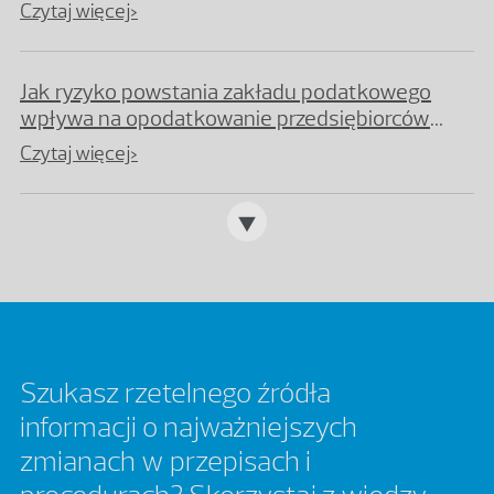
przedsiębiorstwa w Polsce
Czytaj więcej>
Jak ryzyko powstania zakładu podatkowego
wpływa na opodatkowanie przedsiębiorców
zagranicznych?
Czytaj więcej>
Szukasz rzetelnego źródła
informacji o najważniejszych
zmianach w przepisach i