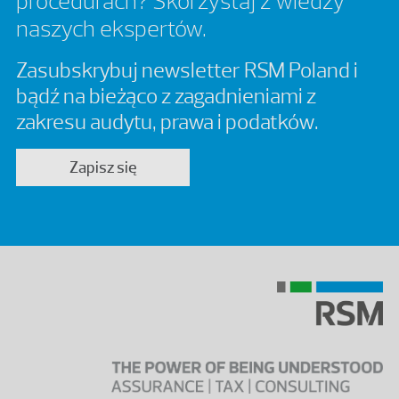
procedurach? Skorzystaj z wiedzy
naszych ekspertów.
Zasubskrybuj newsletter RSM Poland i
bądź na bieżąco z zagadnieniami z
zakresu audytu, prawa i podatków.
Zapisz się