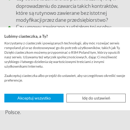
doprowadzeniu do zawarcia takich kontraktów,
które są rutynowo zawierane bez istotnej
modyfikacji przez dane przedsiębiorstwo?
Czy umowy zawierane z udziałem tej osoby:
Zawierane są na rzecz przedsiębiorstwa?
Lubimy ciasteczka, a Ty?
Dotyczą przeniesienia własności lub
Korzystamy z ciasteczek i powiązanych technologii, aby móc rozwijać serwis
rsmpoland.pl oraz dostosowywać go do potrzeb użytkowników, takich jak Ty.
przyznania prawa do użytkowania własności
Dzięki ciasteczkom możemy przypominać o RSM Poland tym, którzy opuścili
posiadanej przez to przedsiębiorstwo lub co
nasz serwis. Używamy też wtyczek społecznościowych, dając Ci możliwość
szybkiego i łatwego dzielenia się wartościowymi treściami z innymi
do której ma ono prawo do korzystania?
użytkownikami Internetu.
Dotyczą świadczenia usług przez to
Zaakceptuj ciasteczka albo przejdź do ustawień, aby szczegółowo określić swoje
przedsiębiorstwo?
preferencje.
Jeśli odpowiedź na którekolwiek z tych pytań brzmi
„tak”, to działalność przedstawiciela stwarza ryzyko
Akceptuj wszystko
Idę do ustawień
powstania zakładu przedsiębiorcy zagranicznego w
Polsce.