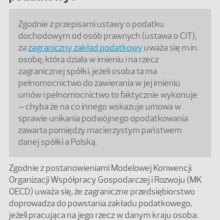
Zgodnie z przepisami ustawy o podatku
dochodowym od osób prawnych (ustawa o CIT),
za
zagraniczny zakład podatkowy
uważa się m.in.
osobę, która działa w imieniu i na rzecz
zagranicznej spółki, jeżeli osoba ta ma
pełnomocnictwo do zawierania w jej imieniu
umów i pełnomocnictwo to faktycznie wykonuje
– chyba że na co innego wskazuje umowa w
sprawie unikania podwójnego opodatkowania
zawarta pomiędzy macierzystym państwem
danej spółki a Polską.
Zgodnie z postanowieniami Modelowej Konwencji
Organizacji Współpracy Gospodarczej i Rozwoju (MK
OECD) uważa się, że zagraniczne przedsiębiorstwo
doprowadza do powstania zakładu podatkowego,
jeżeli pracująca na jego rzecz w danym kraju osoba: