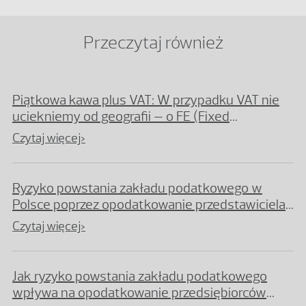
Przeczytaj również
Piątkowa kawa plus VAT: W przypadku VAT nie
uciekniemy od geografii – o FE (Fixed
Establishment) słów kilka
Czytaj więcej>
Ryzyko powstania zakładu podatkowego w
Polsce poprzez opodatkowanie przedstawiciela
handlowego
Czytaj więcej>
Jak ryzyko powstania zakładu podatkowego
wpływa na opodatkowanie przedsiębiorców