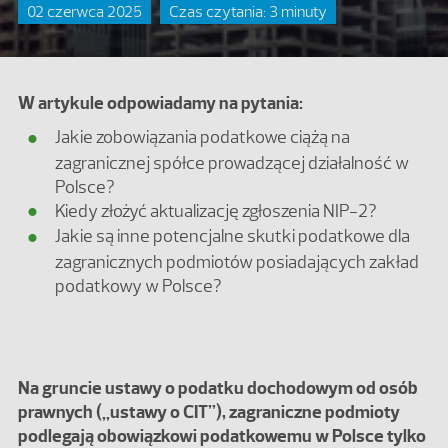
02 czerwca 2025
Czas czytania: 3 minuty
W artykule odpowiadamy na pytania:
Jakie zobowiązania podatkowe ciążą na
zagranicznej spółce prowadzącej działalność w
Polsce?
Kiedy złożyć aktualizację zgłoszenia NIP-2?
Jakie są inne potencjalne skutki podatkowe dla
zagranicznych podmiotów posiadających zakład
podatkowy w Polsce?
Na gruncie ustawy o podatku dochodowym od osób
prawnych („ustawy o CIT”), zagraniczne podmioty
podlegają obowiązkowi podatkowemu w Polsce tylko