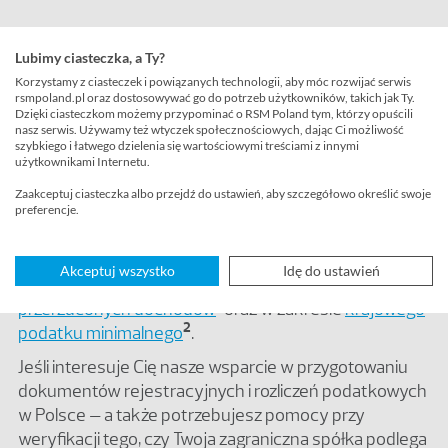
Inne skutki podatkowe i obowiązki
Lubimy ciasteczka, a Ty?
zakładu zagranicznego w Polsce w
Korzystamy z ciasteczek i powiązanych technologii, aby móc rozwijać serwis
ramach podatku dochodowego
rsmpoland.pl oraz dostosowywać go do potrzeb użytkowników, takich jak Ty.
Dzięki ciasteczkom możemy przypominać o RSM Poland tym, którzy opuścili
nasz serwis. Używamy też wtyczek społecznościowych, dając Ci możliwość
Oprócz wyżej wskazanych obowiązków powstanie
szybkiego i łatwego dzielenia się wartościowymi treściami z innymi
zakładu podatkowego może stworzyć ryzyko
użytkownikami Internetu.
powstania dodatkowych zobowiązań w ramach
Zaakceptuj ciasteczka albo przejdź do ustawień, aby szczegółowo określić swoje
podatku dochodowego. Zagraniczna spółka
preferencje.
prowadząca działalność w Polsce poprzez zakład
powinna zweryfikować również to, czy jej działalność
Akceptuj wszystko
Idę do ustawień
nie wywołuje obowiązków w zakresie
podatku od
1
przerzuconych dochodów
oraz w zakresie
krajowego
2
podatku minimalnego
.
Jeśli interesuje Cię nasze wsparcie w przygotowaniu
dokumentów rejestracyjnych i rozliczeń podatkowych
w Polsce – a także potrzebujesz pomocy przy
weryfikacji tego, czy Twoja zagraniczna spółka podlega