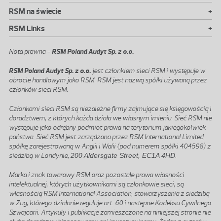
+
RSM na świecie
+
RSM Links
Nota prawna -
RSM Poland Audyt Sp. z o.o.
RSM Poland Audyt Sp. z o.o.
jest członkiem sieci RSM i występuje w
obrocie handlowym jako RSM. RSM jest nazwą spółki używaną przez
członków sieci RSM.
Członkami sieci RSM są niezależne firmy zajmujące się księgowością i
doradztwem, z których każda działa we własnym imieniu. Sieć RSM nie
występuje jako odrębny podmiot prawa na terytorium jakiegokolwiek
państwa. Sieć RSM jest zarządzana przez RSM International Limited,
spółkę zarejestrowaną w Anglii i Walii (pod numerem spółki 404598) z
siedzibą w Londynie,
200 Aldersgate Street, EC1A 4HD
.
Marka i znak towarowy RSM oraz pozostałe prawa własności
intelektualnej, których użytkownikami są członkowie sieci, są
własnością RSM International Association, stowarzyszenia z siedzibą
w Zug, którego działanie reguluje art. 60 i następne Kodeksu Cywilnego
Szwajcarii. Artykuły i publikacje zamieszczone na niniejszej stronie nie