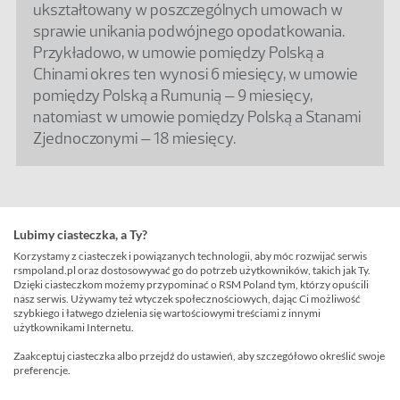
ukształtowany w poszczególnych umowach w
sprawie unikania podwójnego opodatkowania.
Przykładowo, w umowie pomiędzy Polską a
Chinami okres ten wynosi 6 miesięcy, w umowie
pomiędzy Polską a Rumunią – 9 miesięcy,
natomiast w umowie pomiędzy Polską a Stanami
Zjednoczonymi – 18 miesięcy.
Kiedy przedstawicielstwo prowadzić
Lubimy ciasteczka, a Ty?
będzie do opodatkowania spółki
Korzystamy z ciasteczek i powiązanych technologii, aby móc rozwijać serwis
zagranicznej w Polsce?
rsmpoland.pl oraz dostosowywać go do potrzeb użytkowników, takich jak Ty.
Dzięki ciasteczkom możemy przypominać o RSM Poland tym, którzy opuścili
nasz serwis. Używamy też wtyczek społecznościowych, dając Ci możliwość
Osobami działającymi w Polsce w formie
szybkiego i łatwego dzielenia się wartościowymi treściami z innymi
zagranicznego zakładu (nazywanymi również
użytkownikami Internetu.
zależnymi przedstawicielami
) są osoby uprawnione
Zaakceptuj ciasteczka albo przejdź do ustawień, aby szczegółowo określić swoje
do angażowania zagranicznej spółki w działalność
preferencje.
gospodarczą na terytorium Polski. Posiadanie w tym