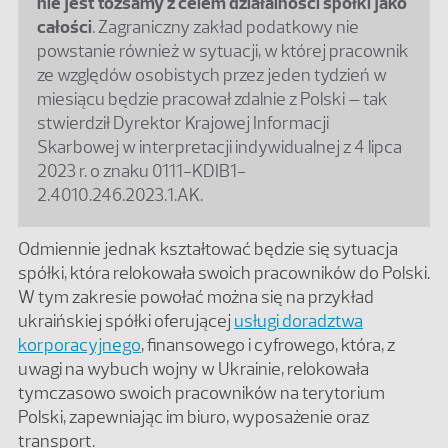
nie jest tożsamy z celem działalności spółki jako
całości
. Zagraniczny zakład podatkowy nie
powstanie również w sytuacji, w której pracownik
ze względów osobistych przez jeden tydzień w
miesiącu będzie pracował zdalnie z Polski – tak
stwierdził Dyrektor Krajowej Informacji
Skarbowej w interpretacji indywidualnej z 4 lipca
2023 r. o znaku 0111-KDIB1-
2.4010.246.2023.1.AK.
Odmiennie jednak kształtować będzie się sytuacja
spółki, która relokowała swoich pracowników do Polski.
W tym zakresie powołać można się na przykład
ukraińskiej spółki oferującej
usługi doradztwa
korporacyjnego
, finansowego i cyfrowego, która, z
uwagi na wybuch wojny w Ukrainie, relokowała
tymczasowo swoich pracowników na terytorium
Polski, zapewniając im biuro, wyposażenie oraz
transport.