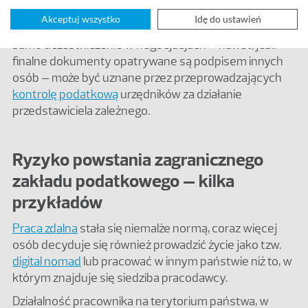
celu umocowania do działania w imieniu spółki jest
Akceptuj wszystko
Idę do ustawień
wystarczającą (lecz nie jedyną) przesłanką, bowiem
samo uczestniczenie w negocjacjach – nawet, jeśli
finalne dokumenty opatrywane są podpisem innych
osób – może być uznane przez przeprowadzających
kontrolę podatkową
urzędników za działanie
przedstawiciela zależnego.
Ryzyko powstania zagranicznego
zakładu podatkowego – kilka
przykładów
Praca zdalna
stała się niemalże normą, coraz więcej
osób decyduje się również prowadzić życie jako tzw.
digital nomad
lub pracować w innym państwie niż to, w
którym znajduje się siedziba pracodawcy.
Działalność pracownika na terytorium państwa, w