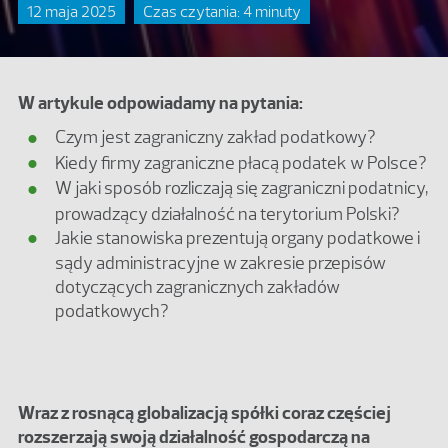
12 maja 2025
Czas czytania: 4 minuty
W artykule odpowiadamy na pytania:
Czym jest zagraniczny zakład podatkowy?
Kiedy firmy zagraniczne płacą podatek w Polsce?
W jaki sposób rozliczają się zagraniczni podatnicy,
prowadzący działalność na terytorium Polski?
Jakie stanowiska prezentują organy podatkowe i
sądy administracyjne w zakresie przepisów
dotyczących zagranicznych zakładów
podatkowych?
Wraz z rosnącą globalizacją spółki coraz częściej
rozszerzają swoją działalność gospodarczą na