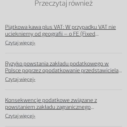
Przeczytaj również
Piątkowa kawa plus VAT: W przypadku VAT nie
uciekniemy od geografii – o FE (Fixed
Establishment) słów kilka
Czytaj więcej>
Ryzyko powstania zakładu podatkowego w
Polsce poprzez opodatkowanie przedstawiciela
handlowego
Czytaj więcej>
Konsekwencje podatkowe związane z
powstaniem zakładu zagranicznego
przedsiębiorstwa w Polsce
Czytaj więcej>