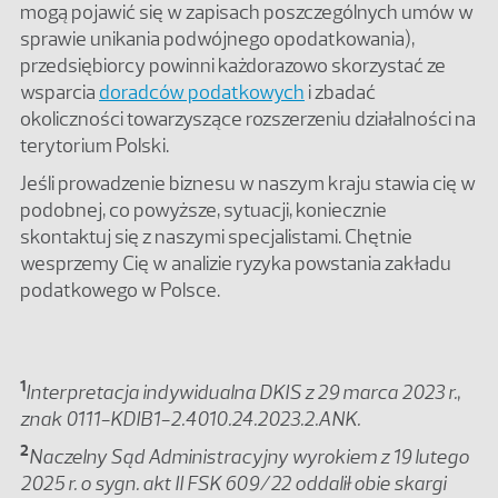
mogą pojawić się w zapisach poszczególnych umów w
sprawie unikania podwójnego opodatkowania),
przedsiębiorcy powinni każdorazowo skorzystać ze
wsparcia
doradców podatkowych
i zbadać
okoliczności towarzyszące rozszerzeniu działalności na
terytorium Polski.
Jeśli prowadzenie biznesu w naszym kraju stawia cię w
podobnej, co powyższe, sytuacji, koniecznie
skontaktuj się z naszymi specjalistami. Chętnie
wesprzemy Cię w analizie ryzyka powstania zakładu
podatkowego w Polsce.
1
Interpretacja indywidualna DKIS z 29 marca 2023 r.,
znak 0111-KDIB1-2.4010.24.2023.2.ANK.
2
Naczelny Sąd Administracyjny wyrokiem z 19 lutego
2025 r. o sygn. akt II FSK 609/22 oddalił obie skargi