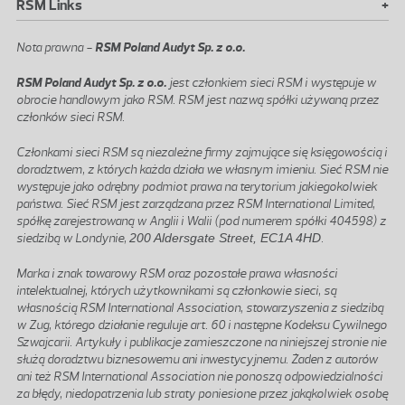
+
RSM Links
Nota prawna -
RSM Poland Audyt Sp. z o.o.
RSM Poland Audyt Sp. z o.o.
jest członkiem sieci RSM i występuje w
obrocie handlowym jako RSM. RSM jest nazwą spółki używaną przez
członków sieci RSM.
Członkami sieci RSM są niezależne firmy zajmujące się księgowością i
doradztwem, z których każda działa we własnym imieniu. Sieć RSM nie
występuje jako odrębny podmiot prawa na terytorium jakiegokolwiek
państwa. Sieć RSM jest zarządzana przez RSM International Limited,
spółkę zarejestrowaną w Anglii i Walii (pod numerem spółki 404598) z
siedzibą w Londynie,
200 Aldersgate Street, EC1A 4HD
.
Marka i znak towarowy RSM oraz pozostałe prawa własności
intelektualnej, których użytkownikami są członkowie sieci, są
własnością RSM International Association, stowarzyszenia z siedzibą
w Zug, którego działanie reguluje art. 60 i następne Kodeksu Cywilnego
Szwajcarii. Artykuły i publikacje zamieszczone na niniejszej stronie nie
służą doradztwu biznesowemu ani inwestycyjnemu. Żaden z autorów
ani też RSM International Association nie ponoszą odpowiedzialności
za błędy, niedopatrzenia lub straty poniesione przez jakąkolwiek osobę