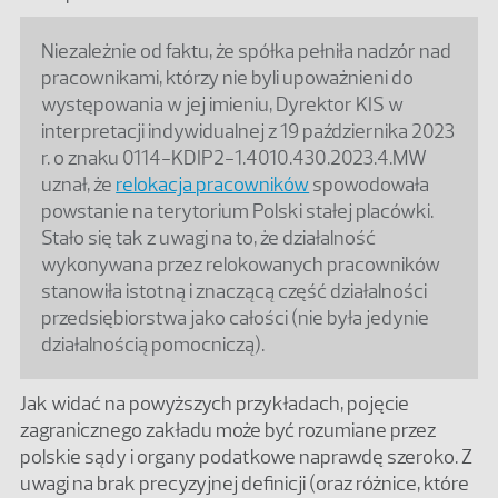
Niezależnie od faktu, że spółka pełniła nadzór nad
pracownikami, którzy nie byli upoważnieni do
występowania w jej imieniu, Dyrektor KIS w
interpretacji indywidualnej z 19 października 2023
r. o znaku 0114-KDIP2-1.4010.430.2023.4.MW
uznał, że
relokacja pracowników
spowodowała
powstanie na terytorium Polski stałej placówki.
Stało się tak z uwagi na to, że działalność
wykonywana przez relokowanych pracowników
stanowiła istotną i znaczącą część działalności
przedsiębiorstwa jako całości (nie była jedynie
działalnością pomocniczą).
Jak widać na powyższych przykładach, pojęcie
zagranicznego zakładu może być rozumiane przez
polskie sądy i organy podatkowe naprawdę szeroko. Z
uwagi na brak precyzyjnej definicji (oraz różnice, które