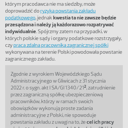
którym pracodawca nie ma siedziby, może
doprowadzić do
ryzyka powstania zakładu
podatkowego
, jednak
kwestia ta nie zawsze będzie
przesądzona i należy ją każdorazowo rozpatrywać
indywidualnie
. Spójrzmy zatem na przypadki, w
których polskie sądy i organy podatkowe rozstrzygały,
czy
praca zdalna pracownika zagranicznej spółki
wykonywana na terenie Polski powodowała powstanie
zagranicznego zakładu.
Zgodnie z wyrokiem Wojewódzkiego Sądu
Administracyjnego w Gliwicach z 31 stycznia
2
2022 r. o sygn. akt I SA/Gl 1340/21
, zatrudnienie
przez zagraniczną spółkę ubezpieczeniową
pracowników, którzy w ramach swoich
obowiązków wykonują proste zadania
administracyjne z Polski, nie spowoduje
powstania zakładu z uwagi na to, że
cel ich pracy