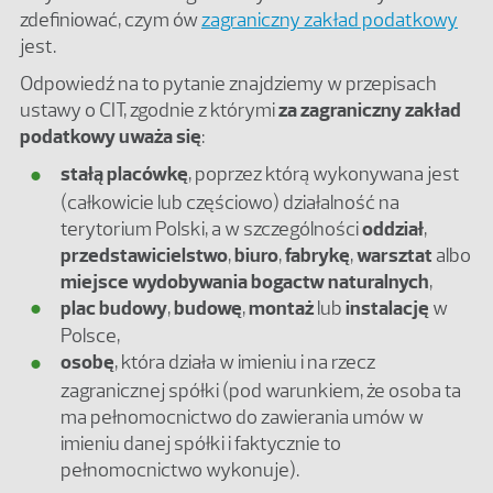
zdefiniować, czym ów
zagraniczny zakład podatkowy
jest.
Odpowiedź na to pytanie znajdziemy w przepisach
ustawy o CIT, zgodnie z którymi
za zagraniczny zakład
podatkowy uważa się
:
stałą placówkę
, poprzez którą wykonywana jest
(całkowicie lub częściowo) działalność na
terytorium Polski, a w szczególności
oddział
,
przedstawicielstwo
,
biuro
,
fabrykę
,
warsztat
albo
miejsce wydobywania bogactw naturalnych
,
plac budowy
,
budowę
,
montaż
lub
instalację
w
Polsce,
osobę
, która działa w imieniu i na rzecz
zagranicznej spółki (pod warunkiem, że osoba ta
ma pełnomocnictwo do zawierania umów w
imieniu danej spółki i faktycznie to
pełnomocnictwo wykonuje).