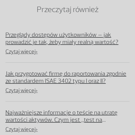
Przeczytaj również
Przeglądy dostępów użytkowników – jak
prowadzić je tak, żeby miały realną wartość?
Czytaj więcej>
Jak przygotować firmę do raportowania zgodnie
ze standardem ISAE 3402 typu I oraz II?
Czytaj więcej>
Najważniejsze informacje o teście na utratę
wartości aktywów. Czym jest „test na
impairment”?
Czytaj więcej>