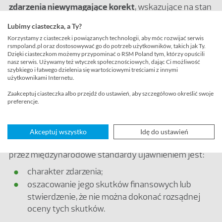
zdarzenia niewymagające korekt
, wskazujące na stan
zaistniały po zakończeniu okresu sprawozdawczego.
Lubimy ciasteczka, a Ty?
Oznacza to, że jeżeli po dniu bilansowym jednostka
Korzystamy z ciasteczek i powiązanych technologii, aby móc rozwijać serwis
uzyskała informacje o uwarunkowaniach
rsmpoland.pl oraz dostosowywać go do potrzeb użytkowników, takich jak Ty.
występujących na koniec okresu sprawozdawczego,
Dzięki ciasteczkom możemy przypominać o RSM Poland tym, którzy opuścili
nasz serwis. Używamy też wtyczek społecznościowych, dając Ci możliwość
to w zaistniałej w ich wyniku sytuacji aktualizuje
szybkiego i łatwego dzielenia się wartościowymi treściami z innymi
związane z nimi ujawnienia w sprawozdaniu
użytkownikami Internetu.
finansowym.
Zaakceptuj ciasteczka albo przejdź do ustawień, aby szczegółowo określić swoje
preferencje.
Obowiązek ten wynika z faktu, że nieujawnienie takich
zdarzeń wpłynęłoby negatywnie na zdolność
użytkowników sprawozdania finansowego do
Akceptuj wszystko
Idę do ustawień
dokonywania właściwych ocen i decyzji. Wymaganym
przez międzynarodowe standardy ujawnieniem jest:
charakter zdarzenia;
oszacowanie jego skutków finansowych lub
stwierdzenie, że nie można dokonać rozsądnej
oceny tych skutków.