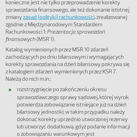
konieczne jest nie tylko przeprowadzenie korekty
sprawozdania finansowego, ale też dokonanie istotnej
zmiany
zasad (polityki) rachunkowości
, zrealizowanej
zgodnie z Międzynarodowym Standardem
Rachunkowości 1:
Prezentacja sprawozdań
finansowych
(MSR 1).
Katalog wymienionych przez MSR 10 zdarzeń
zachodzących po dniu bilansowym i wymagających
korekty sprawozdania na dzień bilansowy pokrywa się
z katalogiem zdarzeń wymienionych przez KSR 7.
Należą do nich m.in.:
rozstrzygnięcie po zakończeniu okresu
sprawozdawczego sprawy sądowej, której wyrok
potwierdza zobowiązanie istniejące już na dzień
bilansowy jednostki; w takim przypadku należy
dokonać korekty uprzednio utworzonej rezerwy
lub utworzyć dodatkową, gdyż podanie informacji
o zobowiązaniu warunkowym jest