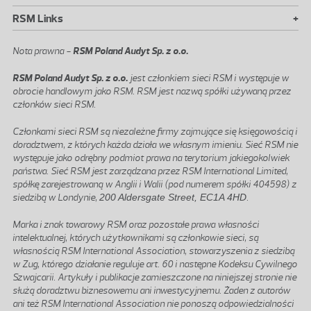
+
RSM Links
Nota prawna -
RSM Poland Audyt Sp. z o.o.
RSM Poland Audyt Sp. z o.o.
jest członkiem sieci RSM i występuje w
obrocie handlowym jako RSM. RSM jest nazwą spółki używaną przez
członków sieci RSM.
Członkami sieci RSM są niezależne firmy zajmujące się księgowością i
doradztwem, z których każda działa we własnym imieniu. Sieć RSM nie
występuje jako odrębny podmiot prawa na terytorium jakiegokolwiek
państwa. Sieć RSM jest zarządzana przez RSM International Limited,
spółkę zarejestrowaną w Anglii i Walii (pod numerem spółki 404598) z
siedzibą w Londynie,
200 Aldersgate Street, EC1A 4HD
.
Marka i znak towarowy RSM oraz pozostałe prawa własności
intelektualnej, których użytkownikami są członkowie sieci, są
własnością RSM International Association, stowarzyszenia z siedzibą
w Zug, którego działanie reguluje art. 60 i następne Kodeksu Cywilnego
Szwajcarii. Artykuły i publikacje zamieszczone na niniejszej stronie nie
służą doradztwu biznesowemu ani inwestycyjnemu. Żaden z autorów
ani też RSM International Association nie ponoszą odpowiedzialności