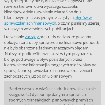
wytężonej pracy nie tylko działów księgowych, ale
również kierownictwa wyższego szczebla.
Nieodpowiednie ujawnienie zdarzeń po dnu
bilansowym jest zaś jednym z częstych
błędów w
sprawozdaniach finansowych
, o czym pisaliśmy szerzej
w naszych wcześniejszych publikacjach.
I to właśnie
zarządy
oraz rady nadzorcze powinny
dołożyć starań, aby sprawozdanie finansowe jednostki
nie było obarczone żadnym znaczącym błędem.
Należy to podkreślić zwłaszcza w tym przypadku,
biorąc pod uwagę wpływ posiadanych przez
kierownictwo informacji o mogących mieć wpływ na
sporządzone sprawozdanie finansowe zdarzeniach
zachodzących już po dniu bilansowym.
Bardzo często to właśnie kadra kierownicza (a nie
księgowość) dysponuje danymi o sprawach
spornych, transakcjach, planowanych premiach