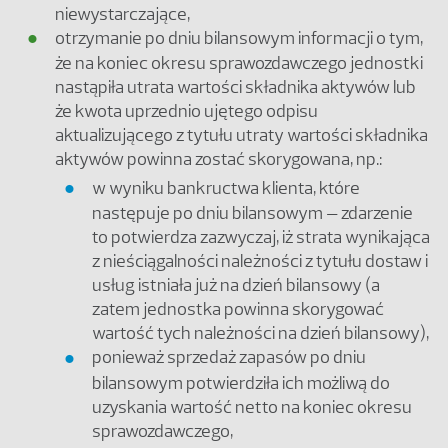
niewystarczające,
otrzymanie po dniu bilansowym informacji o tym,
że na koniec okresu sprawozdawczego jednostki
nastąpiła utrata wartości składnika aktywów lub
że kwota uprzednio ujętego odpisu
aktualizującego z tytułu utraty wartości składnika
aktywów powinna zostać skorygowana, np.:
w wyniku bankructwa klienta, które
następuje po dniu bilansowym – zdarzenie
to potwierdza zazwyczaj, iż strata wynikająca
z nieściągalności należności z tytułu dostaw i
usług istniała już na dzień bilansowy (a
zatem jednostka powinna skorygować
wartość tych należności na dzień bilansowy),
ponieważ sprzedaż zapasów po dniu
bilansowym potwierdziła ich możliwą do
uzyskania wartość netto na koniec okresu
sprawozdawczego,