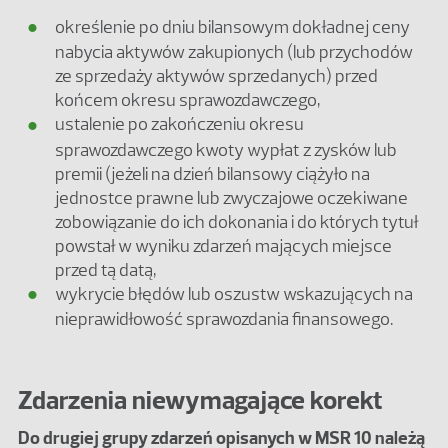
określenie po dniu bilansowym dokładnej ceny
nabycia aktywów zakupionych (lub przychodów
ze sprzedaży aktywów sprzedanych) przed
końcem okresu sprawozdawczego,
ustalenie po zakończeniu okresu
sprawozdawczego kwoty wypłat z zysków lub
premii (jeżeli na dzień bilansowy ciążyło na
jednostce prawne lub zwyczajowe oczekiwane
zobowiązanie do ich dokonania i do których tytuł
powstał w wyniku zdarzeń mających miejsce
przed tą datą,
wykrycie błędów lub oszustw wskazujących na
nieprawidłowość sprawozdania finansowego.
Zdarzenia niewymagające korekt
Do drugiej grupy zdarzeń opisanych w MSR 10 należą