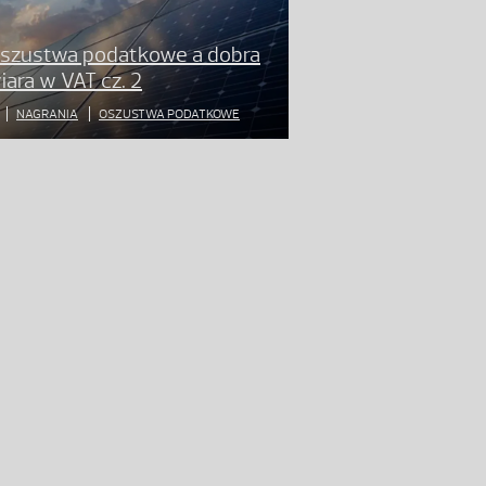
szustwa podatkowe a dobra
iara w VAT cz. 2
NAGRANIA
OSZUSTWA PODATKOWE