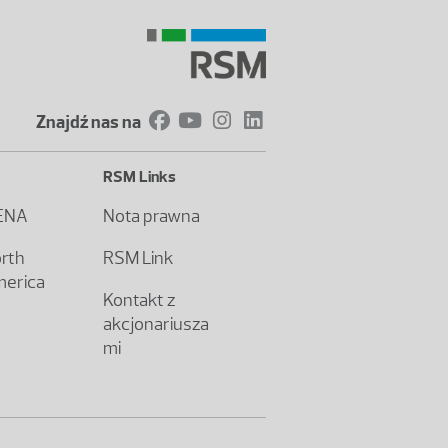
Znajdź nas na
RSM Links
ENA
Nota prawna
rth
RSM Link
erica
Kontakt z
akcjonariusza
mi