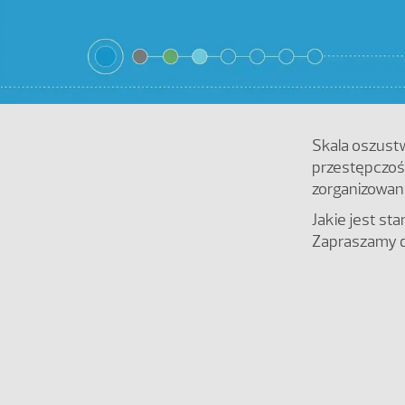
Skala oszustw
przestępczoś
zorganizowan
Jakie jest s
Zapraszamy d