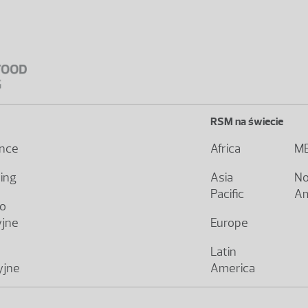
RSM na świecie
ence
Africa
M
ting
Asia
No
Pacific
Am
o
yjne
Europe
Latin
yjne
America