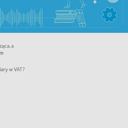
ząca, a
ze
iary w VAT?