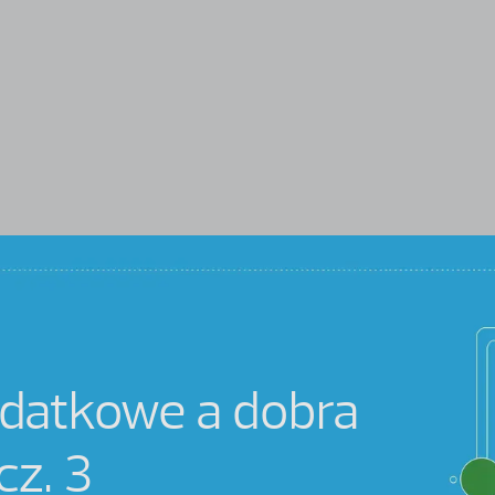
datkowe a dobra
cz. 3