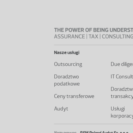
Nasze usługi
Outsourcing
Due dilig
Doradztwo
IT Consul
podatkowe
Doradztw
Ceny transferowe
transakc
Audyt
Usługi
korporac
Nota prawna -
RSM Poland Audyt Sp. z o.o.