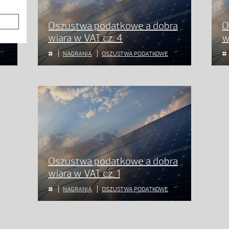
a
Oszustwa podatkowe a dobra
O
wiara w VAT cz. 4
w
NAGRANIA
OSZUSTWA PODATKOWE
Oszustwa podatkowe a dobra
wiara w VAT cz. 1
NAGRANIA
OSZUSTWA PODATKOWE