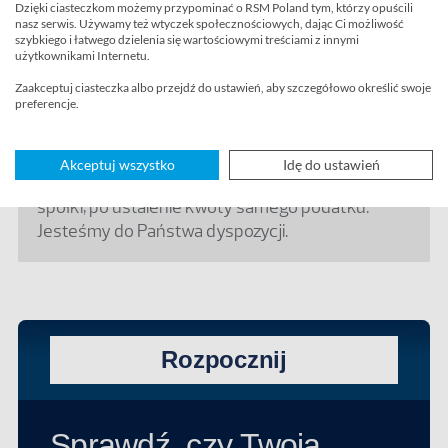
przypadków grupy połączonej oraz podzielonej
.
Dzięki ciasteczkom możemy przypominać o RSM Poland tym, którzy opuścili
nasz serwis. Używamy też wtyczek społecznościowych, dając Ci możliwość
szybkiego i łatwego dzielenia się wartościowymi treściami z innymi
użytkownikami Internetu.
W razie jakichkolwiek pytań lub potrzeby
omówienia tematu, gorąco zachęcamy do
Zaakceptuj ciasteczka albo przejdź do ustawień, aby szczegółowo określić swoje
preferencje.
kontaktu z naszymi ekspertami
. Chętnie wesprą
oni Państwa w weryfikacji zagadnień związanych
z globalnym podatkiem minimalnym – od
Akceptuj wszystko
Idę do ustawień
weryfikacji, czy będzie on dotyczył Państwa
spółki, po ustalenie kwoty samego podatku.
Jesteśmy do Państwa dyspozycji.