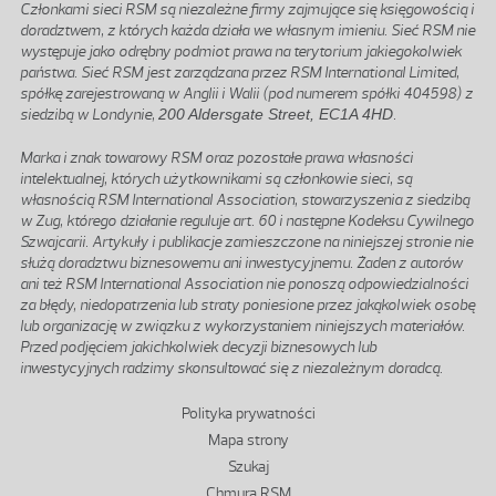
Członkami sieci RSM są niezależne firmy zajmujące się księgowością i
doradztwem, z których każda działa we własnym imieniu. Sieć RSM nie
występuje jako odrębny podmiot prawa na terytorium jakiegokolwiek
państwa. Sieć RSM jest zarządzana przez RSM International Limited,
spółkę zarejestrowaną w Anglii i Walii (pod numerem spółki 404598) z
siedzibą w Londynie,
200 Aldersgate Street, EC1A 4HD
.
Marka i znak towarowy RSM oraz pozostałe prawa własności
intelektualnej, których użytkownikami są członkowie sieci, są
własnością RSM International Association, stowarzyszenia z siedzibą
w Zug, którego działanie reguluje art. 60 i następne Kodeksu Cywilnego
Szwajcarii. Artykuły i publikacje zamieszczone na niniejszej stronie nie
służą doradztwu biznesowemu ani inwestycyjnemu. Żaden z autorów
ani też RSM International Association nie ponoszą odpowiedzialności
za błędy, niedopatrzenia lub straty poniesione przez jakąkolwiek osobę
lub organizację w związku z wykorzystaniem niniejszych materiałów.
Przed podjęciem jakichkolwiek decyzji biznesowych lub
inwestycyjnych radzimy skonsultować się z niezależnym doradcą.
Stopka
Polityka prywatności
Mapa strony
Szukaj
Chmura RSM