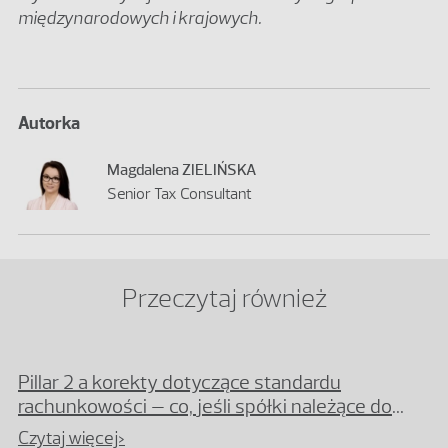
międzynarodowych i krajowych.
Autorka
Magdalena ZIELIŃSKA
Senior Tax Consultant
Przeczytaj również
Pillar 2 a korekty dotyczące standardu
rachunkowości – co, jeśli spółki należące do
grupy mają różne lata podatkowe?
Czytaj więcej>