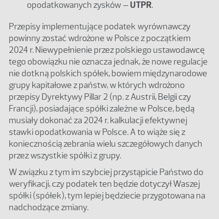
opodatkowanych zysków –
UTPR
.
Przepisy implementujące podatek wyrównawczy
powinny zostać wdrożone w Polsce z początkiem
2024 r. Niewypełnienie przez polskiego ustawodawcę
tego obowiązku nie oznacza jednak, że nowe regulacje
nie dotkną polskich spółek, bowiem międzynarodowe
grupy kapitałowe z państw, w których wdrożono
przepisy Dyrektywy Pillar 2 (np. z Austrii, Belgii czy
Francji), posiadające spółki zależne w Polsce, będą
musiały dokonać za 2024 r. kalkulacji efektywnej
stawki opodatkowania w Polsce. A to wiąże się z
koniecznością zebrania wielu szczegółowych danych
przez wszystkie spółki z grupy.
W związku z tym im szybciej przystąpicie Państwo do
weryfikacji, czy podatek ten będzie dotyczył Waszej
spółki (spółek), tym lepiej będziecie przygotowana na
nadchodzące zmiany.