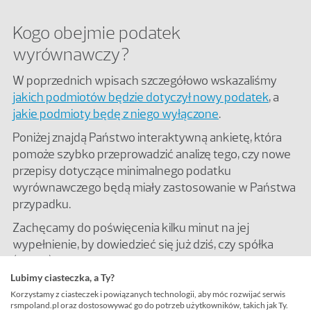
Kogo obejmie podatek
wyrównawczy?
W poprzednich wpisach szczegółowo wskazaliśmy
jakich podmiotów będzie dotyczył nowy podatek
, a
jakie podmioty będę z niego wyłączone
.
Poniżej znajdą Państwo interaktywną ankietę, która
pomoże szybko przeprowadzić analizę tego, czy nowe
przepisy dotyczące minimalnego podatku
wyrównawczego będą miały zastosowanie w Państwa
przypadku.
Zachęcamy do poświęcenia kilku minut na jej
wypełnienie, by dowiedzieć się już dziś, czy spółka
(spółki) będą zobligowane do zapłaty nowego
podatku.
Lubimy ciasteczka, a Ty?
Korzystamy z ciasteczek i powiązanych technologii, aby móc rozwijać serwis
Proszę zwrócić uwagę, że ankieta nie uwzględnia
rsmpoland.pl oraz dostosowywać go do potrzeb użytkowników, takich jak Ty.