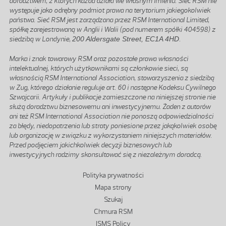
doradztwem, z których każda działa we własnym imieniu. Sieć RSM nie
występuje jako odrębny podmiot prawa na terytorium jakiegokolwiek
państwa. Sieć RSM jest zarządzana przez RSM International Limited,
spółkę zarejestrowaną w Anglii i Walii (pod numerem spółki 404598) z
siedzibą w Londynie,
200 Aldersgate Street, EC1A 4HD
.
Marka i znak towarowy RSM oraz pozostałe prawa własności
intelektualnej, których użytkownikami są członkowie sieci, są
własnością RSM International Association, stowarzyszenia z siedzibą
w Zug, którego działanie reguluje art. 60 i następne Kodeksu Cywilnego
Szwajcarii. Artykuły i publikacje zamieszczone na niniejszej stronie nie
służą doradztwu biznesowemu ani inwestycyjnemu. Żaden z autorów
ani też RSM International Association nie ponoszą odpowiedzialności
za błędy, niedopatrzenia lub straty poniesione przez jakąkolwiek osobę
lub organizację w związku z wykorzystaniem niniejszych materiałów.
Przed podjęciem jakichkolwiek decyzji biznesowych lub
inwestycyjnych radzimy skonsultować się z niezależnym doradcą.
Stopka
Polityka prywatności
Mapa strony
Szukaj
Chmura RSM
ISMS Policy