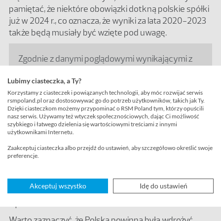
pamiętać, że niektóre obowiązki dotkną polskie spółki
już w 2024 r., co oznacza, że wyniki za lata 2020-2023
także będą musiały być wzięte pod uwagę.
Zgodnie z danymi poglądowymi wynikającymi z
informacji CBC-P szacuje się, że nowe obowiązki
Lubimy ciasteczka, a Ty?
w zakresie globalnego podatku minimalnego
Korzystamy z ciasteczek i powiązanych technologii, aby móc rozwijać serwis
będą dotyczyć aż
8 000 podmiotów
należących
rsmpoland.pl oraz dostosowywać go do potrzeb użytkowników, takich jak Ty.
do międzynarodowych grup kapitałowych i
Dzięki ciasteczkom możemy przypominać o RSM Poland tym, którzy opuścili
nasz serwis. Używamy też wtyczek społecznościowych, dając Ci możliwość
jedynie kilkudziesięciu grup międzynarodowych z
szybkiego i łatwego dzielenia się wartościowymi treściami z innymi
polską jednostką dominującą najwyższego
użytkownikami Internetu.
szczebla.
Zaakceptuj ciasteczka albo przejdź do ustawień, aby szczegółowo określić swoje
preferencje.
Brak przepisów a obowiązki polskich
Akceptuj wszystko
Idę do ustawień
spółek
Warto zaznaczyć, że Polska powinna była wdrożyć