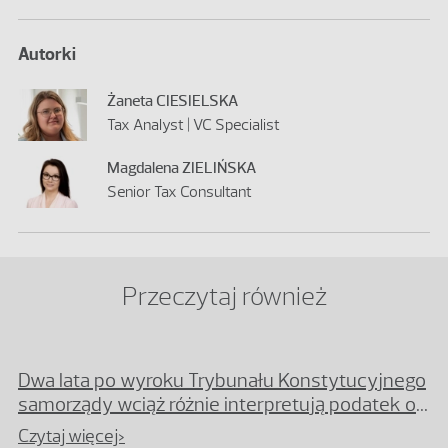
Autorki
Żaneta CIESIELSKA
Tax Analyst | VC Specialist
Magdalena ZIELIŃSKA
Senior Tax Consultant
Przeczytaj również
Dwa lata po wyroku Trybunału Konstytucyjnego
samorządy wciąż różnie interpretują podatek od
nieruchomości
Czytaj więcej>