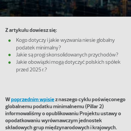
Z artykułu dowiesz się:
Kogo dotyczy i jakie wyzwania niesie globalny
podatek minimalny?
Jakie są progi skonsolidowanych przychodów?
Jakie obowiązki mogą dotyczyć polskich spółek
przed 2025 r.?
W
poprzednim wpisie
z naszego cyklu poświęconego
globalnemu podatku minimalnemu (Pillar 2)
informowaliśmy o opublikowaniu Projektu ustawy o
opodatkowaniu wyrównawczym jednostek
składowych grup międzynarodowych i krajowych.