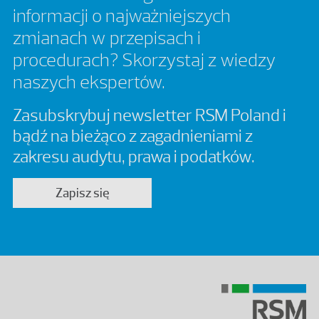
informacji o najważniejszych
zmianach w przepisach i
procedurach? Skorzystaj z wiedzy
naszych ekspertów.
Zasubskrybuj newsletter RSM Poland i
bądź na bieżąco z zagadnieniami z
zakresu audytu, prawa i podatków.
Zapisz się