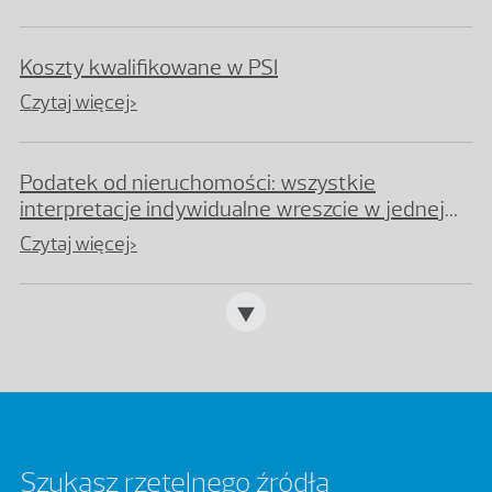
Koszty kwalifikowane w PSI
Czytaj więcej>
Podatek od nieruchomości: wszystkie
interpretacje indywidualne wreszcie w jednej
bazie
Czytaj więcej>
Szukasz rzetelnego źródła