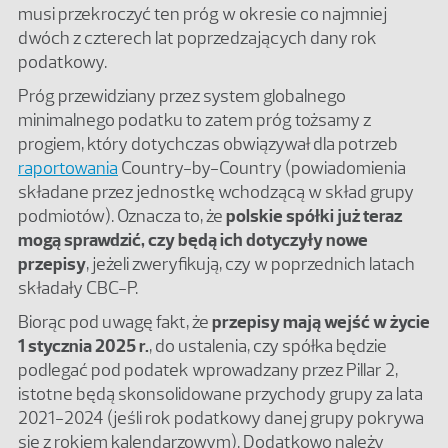
musi przekroczyć ten próg w okresie co najmniej
dwóch z czterech lat poprzedzających dany rok
podatkowy.
Próg przewidziany przez system globalnego
minimalnego podatku to zatem próg tożsamy z
progiem, który dotychczas obwiązywał dla potrzeb
raportowania
Country-by-Country (powiadomienia
składane przez jednostkę wchodzącą w skład grupy
podmiotów). Oznacza to, że
polskie spółki już teraz
mogą sprawdzić, czy będą ich dotyczyły nowe
przepisy
, jeżeli zweryfikują, czy w poprzednich latach
składały CBC-P.
Biorąc pod uwagę fakt, że
przepisy mają wejść w życie
1 stycznia 2025 r.
, do ustalenia, czy spółka będzie
podlegać pod podatek wprowadzany przez Pillar 2,
istotne będą skonsolidowane przychody grupy za lata
2021-2024 (jeśli rok podatkowy danej grupy pokrywa
się z rokiem kalendarzowym). Dodatkowo należy