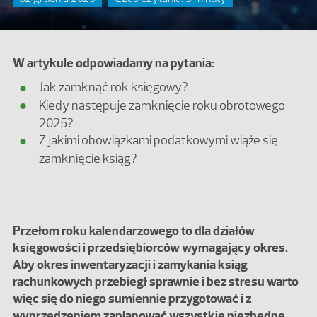
W artykule odpowiadamy na pytania:
Jak zamknąć rok księgowy?
Kiedy następuje zamknięcie roku obrotowego
2025?
Z jakimi obowiązkami podatkowymi wiąże się
zamknięcie ksiąg?
Przełom roku kalendarzowego to dla działów
księgowości i przedsiębiorców wymagający okres.
Aby okres inwentaryzacji i zamykania ksiąg
rachunkowych przebiegł sprawnie i bez stresu warto
więc się do niego sumiennie przygotować i z
wyprzedzeniem zaplanować wszystkie niezbędne