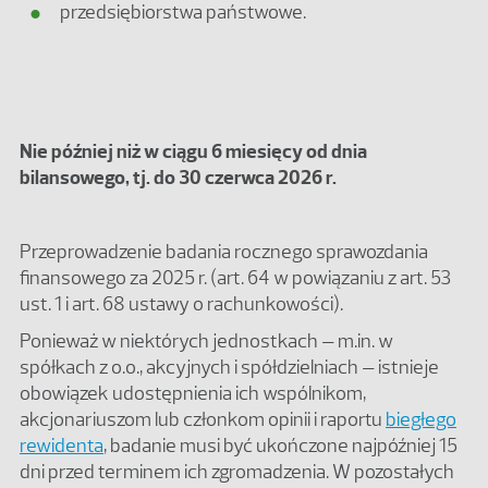
przedsiębiorstwa państwowe.
Nie później niż w ciągu 6 miesięcy od dnia
bilansowego, tj. do 30 czerwca 2026 r.
Przeprowadzenie badania rocznego sprawozdania
finansowego za 2025 r. (art. 64 w powiązaniu z art. 53
ust. 1 i art. 68 ustawy o rachunkowości).
Ponieważ w niektórych jednostkach – m.in. w
spółkach z o.o., akcyjnych i spółdzielniach – istnieje
obowiązek udostępnienia ich wspólnikom,
akcjonariuszom lub członkom opinii i raportu
biegłego
rewidenta
, badanie musi być ukończone najpóźniej 15
dni przed terminem ich zgromadzenia. W pozostałych