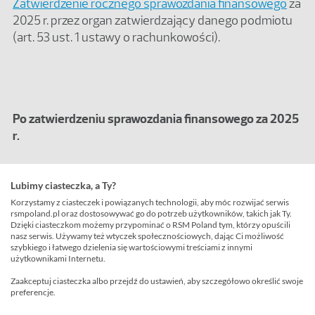
Zatwierdzenie rocznego sprawozdania finansowego
za
2025 r. przez organ zatwierdzający danego podmiotu
(art. 53 ust. 1 ustawy o rachunkowości).
Po zatwierdzeniu sprawozdania finansowego za 2025
r.
Podział lub pokrycie wyniku finansowego za 2025 r.
Lubimy ciasteczka, a Ty?
(art. 53 ust. 3 i 4 ustawy o rachunkowości).
Korzystamy z ciasteczek i powiązanych technologii, aby móc rozwijać serwis
rsmpoland.pl oraz dostosowywać go do potrzeb użytkowników, takich jak Ty.
Dzięki ciasteczkom możemy przypominać o RSM Poland tym, którzy opuścili
nasz serwis. Używamy też wtyczek społecznościowych, dając Ci możliwość
szybkiego i łatwego dzielenia się wartościowymi treściami z innymi
użytkownikami Internetu.
W ciągu 15 dni od dnia zatwierdzenia sprawozdania
Zaakceptuj ciasteczka albo przejdź do ustawień, aby szczegółowo określić swoje
preferencje.
finansowego za 2025 r.