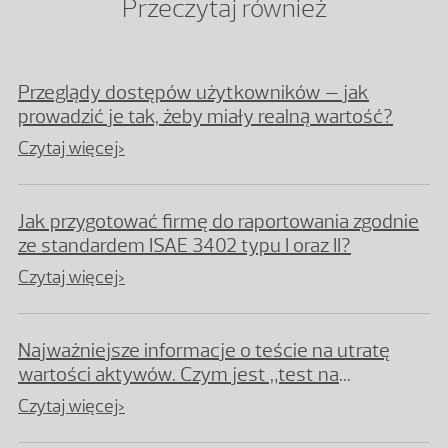
Przeczytaj również
Przeglądy dostępów użytkowników – jak
prowadzić je tak, żeby miały realną wartość?
Czytaj więcej>
Jak przygotować firmę do raportowania zgodnie
ze standardem ISAE 3402 typu I oraz II?
Czytaj więcej>
Najważniejsze informacje o teście na utratę
wartości aktywów. Czym jest „test na
impairment”?
Czytaj więcej>