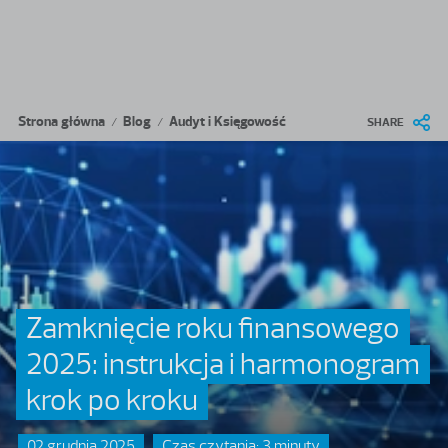
Przejdź do treści
Ścieżka nawigacyjna
Strona główna
Blog
Audyt i Księgowość
/
/
SHARE
Zamknięcie roku finansowego
2025: instrukcja i harmonogram
krok po kroku
02 grudnia 2025
Czas czytania: 3 minuty