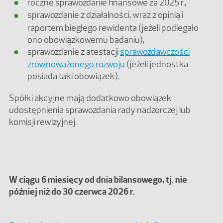
roczne sprawozdanie finansowe za 2025 r.,
sprawozdanie z działalności, wraz z opinią i
raportem biegłego rewidenta (jeżeli podlegało
ono obowiązkowemu badaniu),
sprawozdanie z atestacji
sprawozdawczości
zrównoważonego rozwoju
(jeżeli jednostka
posiada taki obowiązek).
Spółki akcyjne mają dodatkowo obowiązek
udostępnienia sprawozdania rady nadzorczej lub
komisji rewizyjnej.
W ciągu 6 miesięcy od dnia bilansowego, tj. nie
później niż do 30 czerwca 2026 r.