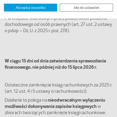
Akceptuj wszystko
Idę do ustawień
Złożenie rocznego sprawozdania finansowego za 2025
r. w urzędzie skarbowym przez podatników podatku
dochodowego od osób prawnych (art. 27 ust. 2 ustawy
o pdop – Dz. U. z 2025 r. poz. 278).
W ciągu 15 dni od dnia zatwierdzenia sprawozdania
finansowego, nie później niż do 15 lipca 2026 r.
Ostateczne zamknięcie ksiąg rachunkowych za 2025 r.
(art. 12 ust. 4 i 5 ustawy o rachunkowości).
Działanie to polega na
nieodwracalnym wyłączeniu
możliwości dokonywania zapisów księgowych
w
zbiorach tworzących zamknięte księgi rachunkowe.