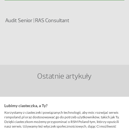
Audit Senior | RAS Consultant
Ostatnie artykuły
Jak przygotować firmę do raportowania zgodnie
Lubimy ciasteczka, a Ty?
ze standardem ISAE 3402 typu I oraz II?
Korzystamy z ciasteczek i powiązanych technologii, aby móc rozwijać serwis
Czytaj więcej>
rsmpoland.pl oraz dostosowywać go do potrzeb użytkowników, takich jak Ty.
Dzięki ciasteczkom możemy przypominać o RSM Poland tym, którzy opuścili
nasz serwis. Używamy też wtyczek społecznościowych, dając Ci możliwość