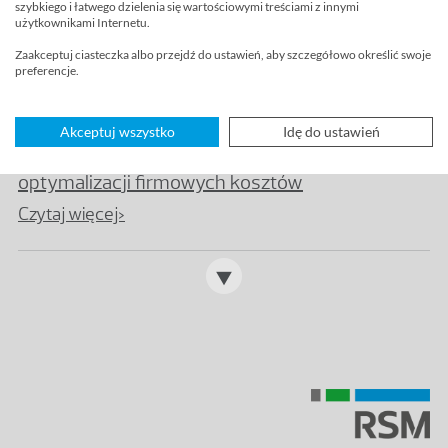
szybkiego i łatwego dzielenia się wartościowymi treściami z innymi
użytkownikami Internetu.
Audyt i doradztwo: jak usługi w zakresie audytu
wewnętrznego pomagają w podejmowaniu
Zaakceptuj ciasteczka albo przejdź do ustawień, aby szczegółowo określić swoje
preferencje.
decyzji?
Czytaj więcej>
Akceptuj wszystko
Idę do ustawień
Outsourcing audytu wewnętrznego jako sposób
optymalizacji firmowych kosztów
Czytaj więcej>