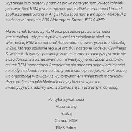
występuje jako odrębny podmiot prawa na terytorium jakiegokolwiek
państwa. Sieć RSM jest zarządzana przez RSM International Limited,
spółkę zarejestrowaną w Anglii i Walii (pod numerem spółki 404598) z
siedzibą w Londynie,
200 Aldersgate Street, EC1A 4HD
.
Marka i znak towarowy RSM oraz pozostałe prawa własności
intelektualnej, których użytkownikami są członkowie sieci, są
własnością RSM International Association, stowarzyszenia z siedzibą
w Zug, którego działanie reguluje art. 60 i następne Kodeksu Cywilnego
Szwajcarii. Artykuły i publikacje zamieszczone na niniejszej stronie nie
służą doradztwu biznesowemu ani inwestycyjnemu. Żaden z autorów
ani też RSM International Association nie ponoszą odpowiedzialności
za błędy, niedopatrzenia lub straty poniesione przez jakąkolwiek osobę
lub organizację w związku z wykorzystaniem niniejszych materiałów.
Przed podjęciem jakichkolwiek decyzji biznesowych lub
inwestycyjnych radzimy skonsultować się z niezależnym doradcą.
Stopka
Polityka prywatności
Mapa strony
Szukaj
Chmura RSM
ISMS Policy