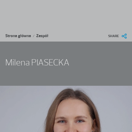
Przejdź do treści
Ścieżka nawigacyjna
Strona główna
Zespół
/
SHARE
Milena PIASECKA