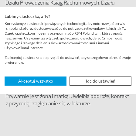
Działu Prowadzenia Ksiąg Rachunkowych, Działu
Administracji oraz Działu Kadr i Płac w biurze w
Lubimy ciasteczka, a Ty?
Szczecinie.
Korzystamy z ciasteczek i powiązanych technologii, aby móc rozwijać serwis
Barbara jest specjalistą w kierowaniu i zarządzaniu
rsmpoland.pl oraz dostosowywać go do potrzeb użytkowników, takich jak Ty.
Dzięki ciasteczkom możemy przypominać o RSM Poland tym, którzy opuścili
działami księgowości oraz kadr i płac. Posiada bogate
nasz serwis. Używamy też wtyczek społecznościowych, dając Ci możliwość
doświadczenie z zakresu zarządzania działalnością
szybkiego i łatwego dzielenia się wartościowymi treściami z innymi
użytkownikami Internetu.
operacyjną, wdrażania standardów i procesów w
branży outsourcingu księgowego, które zdobyła m.in.
Zaakceptuj ciasteczka albo przejdź do ustawień, aby szczegółowo określić swoje
preferencje.
zarządzając działami księgowymi w firmach
outsourcingowych. Barbara specjalizuje się w
prowadzeniu ksiąg rachunkowych spółek
Akceptuj wszystko
Idę do ustawień
kapitałowych i doradztwie w zakresie księgowości.
Prywatnie jest żoną i matką. Uwielbia podróże, kontakt
z przyrodą i zagłębianie się w lekturze.