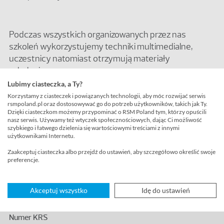
Podczas wszystkich organizowanych przez nas
szkoleń wykorzystujemy techniki multimedialne,
uczestnicy natomiast otrzymują materiały
szkoleniowe.
Lubimy ciasteczka, a Ty?
Korzystamy z ciasteczek i powiązanych technologii, aby móc rozwijać serwis
rsmpoland.pl oraz dostosowywać go do potrzeb użytkowników, takich jak Ty.
Napisz do nas
Dzięki ciasteczkom możemy przypominać o RSM Poland tym, którzy opuścili
nasz serwis. Używamy też wtyczek społecznościowych, dając Ci możliwość
szybkiego i łatwego dzielenia się wartościowymi treściami z innymi
Uzupełnij formularz, a ekspert RSM
użytkownikami Internetu.
skontaktuje się z Tobą
Zaakceptuj ciasteczka albo przejdź do ustawień, aby szczegółowo określić swoje
preferencje.
Firma
Akceptuj wszystko
Idę do ustawień
Podaj numer KRS polskiego podmiotu.
Numer KRS