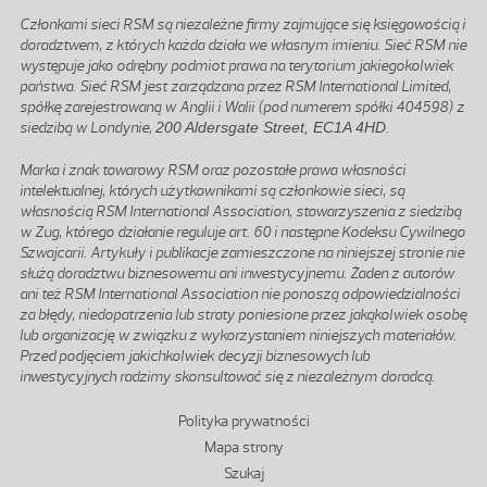
Członkami sieci RSM są niezależne firmy zajmujące się księgowością i
doradztwem, z których każda działa we własnym imieniu. Sieć RSM nie
występuje jako odrębny podmiot prawa na terytorium jakiegokolwiek
państwa. Sieć RSM jest zarządzana przez RSM International Limited,
spółkę zarejestrowaną w Anglii i Walii (pod numerem spółki 404598) z
siedzibą w Londynie,
200 Aldersgate Street, EC1A 4HD
.
Marka i znak towarowy RSM oraz pozostałe prawa własności
intelektualnej, których użytkownikami są członkowie sieci, są
własnością RSM International Association, stowarzyszenia z siedzibą
w Zug, którego działanie reguluje art. 60 i następne Kodeksu Cywilnego
Szwajcarii. Artykuły i publikacje zamieszczone na niniejszej stronie nie
służą doradztwu biznesowemu ani inwestycyjnemu. Żaden z autorów
ani też RSM International Association nie ponoszą odpowiedzialności
za błędy, niedopatrzenia lub straty poniesione przez jakąkolwiek osobę
lub organizację w związku z wykorzystaniem niniejszych materiałów.
Przed podjęciem jakichkolwiek decyzji biznesowych lub
inwestycyjnych radzimy skonsultować się z niezależnym doradcą.
Stopka
Polityka prywatności
Mapa strony
Szukaj