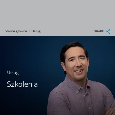
Przejdź do treści
Ścieżka nawigacyjna
Strona główna
Usługi
/
SHARE
Usługi
Szkolenia