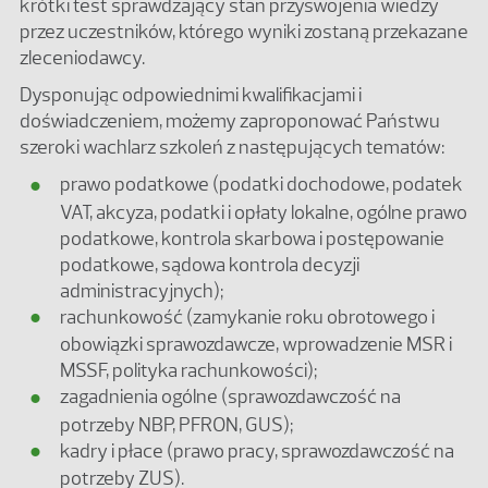
krótki test sprawdzający stan przyswojenia wiedzy
przez uczestników, którego wyniki zostaną przekazane
zleceniodawcy.
Dysponując odpowiednimi kwalifikacjami i
doświadczeniem, możemy zaproponować Państwu
szeroki wachlarz szkoleń z następujących tematów:
prawo podatkowe (podatki dochodowe, podatek
VAT, akcyza, podatki i opłaty lokalne, ogólne prawo
podatkowe, kontrola skarbowa i postępowanie
podatkowe, sądowa kontrola decyzji
administracyjnych);
rachunkowość (zamykanie roku obrotowego i
obowiązki sprawozdawcze, wprowadzenie MSR i
MSSF, polityka rachunkowości);
zagadnienia ogólne (sprawozdawczość na
potrzeby NBP, PFRON, GUS);
kadry i płace (prawo pracy, sprawozdawczość na
potrzeby ZUS).