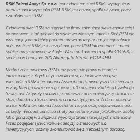
RSM Poland Audyt Sp. z o.o.
jest członkiem sieci RSM i występuje w
obrocie handlowym jako RSM. RSM jest nazwą spółki używaną przez
członków sieci RSM.
Członkami sieci RSM są niezależne firmy zajmujące się księgowością i
doradztwem, z których każda działa we własnym imieniu. Sieć RSM nie
występuje jako odrębny podmiot prawa na terytorium jakiegokolwiek
państwa. Sieć RSM jest zarządzana przez RSM International Limited,
spółkę zarejestrowaną w Anglii i Walii (pod numerem spółki 404598) z
siedzibą w Londynie,
200 Aldersgate Street, EC1A 4HD
.
Marka i znak towarowy RSM oraz pozostałe prawa własności
intelektualnej, których użytkownikami są członkowie sieci, są
własnością RSM International Association, stowarzyszenia z siedzibą
w Zug, którego działanie reguluje art. 60 i następne Kodeksu Cywilnego
Szwajcarii. Artykuły i publikacje zamieszczone na niniejszej stronie nie
służą doradztwu biznesowemu ani inwestycyjnemu. Żaden z autorów
ani też RSM International Association nie ponoszą odpowiedzialności
za błędy, niedopatrzenia lub straty poniesione przez jakąkolwiek osobę
lub organizację w związku z wykorzystaniem niniejszych materiałów.
Przed podjęciem jakichkolwiek decyzji biznesowych lub
inwestycyjnych radzimy skonsultować się z niezależnym doradcą.