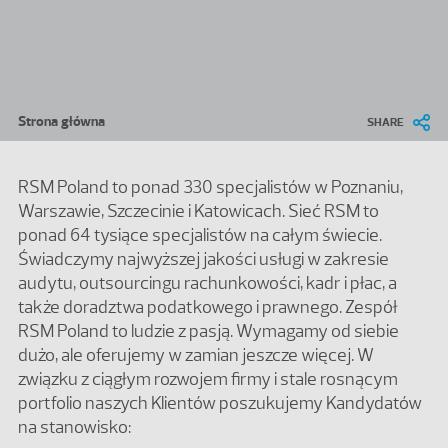
Przejdź do treści
Ścieżka nawigacyjna
Strona główna
SHARE
RSM Poland to ponad 330 specjalistów w Poznaniu,
Warszawie, Szczecinie i Katowicach. Sieć RSM to
ponad 64 tysiące specjalistów na całym świecie.
Świadczymy najwyższej jakości usługi w zakresie
audytu, outsourcingu rachunkowości, kadr i płac, a
także doradztwa podatkowego i prawnego. Zespół
RSM Poland to ludzie z pasją. Wymagamy od siebie
dużo, ale oferujemy w zamian jeszcze więcej. W
związku z ciągłym rozwojem firmy i stale rosnącym
portfolio naszych Klientów poszukujemy Kandydatów
na stanowisko: