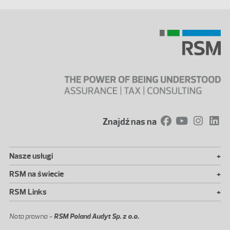
Znajdź nas na
+
Nasze usługi
+
RSM na świecie
+
RSM Links
Nota prawna -
RSM Poland Audyt Sp. z o.o.