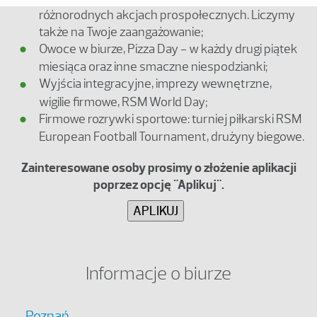
różnorodnych akcjach prospołecznych. Liczymy
także na Twoje zaangażowanie;
Owoce w biurze, Pizza Day - w każdy drugi piątek
miesiąca oraz inne smaczne niespodzianki;
Wyjścia integracyjne, imprezy wewnętrzne,
wigilie firmowe, RSM World Day;
Firmowe rozrywki sportowe: turniej piłkarski RSM
European Football Tournament, drużyny biegowe.
Zainteresowane osoby prosimy o złożenie aplikacji
poprzez opcję "Aplikuj".
Informacje o biurze
Poznań