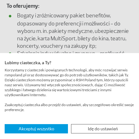
To oferujemy:
Bogaty i zróżnicowany pakiet benefitów,
dopasowany do preferencji i możliwości - do
wyboru m. in. pakiety medyczne, ubezpieczenie
na życie, karta MultiSport, bilety do kina, teatru,
koncerty, vouchery na zakupy itp;
Szkolenia indywidualne i grupowe - możliwość
udziału w licznych szkoleniach wewnętrznych i
Lubimy ciasteczka, a Ty?
zewnętrznych;
Korzystamy z ciasteczek i powiązanych technologii, aby móc rozwijać serwis
rsmpoland.pl oraz dostosowywać go do potrzeb użytkowników, takich jak Ty.
Wewnętrzne kursy językowe - dostosowane do
Dzięki ciasteczkom możemy przypominać o RSM Poland tym, którzy opuścili
umiejętności językowych, bezpłatne kursy z
nasz serwis. Używamy też wtyczek społecznościowych, dając Ci możliwość
szybkiego i łatwego dzielenia się wartościowymi treściami z innymi
języka angielskiego;
użytkownikami Internetu.
Elastyczny czas pracy w godzinach 7:30 – 17:00;
Zaakceptuj ciasteczka albo przejdź do ustawień, aby szczegółowo określić swoje
Atrakcyjna lokalizacja biura w centrum miasta;
preferencje.
Dostęp do poradni oferującej wsparcie
psychologów, dietetyków, psychoterapeutów,
Akceptuj wszystko
Idę do ustawień
pedagogów itp.;
Akcje CSR - regularnie uczestniczymy w