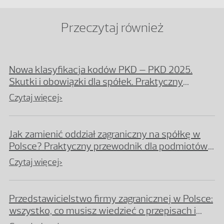
Przeczytaj również
Nowa klasyfikacja kodów PKD – PKD 2025.
Skutki i obowiązki dla spółek. Praktyczny
przewodnik
Czytaj więcej>
Jak zamienić oddział zagraniczny na spółkę w
Polsce? Praktyczny przewodnik dla podmiotów
planujących reorganizację
Czytaj więcej>
Przedstawicielstwo firmy zagranicznej w Polsce:
wszystko, co musisz wiedzieć o przepisach i
procedurach