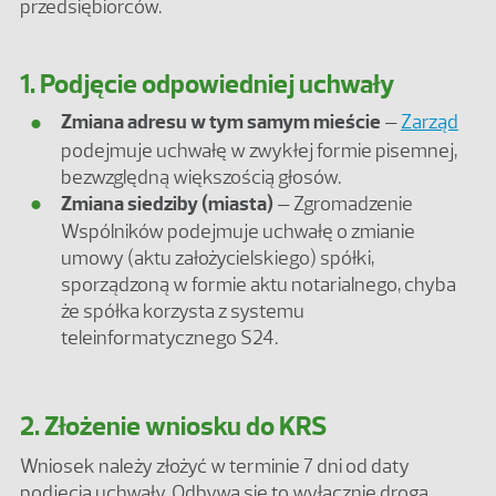
przedsiębiorców.
1. Podjęcie odpowiedniej uchwały
Zmiana adresu w tym samym mieście
–
Zarząd
podejmuje uchwałę w zwykłej formie pisemnej,
bezwzględną większością głosów.
Zmiana siedziby (miasta)
– Zgromadzenie
Wspólników podejmuje uchwałę o zmianie
umowy (aktu założycielskiego) spółki,
sporządzoną w formie aktu notarialnego, chyba
że spółka korzysta z systemu
teleinformatycznego S24.
2. Złożenie wniosku do KRS
Wniosek należy złożyć w terminie 7 dni od daty
podjęcia uchwały. Odbywa się to wyłącznie drogą