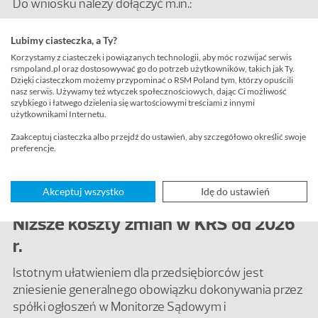
Do wniosku należy dołączyć m.in.:
uchwałę Zarządu – jeżeli zmiana dotyczy tylko
Lubimy ciasteczka, a Ty?
adresu spółki;
Korzystamy z ciasteczek i powiązanych technologii, aby móc rozwijać serwis
umowę (akt założycielski) spółki (wraz z tekstem
rsmpoland.pl oraz dostosowywać go do potrzeb użytkowników, takich jak Ty.
jednolitym) sporządzoną w formie aktu
Dzięki ciasteczkom możemy przypominać o RSM Poland tym, którzy opuścili
nasz serwis. Używamy też wtyczek społecznościowych, dając Ci możliwość
notarialnego – w przypadku zmiany siedziby
szybkiego i łatwego dzielenia się wartościowymi treściami z innymi
(uwaga! w systemie PRS podajemy tylko numer
użytkownikami Internetu.
aktu notarialnego w Centralnym Repozytorium
Zaakceptuj ciasteczka albo przejdź do ustawień, aby szczegółowo określić swoje
Elektronicznych Wypisów Aktów Notarialnych –
preferencje.
tzw. CREWAN).
Akceptuj wszystko
Idę do ustawień
Niższe koszty zmian w KRS od 2026
r.
Istotnym ułatwieniem dla przedsiębiorców jest
zniesienie generalnego obowiązku dokonywania przez
spółki ogłoszeń w Monitorze Sądowym i