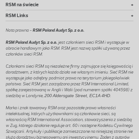
+
RSM na świecie
+
RSM Links
Nota prawna -
RSM Poland Audyt Sp. z o.o.
RSM Poland Audyt Sp. z o.o.
jest członkiem sieci RSM i występuje w
obrocie handlowym jako RSM. RSM jest nazwą spółki używaną przez
członków sieci RSM.
Członkami sieci RSM są niezależne firmy zajmujące się księgowością i
doradztwem, z których każda działa we własnym imieniu. Sieć RSM nie
występuje jako odrębny podmiot prawa na terytorium jakiegokolwiek
państwa. Sieć RSM jest zarządzana przez RSM International Limited,
spółkę zarejestrowaną w Anglii i Walii (pod numerem spółki 404598) z
siedzibą w Londynie,
200 Aldersgate Street, EC1A 4HD
.
Marka i znak towarowy RSM oraz pozostałe prawa własności
intelektualnej, których użytkownikami są członkowie sieci, są
własnością RSM International Association, stowarzyszenia z siedzibą
w Zug, którego działanie reguluje art. 60 i następne Kodeksu Cywilnego
Szwajcarii. Artykuły i publikacje zamieszczone na niniejszej stronie nie
służą doradztwu biznesowemu ani inwestycyjnemu. Żaden z autorów