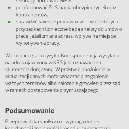
składając formularz NIP 8,
poinformować ZUS, banki, ubezpieczycieli oraz
kontrahentów,
sprawdzić kwestie pracownicze – w niektórych
przypadkach konieczne będą aneksy do umów o
pracę, jeżeli zmiana adresu wpływa na miejsce
wykonywania pracy.
Warto pamiętać o ryzyku. Korespondencja wysyłana
na adres ujawniony w KRS jest uznawana za
skutecznie doręczoną. W praktyce opóźnienie w
aktualizacji danych może oznaczać przegapienie
ważnych terminów albo nałożenie grzywien przez sąd
w ramach postępowania przymuszającego.
Podsumowanie
Przeprowadzka spółki z o.o. wymaga dobrej
koordynacji i znajomości procedur, zwłaszcza na