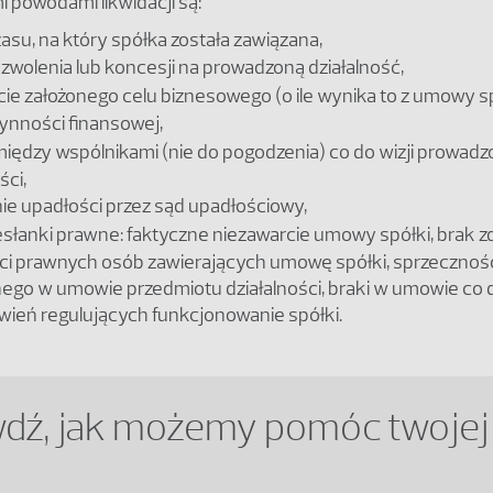
 powodami likwidacji są:
asu, na który spółka została zawiązana,
ezwolenia lub koncesji na prowadzoną działalność,
cie założonego celu biznesowego (o ile wynika to z umowy sp
łynności finansowej,
między wspólnikami (nie do pogodzenia) co do wizji prowadz
ści,
ie upadłości przez sąd upadłościowy,
esłanki prawne: faktyczne niezawarcie umowy spółki, brak z
ci prawnych osób zawierających umowę spółki, sprzecznoś
ego w umowie przedmiotu działalności, braki w umowie co 
ień regulujących funkcjonowanie spółki.
dź, jak możemy pomóc twojej 