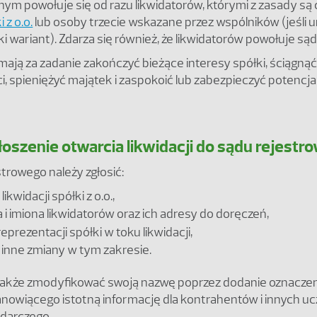
lnym powołuje się od razu likwidatorów, którymi z zasady są
 z o.o.
lub osoby trzecie wskazane przez wspólników (jeśli 
i wariant). Zdarza się również, że likwidatorów powołuje sąd
mają za zadanie zakończyć bieżące interesy spółki, ściągną
i, spieniężyć majątek i zaspokoić lub zabezpieczyć potencj
łoszenie otwarcia likwidacji do sądu rejestr
trowego należy zgłosić:
likwidacji spółki z o.o.,
 i imiona likwidatorów oraz ich adresy do doręczeń,
eprezentacji spółki w toku likwidacji,
 inne zmiany w tym zakresie.
także zmodyfikować swoją nazwę poprzez dodanie oznaczen
tanowiącego istotną informację dla kontrahentów i innych u
darczego.