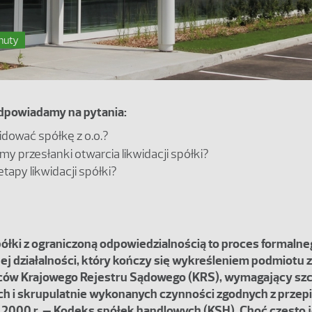
nuty
dpowiadamy na pytania:
widować spółkę z o.o.?
my przesłanki otwarcia likwidacji spółki?
etapy likwidacji spółki?
półki z ograniczoną odpowiedzialnością to proces formaln
ej działalności, który kończy się wykreśleniem podmiotu z
rców Krajowego Rejestru Sądowego (KRS), wymagający sz
h i skrupulatnie wykonanych czynności zgodnych z przep
a 2000 r. – Kodeks spółek handlowych (KSH). Choć często j