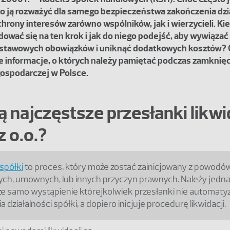
to ją rozważyć dla samego bezpieczeństwa zakończenia dzi
chrony interesów zarówno wspólników, jak i wierzycieli. Ki
ować się na ten krok i jak do niego podejść, aby wywiązać 
ustawowych obowiązków i uniknąć dodatkowych kosztów? 
e informacje, o których należy pamiętać podczas zamknięc
gospodarczej w Polsce.
ą najczęstsze przesłanki likwi
z o.o.?
spółki
to proces, który może zostać zainicjowany z powodó
h, umownych, lub innych przyczyn prawnych. Należy jedn
że samo wystąpienie którejkolwiek przesłanki nie automaty
 działalności spółki, a dopiero inicjuje procedurę likwidacji.