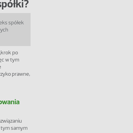
spółki?
deks spółek
nych
„krok po
ięc w tym
e
ryzyko prawne,
powania
ozwiązaniu
 W tym samym