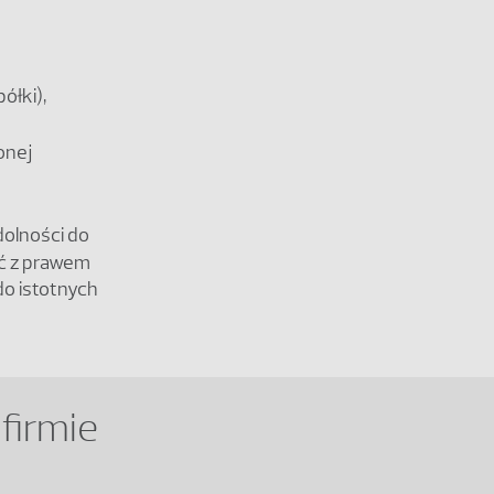
ółki),
onej
dolności do
ć z prawem
do istotnych
firmie