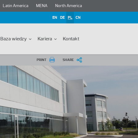
Latin America
MENA
North America
EN
DE
PL
CN
Baza wiedzy
Kariera
Kontakt
PRINT
SHARE