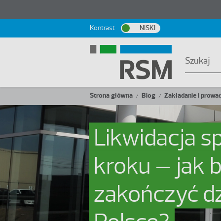
Przejdź do treści
Kontrast
NISKI
Ścieżka nawigacyjna
Strona główna
Blog
Zakładanie i prowa
/
/
Likwidacja sp
kroku – jak 
zakończyć dz