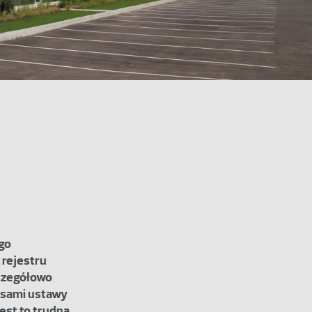
ego
 rejestru
czegółowo
isami ustawy
est to trudna