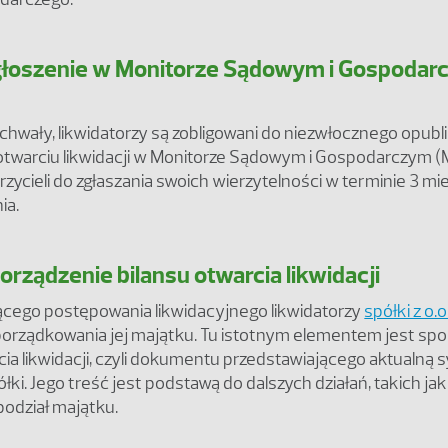
głoszenie w Monitorze Sądowym i Gospoda
chwały, likwidatorzy są zobligowani do niezwłocznego opubl
 otwarciu likwidacji w Monitorze Sądowym i Gospodarczym (
zycieli do zgłaszania swoich wierzytelności w terminie 3 mi
ia.
orządzenie bilansu otwarcia likwidacji
ącego postępowania likwidacyjnego likwidatorzy
spółki z o.o
orządkowania jej majątku. Tu istotnym elementem jest spo
cia likwidacji, czyli dokumentu przedstawiającego aktualną 
łki. Jego treść jest podstawą do dalszych działań, takich jak
podział majątku.