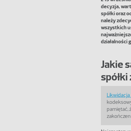
decyzja, war
spółki oraz o
należy zdecyd
wszystkich 
najważniejsz
działalności 
Jakie s
spółki 
Likwidacja 
kodeksowyc
pamiętać, 
zakończenia