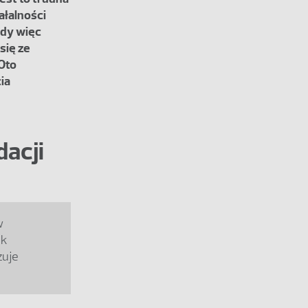
ałalności
edy więc
się ze
Oto
ia
dacji
w
ak
zuje