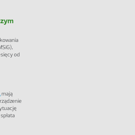
rczym
ikowania
MSiG),
esięcy od
.
mają
rządzenie
sytuację
 spłata