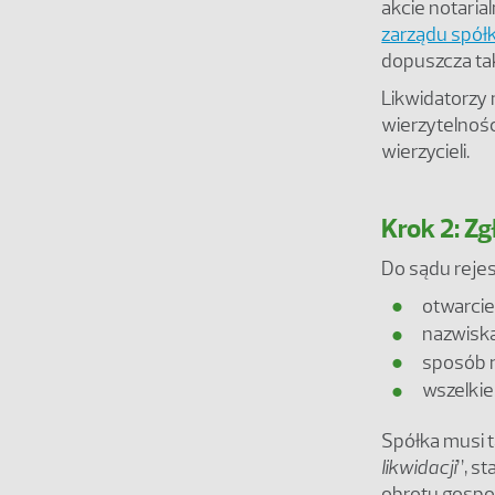
akcie notaria
zarządu spółki
dopuszcza tak
Likwidatorzy 
wierzytelnośc
wierzycieli.
Krok 2: Zg
Do sądu rejes
otwarcie 
nazwiska
sposób r
wszelkie
Spółka musi 
likwidacji
”, s
obrotu gospo