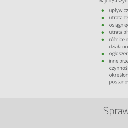
Najczęstszymi
upływ cz
utrata z
osiągnię
utrata p
różnice 
działalno
ogłoszen
inne prz
czynnoś
określon
postanow
Spraw