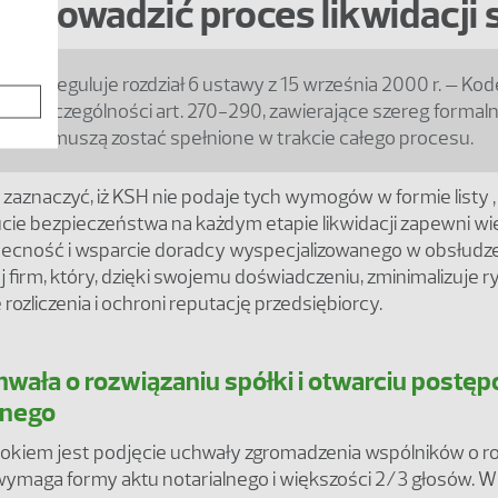
zeprowadzić proces likwidacji 
idacji reguluje rozdział 6 ustawy z 15 września 2000 r. – Ko
, w szczególności art. 270-290, zawierające szereg formal
tóre muszą zostać spełnione w trakcie całego procesu.
zaznaczyć, iż KSH nie podaje tych wymogów w formie listy 
cie bezpieczeństwa na każdym etapie likwidacji zapewni w
ecność i wsparcie doradcy wyspecjalizowanego w obsłudz
 firm, który, dzięki swojemu doświadczeniu, zminimalizuje 
rozliczenia i ochroni reputację przedsiębiorcy.
chwała o rozwiązaniu spółki i otwarciu postę
jnego
okiem jest podjęcie uchwały zgromadzenia wspólników o r
a wymaga formy aktu notarialnego i większości 2/3 głosów.