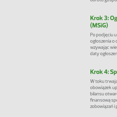
Krok 3: O
(MSiG)
Po podjęciu u
ogłoszenia o
wzywając wier
daty ogłoszen
Krok 4: Sp
W toku trwaj
obowiązek up
bilansu otwar
finansową spó
zobowiązań i 