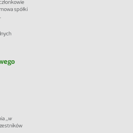
 członkowie
umowa spółki
.
ć
alnych
owego
ia „
w
czestników