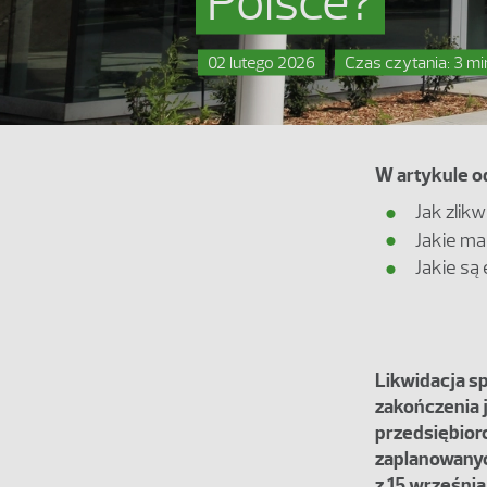
Polsce?
02 lutego 2026
Czas czytania: 3 mi
W artykule o
Jak zlik
Jakie ma
Jakie są 
Likwidacja s
zakończenia j
przedsiębio
zaplanowanyc
z 15 wrześni