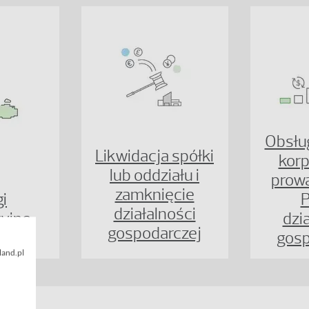
Obsług
Likwidacja spółki
korp
lub oddziału i
prow
zamknięcie
i
P
działalności
cyjne
dzi
gospodarczej
gosp
land.pl