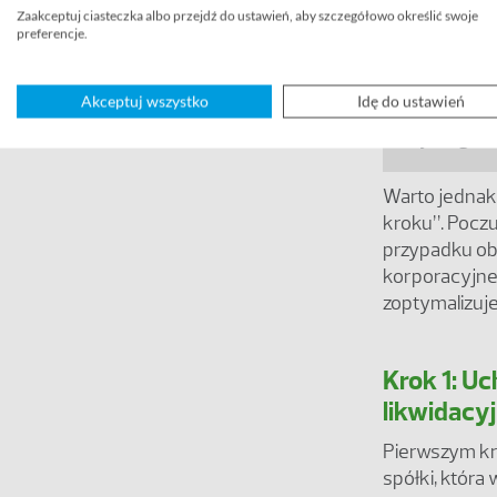
Jak pr
Zaakceptuj ciasteczka albo przejdź do ustawień, aby szczegółowo określić swoje
preferencje.
Proces likw
Akceptuj wszystko
Idę do ustawień
handlowych
wymogów, k
Warto jednak 
kroku”. Poczu
przypadku ob
korporacyjnej
zoptymalizuje 
Krok 1: U
likwidacy
Pierwszym kr
spółki, któr