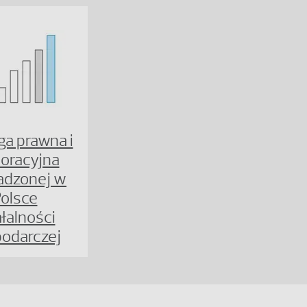
a prawna i
oracyjna
adzonej w
olsce
ałalności
odarczej