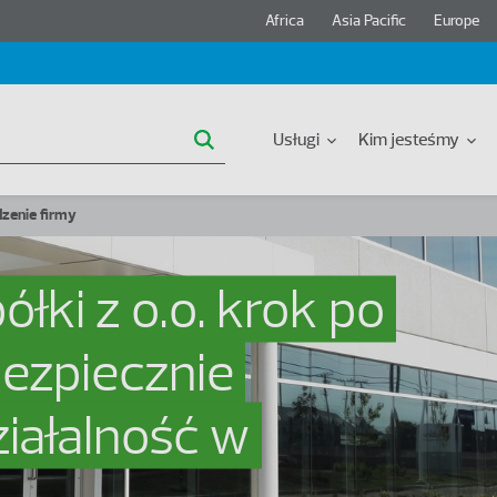
Header region menu
Africa
Asia Pacific
Europe
Główna nawigacja
Usługi
Kim jesteśmy
dzenie firmy
ółki z o.o. krok po
bezpiecznie
iałalność w