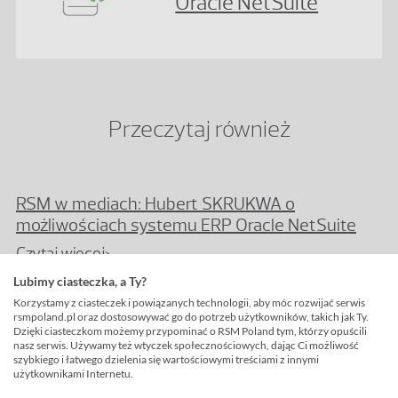
Oracle NetSuite
Przeczytaj również
RSM w mediach: Hubert SKRUKWA o
możliwościach systemu ERP Oracle NetSuite
Czytaj więcej>
Lubimy ciasteczka, a Ty?
Korzystamy z ciasteczek i powiązanych technologii, aby móc rozwijać serwis
RSM Poland Partnerem konferencji Infoshare
rsmpoland.pl oraz dostosowywać go do potrzeb użytkowników, takich jak Ty.
Dzięki ciasteczkom możemy przypominać o RSM Poland tym, którzy opuścili
2026
nasz serwis. Używamy też wtyczek społecznościowych, dając Ci możliwość
szybkiego i łatwego dzielenia się wartościowymi treściami z innymi
Czytaj więcej>
użytkownikami Internetu.