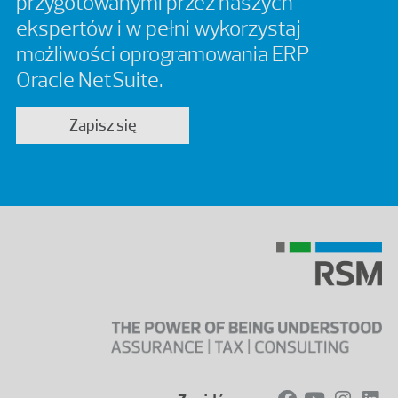
przygotowanymi przez naszych
ekspertów i w pełni wykorzystaj
możliwości oprogramowania ERP
Oracle NetSuite.
Zapisz się