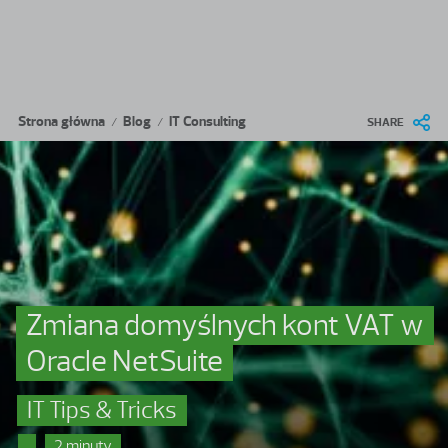
Przejdź do treści
Ścieżka nawigacyjna
Strona główna
Blog
IT Consulting
/
/
SHARE
Zmiana domyślnych kont VAT w
Oracle NetSuite
IT Tips & Tricks
2 minuty