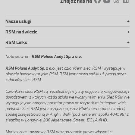
Znajdź nas na
+
Nasze usługi
+
RSM na świecie
+
RSM Links
Nota prawna -
RSM Poland Audyt Sp. z o.o.
RSM Poland Audyt Sp. z o.o.
jest członkiem sieci RSM i występuje w
obrocie handlowym jako RSM. RSM jest nazwą spółki używaną przez
członków sieci RSM.
Członkami sieci RSM są niezależne firmy zajmujące się księgowością i
doradztwem, z których każda działa we własnym imieniu. Sieć RSM nie
występuje jako odrębny podmiot prawa na terytorium jakiegokolwiek
państwa. Sieć RSM jest zarządzana przez RSM International Limited,
spółkę zarejestrowaną w Anglii i Walii (pod numerem spółki 404598) z
siedzibą w Londynie,
200 Aldersgate Street, EC1A 4HD
.
Marka i znak towarowy RSM oraz pozostałe prawa własności