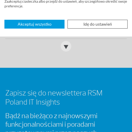
Zaakceptuj ciasteczka albo przejdź do ustawień, aby szczegółowo określić swoje
preferencje.
Oracle NetSuite – aktualizacja Pakietu
Lokalizacyjnego 2025.5
Akceptuj wszystko
Idę do ustawień
Czytaj więcej>
Zapisz się do newslettera RSM
Poland IT Insights
Bądź na bieżąco z najnowszymi
funkcjonalnościami i poradami