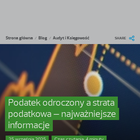
Przejdź do treści
Ścieżka nawigacyjna
Strona główna
Blog
Audyt i Księgowość
/
/
SHARE
Podatek odroczony a strata
podatkowa – najważniejsze
informacje
25 września 2025
Czas czytania: 4 minuty