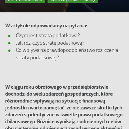
W artykule odpowiadamy na pytania:
Czym jest strata podatkowa?
Jak rozliczyć stratę podatkową?
Co wpływa na prawdopodobieństwo rozliczenia
straty podatkowej?
W ciągu roku obrotowego w przedsiębiorstwie
dochodzi do wielu zdarzeń gospodarczych, które
różnorodnie wpływają na sytuację finansową
jednostki i warto pamiętać, że nie zawsze skutki tych
zdarzeń są identyczne w świetle prawa podatkowego
i bilansowego. Różnice wynikają z odmiennych celów
obu systemów, odmiennych zasad wyceny aktywów i