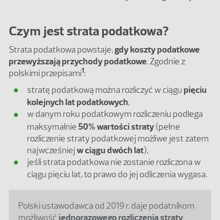
Czym jest strata podatkowa?
Strata podatkowa powstaje,
gdy koszty podatkowe
przewyższają przychody podatkowe
. Zgodnie z
1
polskimi przepisami
:
stratę podatkową można rozliczyć w ciągu
pięciu
kolejnych lat podatkowych
,
w danym roku podatkowym rozliczeniu podlega
maksymalnie
50% wartości straty
(pełne
rozliczenie straty podatkowej możliwe jest zatem
najwcześniej
w ciągu dwóch lat
),
jeśli strata podatkowa nie zostanie rozliczona w
ciągu pięciu lat, to prawo do jej odliczenia wygasa.
Polski ustawodawca od 2019 r. daje podatnikom
możliwość
jednorazowego rozliczenia straty