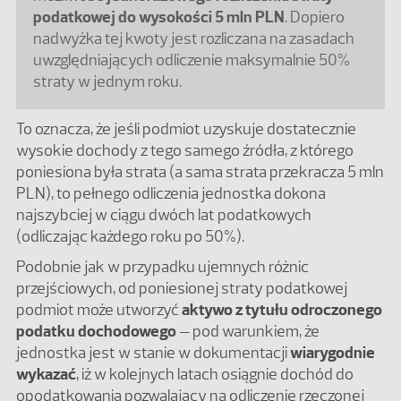
podatkowej do wysokości 5 mln PLN
. Dopiero
nadwyżka tej kwoty jest rozliczana na zasadach
uwzględniających odliczenie maksymalnie 50%
straty w jednym roku.
To oznacza, że jeśli podmiot uzyskuje dostatecznie
wysokie dochody z tego samego źródła, z którego
poniesiona była strata (a sama strata przekracza 5 mln
PLN), to pełnego odliczenia jednostka dokona
najszybciej w ciągu dwóch lat podatkowych
(odliczając każdego roku po 50%).
Podobnie jak w przypadku ujemnych różnic
przejściowych, od poniesionej straty podatkowej
podmiot może utworzyć
aktywo z tytułu odroczonego
podatku dochodowego
– pod warunkiem, że
jednostka jest w stanie w dokumentacji
wiarygodnie
wykazać
, iż w kolejnych latach osiągnie dochód do
opodatkowania pozwalający na odliczenie rzeczonej