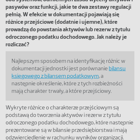
pasywów oraz funkcji, jakie te dwa zestawy regulacji
pełnią. W efekcie w dokumentacji pojawiają się
różnice przejściowe (dodatnie i ujemne), które
prowadzą do powstania aktywów lub rezerw z tytułu
odroczonego podatku dochodowego. Jak należy je
rozliczać?
Najlepszym sposobem na identyfikację różnic w
dokumentacji jednostki jest porównanie
bilansu
księgowego z bilansem podatkowym
, a
następnie określenie, które z tych rozbieżności
mają charakter trwały, a które przejściowy.
Wykryte różnice o charakterze przejściowym są
podstawą do tworzenia aktywów i rezerw z tytułu
odroczonego podatku dochodowego, które następnie
prezentowane są w bilansie przedsiębiorstwa i mają
odzwierciedlenie w rachunku wyników organizacji.