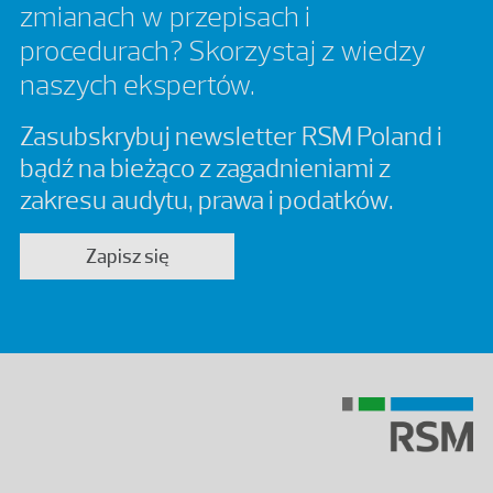
zmianach w przepisach i
procedurach? Skorzystaj z wiedzy
naszych ekspertów.
Zasubskrybuj newsletter RSM Poland i
bądź na bieżąco z zagadnieniami z
zakresu audytu, prawa i podatków.
Zapisz się