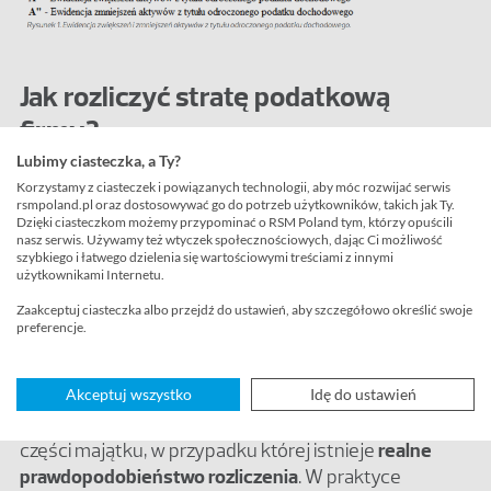
Jak rozliczyć stratę podatkową
firmy?
Lubimy ciasteczka, a Ty?
Aktywowanie straty podatkowej podmiotu polega na
Korzystamy z ciasteczek i powiązanych technologii, aby móc rozwijać serwis
utworzeniu przez księgowość aktywa o wysokości
rsmpoland.pl oraz dostosowywać go do potrzeb użytkowników, takich jak Ty.
ustalanej przy pomocy wskazanego przez przepisy
Dzięki ciasteczkom możemy przypominać o RSM Poland tym, którzy opuścili
nasz serwis. Używamy też wtyczek społecznościowych, dając Ci możliwość
wzoru:
szybkiego i łatwego dzielenia się wartościowymi treściami z innymi
użytkownikami Internetu.
strata podatkowa × przewidywana stawka
Zaakceptuj ciasteczka albo przejdź do ustawień, aby szczegółowo określić swoje
preferencje.
podatku dochodowego
Akceptuj wszystko
Idę do ustawień
Tak zwana „
aktywowana strata
” jest składnikiem
majątku jednostki i może być wykazana tylko w tej
części majątku, w przypadku której istnieje
realne
prawdopodobieństwo rozliczenia
. W praktyce