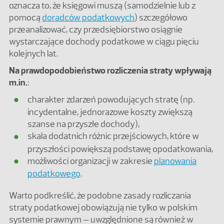
oznacza to, że księgowi muszą (samodzielnie lub z
pomocą
doradców podatkowych
) szczegółowo
przeanalizować, czy przedsiębiorstwo osiągnie
wystarczające dochody podatkowe w ciągu pięciu
kolejnych lat.
Na prawdopodobieństwo rozliczenia straty wpływają
m.in.
:
charakter zdarzeń powodujących stratę (np.
incydentalne, jednorazowe koszty zwiększą
szanse na przyszłe dochody),
skala dodatnich różnic przejściowych, które w
przyszłości powiększą podstawę opodatkowania,
możliwości organizacji w zakresie
planowania
podatkowego
.
Warto podkreślić, że podobne zasady rozliczania
straty podatkowej obowiązują nie tylko w polskim
systemie prawnym – uwzględnione są również w