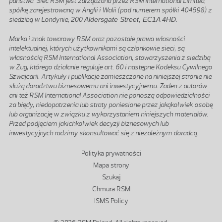
państwa. Sieć RSM jest zarządzana przez RSM International Limited,
spółkę zarejestrowaną w Anglii i Walii (pod numerem spółki 404598) z
siedzibą w Londynie,
200 Aldersgate Street, EC1A 4HD
.
Marka i znak towarowy RSM oraz pozostałe prawa własności
intelektualnej, których użytkownikami są członkowie sieci, są
własnością RSM International Association, stowarzyszenia z siedzibą
w Zug, którego działanie reguluje art. 60 i następne Kodeksu Cywilnego
Szwajcarii. Artykuły i publikacje zamieszczone na niniejszej stronie nie
służą doradztwu biznesowemu ani inwestycyjnemu. Żaden z autorów
ani też RSM International Association nie ponoszą odpowiedzialności
za błędy, niedopatrzenia lub straty poniesione przez jakąkolwiek osobę
lub organizację w związku z wykorzystaniem niniejszych materiałów.
Przed podjęciem jakichkolwiek decyzji biznesowych lub
inwestycyjnych radzimy skonsultować się z niezależnym doradcą.
Stopka
Polityka prywatności
Mapa strony
Szukaj
Chmura RSM
ISMS Policy