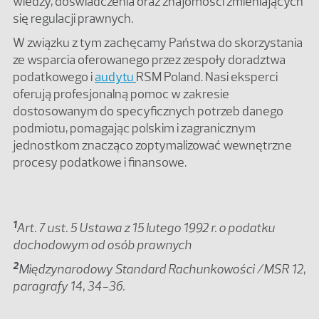
wiedzy, doświadczenia oraz znajomości zmieniających
się regulacji prawnych.
W związku z tym zachęcamy Państwa do skorzystania
ze wsparcia oferowanego przez zespoły doradztwa
podatkowego i
audytu
RSM Poland. Nasi eksperci
oferują profesjonalną pomoc w zakresie
dostosowanym do specyficznych potrzeb danego
podmiotu, pomagając polskim i zagranicznym
jednostkom znacząco zoptymalizować wewnętrzne
procesy podatkowe i finansowe.
1
Art. 7 ust. 5 Ustawa z 15 lutego 1992 r. o podatku
dochodowym od osób prawnych
2
Międzynarodowy Standard Rachunkowości /MSR 12,
paragrafy 14, 34-36.