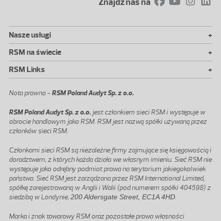
Znajdź nas na
+
Nasze usługi
+
RSM na świecie
+
RSM Links
Nota prawna -
RSM Poland Audyt Sp. z o.o.
RSM Poland Audyt Sp. z o.o.
jest członkiem sieci RSM i występuje w
obrocie handlowym jako RSM. RSM jest nazwą spółki używaną przez
członków sieci RSM.
Członkami sieci RSM są niezależne firmy zajmujące się księgowością i
doradztwem, z których każda działa we własnym imieniu. Sieć RSM nie
występuje jako odrębny podmiot prawa na terytorium jakiegokolwiek
państwa. Sieć RSM jest zarządzana przez RSM International Limited,
spółkę zarejestrowaną w Anglii i Walii (pod numerem spółki 404598) z
siedzibą w Londynie,
200 Aldersgate Street, EC1A 4HD
.
Marka i znak towarowy RSM oraz pozostałe prawa własności