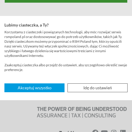
HR & Recruitment Specialist
Lubimy ciasteczka, a Ty?
Korzystamy z ciasteczek i powiązanych technologii, aby móc rozwijać serwis
rsmpoland.pl oraz dostosowywać go do potrzeb użytkowników, takich jak Ty.
Dzięki ciasteczkom możemy przypominać o RSM Poland tym, którzy opuścili
nasz serwis. Używamy też wtyczek społecznościowych, dając Ci możliwość
szybkiego i łatwego dzielenia się wartościowymi treściami z innymi
użytkownikami Internetu.
Zaakceptuj ciasteczka albo przejdź do ustawień, aby szczegółowo określić swoje
preferencje.
Akceptuj wszystko
Idę do ustawień