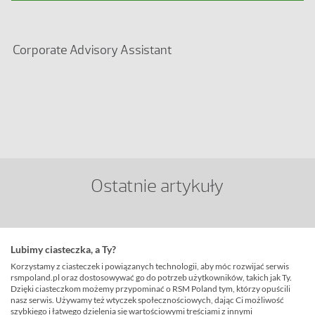
Corporate Advisory Assistant
Ostatnie artykuły
Przedstawicielstwo firmy zagranicznej w Polsce:
Lubimy ciasteczka, a Ty?
wszystko, co musisz wiedzieć o przepisach i
Korzystamy z ciasteczek i powiązanych technologii, aby móc rozwijać serwis
procedurach
rsmpoland.pl oraz dostosowywać go do potrzeb użytkowników, takich jak Ty.
Czytaj więcej>
Dzięki ciasteczkom możemy przypominać o RSM Poland tym, którzy opuścili
nasz serwis. Używamy też wtyczek społecznościowych, dając Ci możliwość
szybkiego i łatwego dzielenia się wartościowymi treściami z innymi