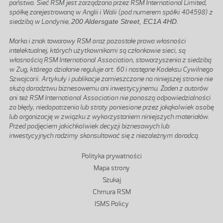
państwa. Sieć RSM jest zarządzana przez RSM International Limited,
spółkę zarejestrowaną w Anglii i Walii (pod numerem spółki 404598) z
siedzibą w Londynie,
200 Aldersgate Street, EC1A 4HD
.
Marka i znak towarowy RSM oraz pozostałe prawa własności
intelektualnej, których użytkownikami są członkowie sieci, są
własnością RSM International Association, stowarzyszenia z siedzibą
w Zug, którego działanie reguluje art. 60 i następne Kodeksu Cywilnego
Szwajcarii. Artykuły i publikacje zamieszczone na niniejszej stronie nie
służą doradztwu biznesowemu ani inwestycyjnemu. Żaden z autorów
ani też RSM International Association nie ponoszą odpowiedzialności
za błędy, niedopatrzenia lub straty poniesione przez jakąkolwiek osobę
lub organizację w związku z wykorzystaniem niniejszych materiałów.
Przed podjęciem jakichkolwiek decyzji biznesowych lub
inwestycyjnych radzimy skonsultować się z niezależnym doradcą.
Stopka
Polityka prywatności
Mapa strony
Szukaj
Chmura RSM
ISMS Policy