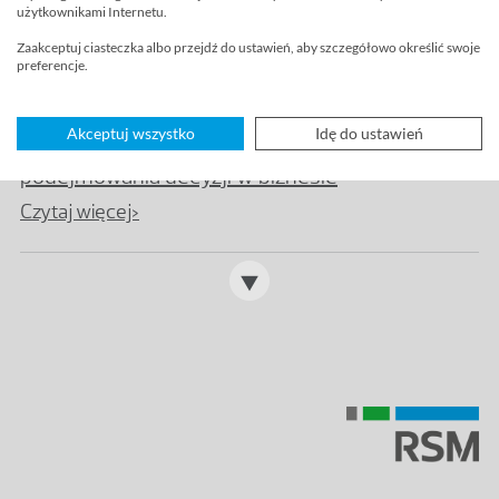
użytkownikami Internetu.
Prokura a pełnomocnictwo
Zaakceptuj ciasteczka albo przejdź do ustawień, aby szczegółowo określić swoje
Czytaj więcej>
preferencje.
Akceptuj wszystko
Idę do ustawień
Business judgement rule: klucz do
podejmowania decyzji w biznesie
Czytaj więcej>