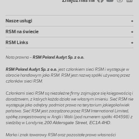
+
Nasze usługi
+
RSM na świecie
+
RSM Links
Nota prawna -
RSM Poland Audyt Sp. z o.o.
RSM Poland Audyt Sp. z o.o.
jest członkiem sieci RSM i występuje w
obrocie handlowym jako RSM. RSM jest nazwą spółki używaną przez
członków sieci RSM.
Członkami sieci RSM są niezależne firmy zajmujące się księgowością i
doradztwem, z których każda działa we własnym imieniu. Sieć RSM nie
występuje jako odrębny podmiot prawa na terytorium jakiegokolwiek
państwa. Sieć RSM jest zarządzana przez RSM International Limited,
spółkę zarejestrowaną w Anglii i Walii (pod numerem spółki 404598) z
siedzibą w Londynie,
200 Aldersgate Street, EC1A 4HD
.
Marka i znak towarowy RSM oraz pozostałe prawa własności