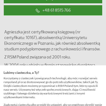
+48 61 8515 766
Agnieszka jest certyfikowaną księgową (nr
certyfikatu: 10167), absolwentką Uniwersytetu
Ekonomicznego w Poznaniu, jak również absolwentką
studium podyplomowego z rachunkowości i finansów.
Z RSM Poland związana od 2001 roku.
W 2004 roku objęła w firmie stanowisko dyrektora
Działu Prowadzenia Ksiąg Rachunkowych, a w roku
Lubimy ciasteczka, a Ty?
2010 została Accounting & Payroll Partnerem.
Korzystamy z ciasteczek i powiązanych technologii, aby móc rozwijać serwis
Zarządza pracą Działu Prowadzenia Ksiąg
rsmpoland.pl oraz dostosowywać go do potrzeb użytkowników, takich jak Ty.
Dzięki ciasteczkom możemy przypominać o RSM Poland tym, którzy opuścili
Rachunkowych, Działu Administracji oraz Działu Kadr i
nasz serwis. Używamy też wtyczek społecznościowych, dając Ci możliwość
Płac w biurze w Poznaniu.
szybkiego i łatwego dzielenia się wartościowymi treściami z innymi
użytkownikami Internetu.
Agnieszka specjalizuje się w prowadzeniu ksiąg
Zaakceptuj ciasteczka albo przejdź do ustawień, aby szczegółowo określić swoje