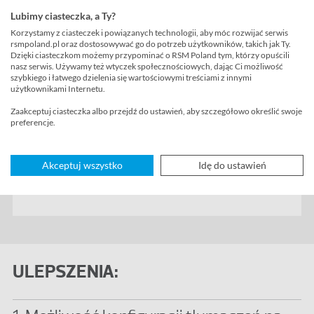
Polski Pakiet Lokalizacyjny
Lubimy ciasteczka, a Ty?
Korzystamy z ciasteczek i powiązanych technologii, aby móc rozwijać serwis
Oracle NetSuite
rsmpoland.pl oraz dostosowywać go do potrzeb użytkowników, takich jak Ty.
Dzięki ciasteczkom możemy przypominać o RSM Poland tym, którzy opuścili
nasz serwis. Używamy też wtyczek społecznościowych, dając Ci możliwość
szybkiego i łatwego dzielenia się wartościowymi treściami z innymi
użytkownikami Internetu.
Zaakceptuj ciasteczka albo przejdź do ustawień, aby szczegółowo określić swoje
preferencje.
Oprogramowanie ERP
Akceptuj wszystko
Idę do ustawień
NetSuite
ULEPSZENIA: