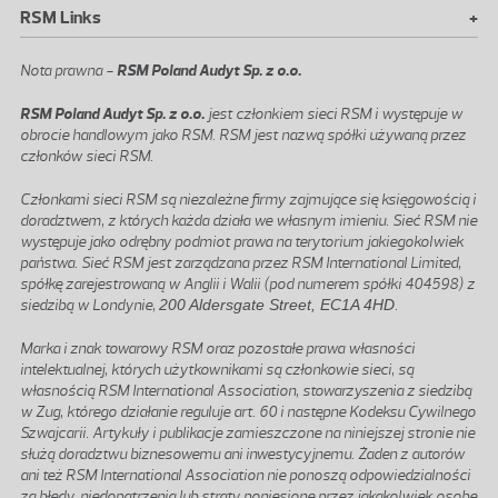
+
RSM Links
Nota prawna -
RSM Poland Audyt Sp. z o.o.
RSM Poland Audyt Sp. z o.o.
jest członkiem sieci RSM i występuje w
obrocie handlowym jako RSM. RSM jest nazwą spółki używaną przez
członków sieci RSM.
Członkami sieci RSM są niezależne firmy zajmujące się księgowością i
doradztwem, z których każda działa we własnym imieniu. Sieć RSM nie
występuje jako odrębny podmiot prawa na terytorium jakiegokolwiek
państwa. Sieć RSM jest zarządzana przez RSM International Limited,
spółkę zarejestrowaną w Anglii i Walii (pod numerem spółki 404598) z
siedzibą w Londynie,
200 Aldersgate Street, EC1A 4HD
.
Marka i znak towarowy RSM oraz pozostałe prawa własności
intelektualnej, których użytkownikami są członkowie sieci, są
własnością RSM International Association, stowarzyszenia z siedzibą
w Zug, którego działanie reguluje art. 60 i następne Kodeksu Cywilnego
Szwajcarii. Artykuły i publikacje zamieszczone na niniejszej stronie nie
służą doradztwu biznesowemu ani inwestycyjnemu. Żaden z autorów
ani też RSM International Association nie ponoszą odpowiedzialności
za błędy, niedopatrzenia lub straty poniesione przez jakąkolwiek osobę