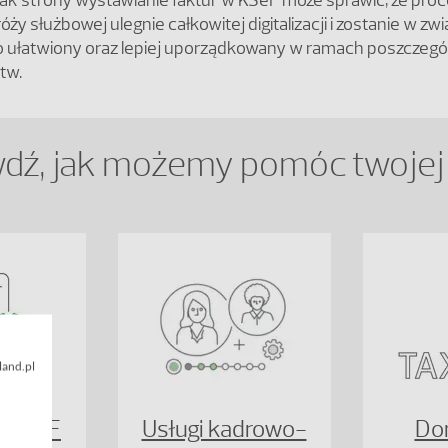
nak strony wystawianie faktur w KSeF może sprawić, że proce
ży służbowej ulegnie całkowitej digitalizacji i zostanie w zw
ułatwiony oraz lepiej uporządkowany w ramach poszczegó
tw.
dź, jak możemy pomóc twojej 
land.pl
e KSeF
Usługi kadrowo-
Do