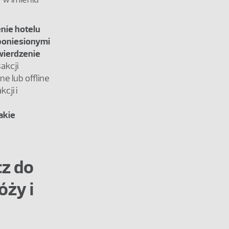
enie
hotelu
 poniesionymi
wierdzenie
akcji
e lub offline
cji i
akie
cz do
óży i