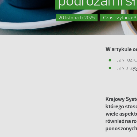
podróżami s
20 listopada 2025
Czas czytania: 3
W artykule o
Jak rozl
Jak przy
Krajowy Syst
którego stos
wiele aspekt
również na r
ponoszonych