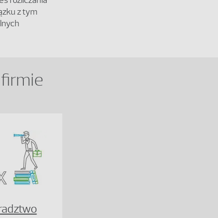
s rozliczania
iązku z tym
lnych
firmie
radztwo