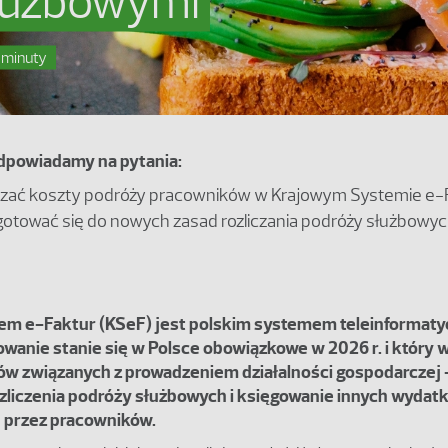
łużbowymi
 minuty
dpowiadamy na pytania:
iczać koszty podróży pracowników w Krajowym Systemie e-
gotować się do nowych zasad rozliczania podróży służbowy
em e-Faktur (KSeF) jest polskim systemem teleinformat
owanie stanie się w Polsce obowiązkowe w 2026 r. i który 
ów związanych z prowadzeniem działalności gospodarczej
ozliczenia podróży służbowych i księgowanie innych wydat
 przez pracowników.