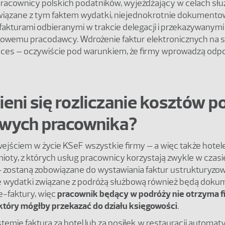
racownicy polskich podatników, wyjeżdżający w celach słu
iązane z tym faktem wydatki, niejednokrotnie dokumentowa
akturami odbieranymi w trakcie delegacji i przekazywanym
ęgowemu pracodawcy. Wdrożenie faktur elektronicznych na 
roces – oczywiście pod warunkiem, że firmy wprowadzą odp
ieni się rozliczanie kosztów 
wych pracownika?
ejściem w życie KSeF wszystkie firmy – a więc także hotele
ioty, z których usług pracownicy korzystają zwykle w czas
 zostaną zobowiązane do wystawiania faktur ustrukturyzo
że wydatki związane z podróżą służbową również będą dok
e-faktury, więc
pracownik będący w podróży nie otrzyma f
tóry mógłby przekazać do działu księgowości
.
mie faktura za hotel lub za posiłek w restauracji automat