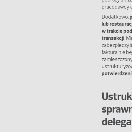
pracodawcy o
Dodatkowo,
lub restaura
w trakcie po
transakcji
. M
zabezpieczy i
faktura nie b
zamieszczony
ustrukturyzow
potwierdzeni
Ustruk
sprawn
delega