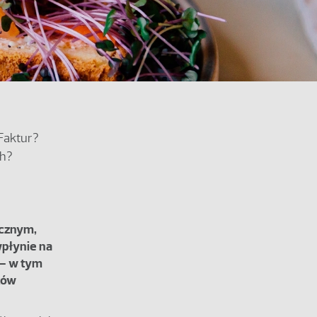
Faktur?
ch?
ycznym,
wpłynie na
 – w tym
ków