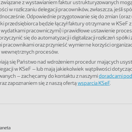
związane z wystawianiem faktur ustrukturyzowanych mog
ci w rozliczaniu delegacji pracowników, zwłaszcza, jeśli sp
dnocześnie. Odpowiednie przygotowanie się do zmian (oraz 
ki przedsiębiorca będzie łączył faktury otrzymane w KSeF z
 wydatkami pracowniczymi) i prawidłowe ustawienie proce
zyczynić się do automatyzacji i digitalizacji rozliczeń spółki 
 pracownikami oraz przynieść wymierne korzyści organizac
u wewnętrznych procesów.
awiają się Państwo nad wdrożeniem procedur mających usy
elegacji w KSeF – lub mają jakiekolwiek wątpliwości dotyczą
wanych – zachęcamy do kontaktu z naszymi
doradcami po
raz zapoznaniem się z naszą ofertą
wsparcia KSeF
.
aneta