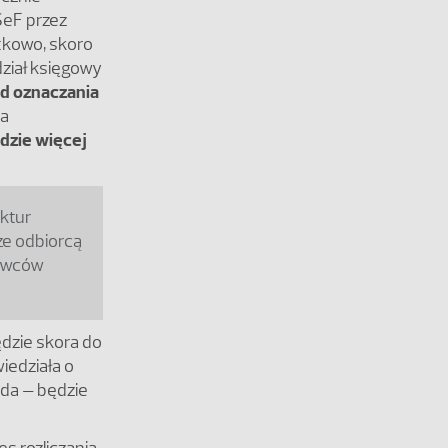
SeF przez
atkowo, skoro
dział księgowy
d oznaczania
ka
ędzie więcej
ktur
że odbiorcą
dawców
dzie skora do
iedziała o
żąda – będzie