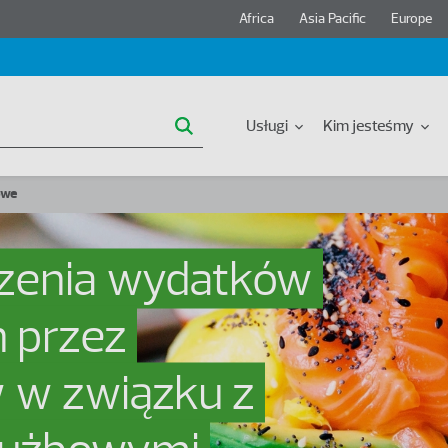
Header region menu
Africa
Asia Pacific
Europe
Główna nawigacja
Usługi
Kim jesteśmy
owe
czenia wydatków
 przez
 w związku z