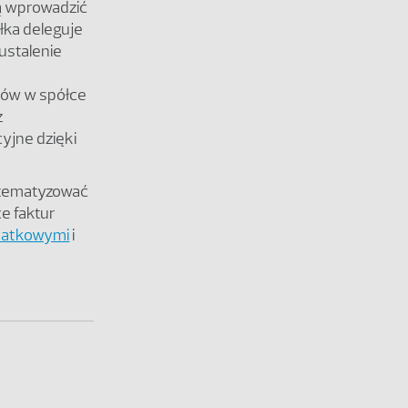
ą wprowadzić
ółka deleguje
ustalenie
sów w spółce
z
yjne dzięki
stematyzować
ce faktur
datkowymi
i