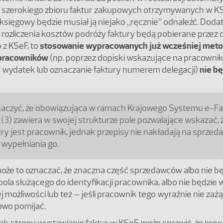
 szerokiego zbioru faktur zakupowych otrzymywanych w K
 księgowy będzie musiał ją niejako „ręcznie” odnaleźć. Dod
rozliczenia kosztów podróży faktury będą pobierane przez 
 z KSeF, to
stosowanie wypracowanych już wcześniej meto
 pracowników
(np. poprzez dopiski wskazujące na pracowni
wydatek lub oznaczanie faktury numerem delegacji)
nie b
aczyć, że obowiązująca w ramach Krajowego Systemu e-Fa
3) zawiera w swojej strukturze pole pozwalające wskazać, 
ury jest pracownik, jednak przepisy nie nakładają na sprze
wypełniania go.
oże to oznaczać, że znaczna część sprzedawców albo nie bę
pola służącego do identyfikacji pracownika, albo nie będzie w
iej możliwości lub też – jeśli pracownik tego wyraźnie nie za
nowo pomijać.