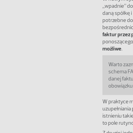
„wpadnie” do
daną spółkę i
potrzebne do 
bezpośrednio
faktur przez
ponoszącego 
możliwe
.
Warto zazn
schema FA(
danej fakt
obowiązku 
W praktyce m
uzupełniania 
istnieniu tak
to pole ruty