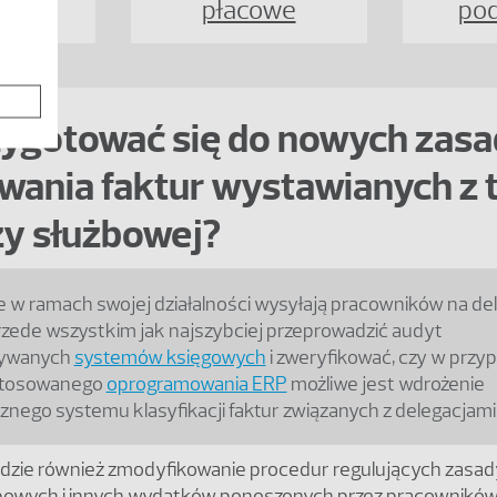
ie
płacowe
po
zygotować się do nowych zasa
wania faktur wystawianych z 
y służbowej?
re w ramach swojej działalności wysyłają pracowników na del
zede wszystkim jak najszybciej przeprowadzić audyt
tywanych
systemów księgowych
i zweryfikować, czy w przy
 stosowanego
oprogramowania ERP
możliwe jest wdrożenie
nego systemu klasyfikacji faktur związanych z delegacjami
dzie również zmodyfikowanie procedur regulujących zasady
bowych i innych wydatków ponoszonych przez pracowników