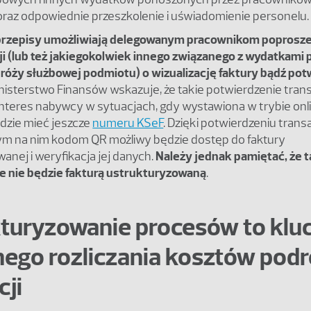
raz odpowiednie przeszkolenie i uświadomienie personelu.
przepisy umożliwiają delegowanym pracownikom poprosz
cji (lub też jakiegokolwiek innego związanego z wydatkami
dróży służbowej podmiotu) o wizualizację faktury bądź pot
inisterstwo Finansów wskazuje, że takie potwierdzenie trans
nteres nabywcy w sytuacjach, gdy wystawiona w trybie onlin
ędzie mieć jeszcze
numeru KSeF
. Dzięki potwierdzeniu transak
m na nim kodom QR możliwy będzie dostęp do faktury
anej i weryfikacja jej danych.
Należy jednak pamiętać, że t
e nie będzie fakturą ustrukturyzowaną
.
turyzowanie procesów to klu
ego rozliczania kosztów podr
cji