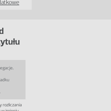
datkowe
d
tytułu
egacje,
padku
.
 rozliczania
 w imieniu