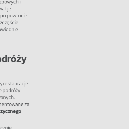
żbowych i
li je
i po powrocie
szczęście
owiednie
podróży
, restauracje
ie podróży
wanych.
umentowane za
izycznego
ycznie