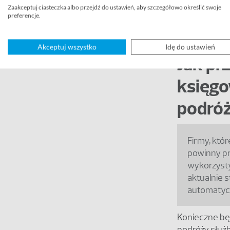
w firm
Zaakceptuj ciasteczka albo przejdź do ustawień, aby szczegółowo określić swoje
preferencje.
Akceptuj wszystko
Idę do ustawień
Jak pr
księgo
podróż
Firmy, któ
powinny pr
wykorzys
aktualnie
automatycz
Konieczne bę
podróży służ