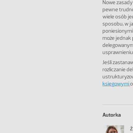
Nowe zasady 
pewne trudnoś
wiele osób je
sposobu, w ja
poniesionymi
może jednak pr
delegowanymi
usprawnieni
Jeśli zastan
rozliczanie d
ustrukturyzo
księgowymi
o
Autorka
Ż