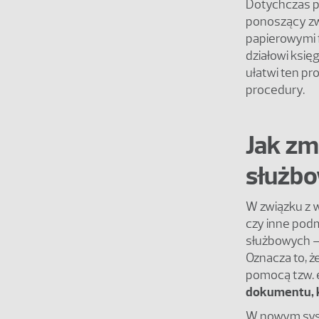
Dotychczas p
ponoszący zw
papierowymi f
działowi ksi
ułatwi ten p
procedury.
Jak zm
służbo
W związku z w
czy inne podm
służbowych –
Oznacza to, 
pomocą tzw. 
dokumentu, k
W nowym syste