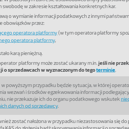
 swobodę w zakresie kształtowania konkretnych kar.
tawą o wymianie informacji podatkowych z innymi państwam
ie obowiązków przez:
ącego operatora platformy
(w tym operatora platformy spo
nego operatora platformy
,
tało karą pieniężną.
operator platformy może zostać ukarany m.in.
jeśli nie prze
cji o sprzedawcach w wyznaczonym do tego
terminie
.
w powyższym przypadku będzie sytuacja, w której operat
ia wezwań i środków egzekwowania informacji podlegając
iu, nie przekazuje ich do organu podatkowego wskutek
nie
ich danych od sprzedawcy
.
wnież zostać nałożona w przypadku niezastosowania się d
fa KAS do złożenia bądź skorygowania informacji o sprzeda