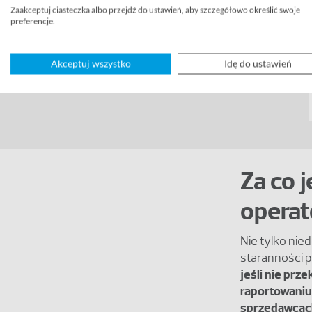
Zaakceptuj ciasteczka albo przejdź do ustawień, aby szczegółowo określić swoje
preferencje.
Akceptuj wszystko
Idę do ustawień
Za co 
operat
Nie tylko nie
staranności p
jeśli nie prz
raportowaniu
sprzedawcac