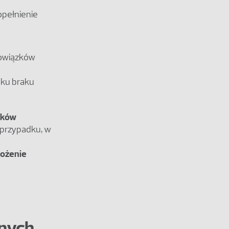
opełnienie
bowiązków
dku braku
zków
 przypadku, w
łożenie
onych