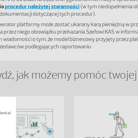
ia
procedur należytej staranności
(w tym niedopełnienia 
dokumentacji dotyczącej tych procedur).
erator platformy może zostać ukarany karą pieniężną w p
a przez niego obowiązku przekazania Szefowi KAS w informa
 wiadomości o tym, że model biznesowy przyjęty przez pla
zedawców podlegających raportowaniu
dź, jak możemy pomóc twojej 
land.pl