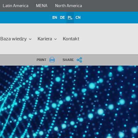
Latin America
MENA
North America
EN
DE
PL
CN
Baza wiedzy
Kariera
Kontakt
PRINT
SHARE