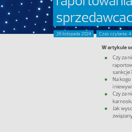
raportowania
sprzedawca
26 listopada 2024
Czas czytania: 4
W artykule o
Czy za n
raportow
sankcje
Na kogo 
i niewyw
Czy za n
karnosk
Jak wyso
związan