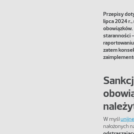
Przepisy dot
lipca 2024 r
obowiązków. 
staranności –
raportowaniu
zatem konsek
zaimplement
Sankcj
obowią
należy
W myśl
unijn
nałożonych n
odstraszając