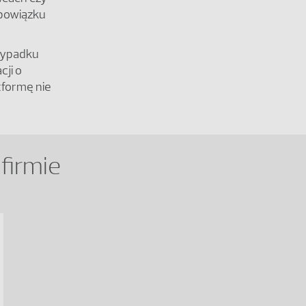
obowiązku
rzypadku
cji o
tformę nie
firmie