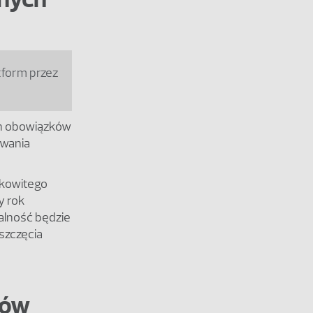
tform przez
ch obowiązków
ywania
łkowitego
y rok
alność będzie
szczęcia
rów